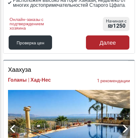
Расположен высоко на горе Ханаан, недалеко от
многих достопримечательностей Старого Цфата.
Онлайн-заказы с
Начиная с
подтверждением
₪1250
хозяина
Далее
Проверка цен
Проверка цен
Хаахуза
Голаны | Хад-Нес
1 рекомендации