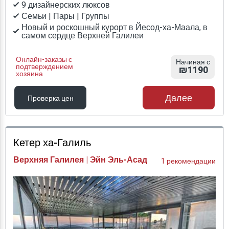
9 дизайнерских люксов
Семьи | Пары | Группы
Новый и роскошный курорт в Йесод-ха-Маала, в
самом сердце Верхней Галилеи
Онлайн-заказы с
Начиная с
подтверждением
₪1190
хозяина
Далее
Проверка цен
Проверка цен
Кетер ха-Галиль
Верхняя Галилея | Эйн Эль-Асад
1 рекомендации