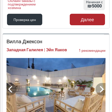
Онлайн-заказы с
Начиная с
подтверждением
₪5000
хозяина
Далее
Проверка цен
Проверка цен
Вилла Джексон
Западная Галилея | Эйн Яаков
1 рекомендации