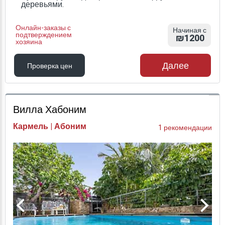
деревьями.
Онлайн-заказы с
Начиная с
подтверждением
₪1200
хозяина
Далее
Проверка цен
Проверка цен
Вилла Хабоним
Кармель | Абоним
1 рекомендации