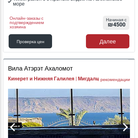
море
Онлайн-заказы с
Начиная с
подтверждением
₪4500
хозяина
Далее
Проверка цен
Проверка цен
Вила Атэрэт Ахаломот
Кинерет и Нижняя Галилея | Мигдаль
1 рекомендации