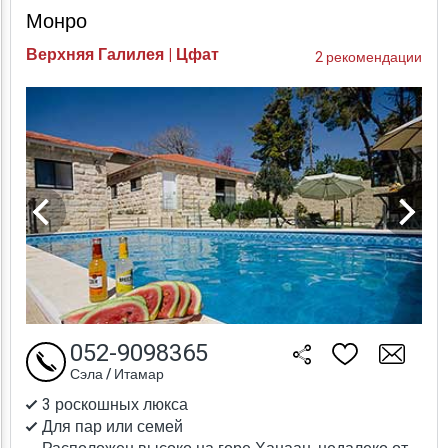
Монро
Верхняя Галилея | Цфат
2 рекомендации
052-9098365
Сэла / Итамар
3 роскошных люкса
Для пар или семей