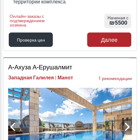
территории комплекса.
Онлайн-заказы с
Начиная с
подтверждением
₪5500
хозяина
Далее
Проверка цен
Проверка цен
А-Ахуза А-Ерушалмит
Западная Галилея | Манот
1 рекомендации