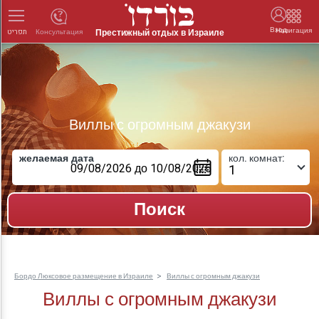
Вход
Навигация
Престижный отдых в Израиле
Консультация
תפריט
Виллы с огромным джакузи
желаемая дата
кол. комнат:
Бордо Люксовое размещение в Израиле
Виллы с огромным джакузи
Виллы с огромным джакузи