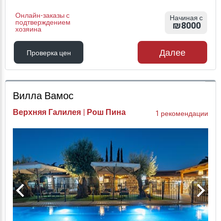
Онлайн-заказы с
Начиная с
подтверждением
₪8000
хозяина
Далее
Проверка цен
Проверка цен
Вилла Вамос
Верхняя Галилея | Рош Пина
1 рекомендации