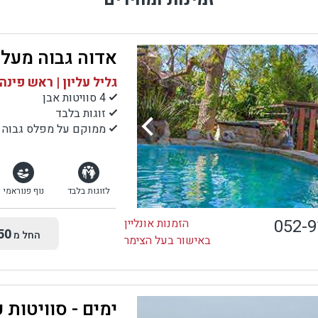
ר או מהערסל במרפסת, תורם רבות לרומנטיקה ולזוגיות. יש להדגיש כי 
צימר מהווה יתרון גדול גם עבור משפחות, משום שהוא מחבר את הילדי
בע הישראלי ומאפשר מנוחה ושלווה להורים בשעה שילדיהם משחקי
אדוה גבוה מעל 
בבריכה או על הדשא הסמוך.
גליל עליון | ראש פינה
4 סוויטות אבן
זוגות בלבד
ממוקם על מפלס גבוה מ
לזוגות בלבד
נוף פנוראמי
052-
הזמנות אונליין
50
החל מ
באישור בעל הצימר
ימים - סוויטות 