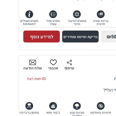
בריכת שחיה
מתאים לציבור
מפרט טכני
תנאים מעולים
פרטית
הדתי
עשיר
למשפחות
₪50
למידע נוסף
בדיקת זמינות ומחירים
למתחם זה
בדיקת זמינות ומחירים
שיתוף
אהבתי
שלח הודעה
43 חוות דעת
 הגליל
פרטיות מוחלטת
סביבת טבע
ג'קוזי ספא
מתחם בר-בי-קיו
ייחודית