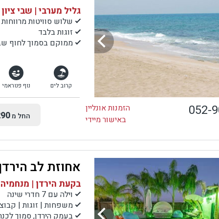
גליל מערבי | שבי ציון
שלוש סוויטות מרווחות 
זוגות בלבד
ממוקם בסמוך לחוף שבי
קרוב לים
נוף פנוראמי
052-
הזמנות אונליין
90
החל מ
באישור מיידי
אחוזת לב הירדן
בקעת הירדן | מנחמיה
וילה עם 7 חדרי שינה
משפחות | זוגות | קבוצ
בעמק הירדן, סמוך לכנרת, לעמק ה