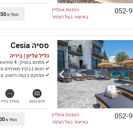
052-
הזמנות אונליין
50
החל מ
באישור בעל הצימר
ססיה Cesia
גליל עליון | ביריה
מתחם בוטיק- 4 סוויטות
זוגות | בקיץ מארחים 
ממוקם בקצה הישוב עם נ
חדש בצפון
מומלץ בורדו
052-
הזמנות אונליין
00
החל מ
באישור בעל הצימר