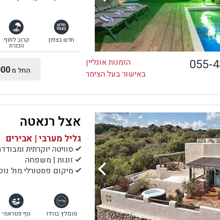
חדש בצפון
קרוב לחוף
הכנרת
055-
הזמנות אונליין
00
החל מ
באישור בעל הצימר
אצל רנאטה
גליל מערבי | אבירים
סוויטה יוקרתית ומבודדת
זוגות | משפחה
מיקום פסטורלי מול נופי
מומלץ בורדו
נוף פנוראמי