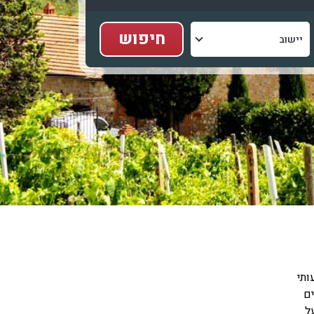
ותי
ים
ל