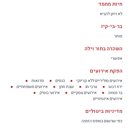
חיות מחמד
לא ניתן להביא
בר-בי-קיו
מותר
השכרה בתור וילה
אפשרי
הפקת אירועים
אירועים סולידיים ללא קריוקי
כנסים
סדנאות
ירח דבש
ערבי חג
שבת חתן
אירועים משפחתיים
בר מצווה
אירועים עסקיים
אירועי בוטיק
אירועים אינטימיים
מדיניות ביטולים
כפי שרשום בטופס הזמנה