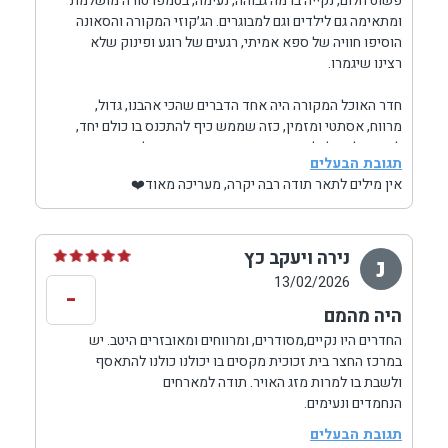
פשוט חלום, נקייה ברמה גבוהה, נעימה, בטמפרטורה מושלמת
ומתאימה גם לילדים וגם למבוגרים. הג׳קוזי המקורה והסאונה
הוסיפו חוויה של ספא אמיתי, רגעים של רוגע ופינוק שלא
רצינו שיגמרו.
חדר האוכל המקורה היה אחד הדברים שהכי אהבנו, גדול,
מרווח, אסתטי ומזמין, כזה שממש כיף להתכנס בו כולם יחד,
לצחוק, לאכול ולהרגיש ביחד. זה נתן תחושה של חופשה
תגובת הבעלים
משפחתית אמיתית.
אין מילים לתאר תודה רבה יקרה, מעריכה מאוד❤️
החדרים פשוט וואו. מדובר בסוויטות פרטיות אמיתיות –
גדולות, מרווחות, מעוצבות בטעם טוב ומאובזרות בכל מה
שצריך ואפילו מעבר. בכל סוויטה ג׳קוזי מפנק, מיטות נוחות
נירה ויעקב כץ
נ
בטירוף, והכי חשוב – ניקיון ברמה יוצאת דופן. הכל מצוחצח,
13/02/2026
-
מסודר ומריח טוב, וזה מורגש בכל פינה.
היה מהמם
אבל מעל הכל, מה שהכי בלט לנו זה היחס. חם, אישי, אכפתי
החדרים היו נקיים,מסודרים, ומרווחים ומאובזרים היטב. יש
וזמין לכל שאלה או בקשה. הרגשנו שרוצים באמת שיהיה לנו
במרכז החצר בית זכוכית מקסים בו יכולנו כולנו להתאסף
טוב, ושאנחנו בידיים הכי טובות שיש.
ולשבת בו למרות מזג האויר. תודה למארחים
הנחמדים ונעימים.
זו הייתה חופשה שכולנו נזכור הרבה זמן, מלאה בצחוקים,
תגובת הבעלים
רגעים יפים ואווירה מושלמת.