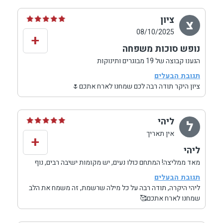
ציון
צ
08/10/2025
+
נופש סוכות משפחה
הגענו קבוצה של 19 מבוגרים ותינוקות
6 חדרים
תגובת הבעלים
מיקום מושלם
ציון היקר תודה רבה לכם שמחנו לארח אתכם🌷
נוף מדהים
חדרים גדולים
בריכה ג'קוזי ספא
ליהי
ל
מושלם ומומלץ
אין תאריך
+
ליהי
מאד ממליצה! המתחם כולו נעים, יש מקומות ישיבה רבים, נוף
מקסים, פינות משחקים ובריכה וג'קוזי נעימים ונקיים. החדרים
תגובת הבעלים
מעוצבים יפה, שמורים ומתוחזקים, מיטות נוחות ומרווחים.
ליהי היקרה, תודה רבה על כל מילה שרשמת, זה משמח את הלב
בהחלט מקום מוצלח מאד. גם בעלי המקום נחמדים, זמינים
שמחנו לארח אתכם🥰
ומסייעים בכל מה שצריך.