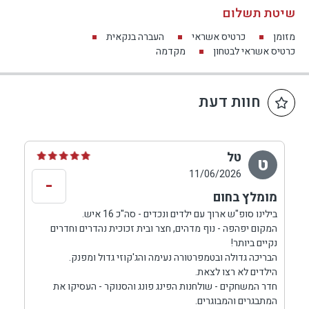
שיטת תשלום
מזומן
כרטיס אשראי
העברה בנקאית
כרטיס אשראי לבטחון
מקדמה
חוות דעת
טל
ט
11/06/2026
-
מומלץ בחום
בילינו סופ"ש ארוך עם ילדים ונכדים - סה"כ 16 איש.
המקום יפהפה - נוף מדהים, חצר ובית זכוכית נהדרים וחדרים
נקיים ביותר!
הבריכה גדולה ובטמפרטורה נעימה והג'קוזי גדול ומפנק.
הילדים לא רצו לצאת.
חדר המשחקים - שולחנות הפינג פונג והסנוקר - העסיקו את
המתבגרים והמבוגרים.