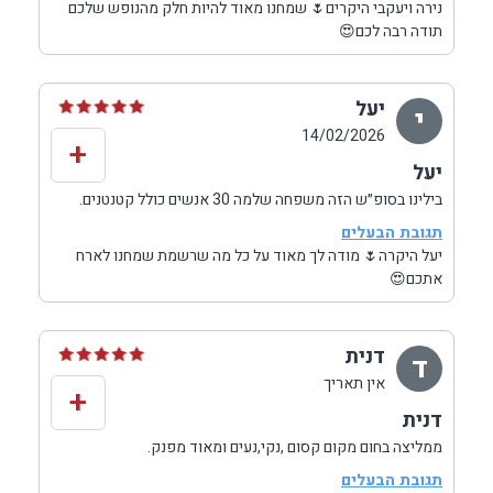
נירה ויעקבי היקרים🌷 שמחנו מאוד להיות חלק מהנופש שלכם
אין ספק שנחזור שוב, וממליצים מכל הלב לכל מי שמחפש
תודה רבה לכם😍
מקום ברמה גבוהה, עם אווירה חמה, נקייה ומפנקת עד
הפרטים הקטנים ♥️
יעל
י
14/02/2026
+
יעל
בילינו בסופ״ש הזה משפחה שלמה 30 אנשים כולל קטנטנים.
המקום ממש מושלם
תגובת הבעלים
החדרים וכל המתחם מאד נקיים,המטבח מאובזר החצר
יעל היקרה🌷 מודה לך מאוד על כל מה שרשמת שמחנו לארח
הפנימית מרוווחת למישחק של ילדים,
אתכם😍
המארחים מקסימים ואפילו פינקו אותנו בכנאפה לארוחת
שישי.
מזג האויר היה נוראי ובכל זאת המקום מאפשר התכנסויות
דנית
ד
משפחתיות הכנת ארוחות גדולות ובילוי בבריכה מחוממת.
אין תאריך
היה מושלם
+
תודה רבה 🌺💞
דנית
ממליצה בחום מקום קסום ,נקי,נעים ומאוד מפנק.
תגובת הבעלים