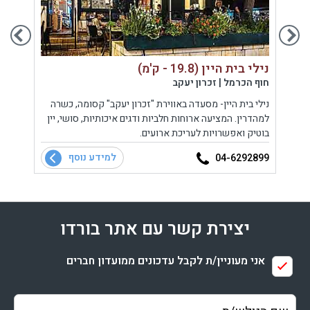
נילי בית היין (19.8 - ק'מ)
הנמל 24 (13.3 -
חוף הכרמל | זכרון יעקב
חיפה 
ניות
נילי בית היין- מסעדה באווירת "זכרון יעקב" קסומה, כשרה
מטבח 
מנים
למהדרין. המציעה ארוחות חלביות ודגים איכותיות, סושי, יין
ומטבח
ת,
בוטיק ואפשרויות לעריכת ארועים.
למידע נוסף
8899
04-6292899
יצירת קשר עם אתר בורדו
אני מעוניין/ת לקבל עדכונים ממועדון חברים