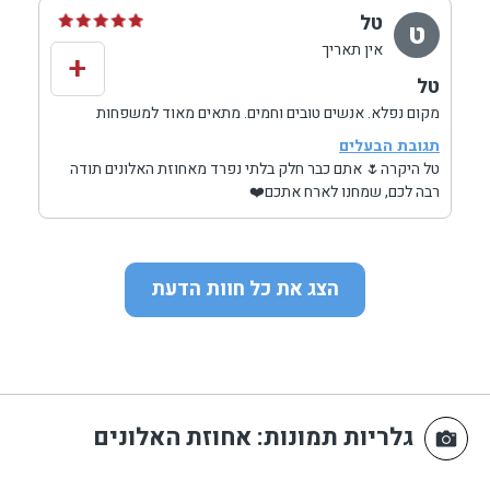
טל
ט
אין תאריך
+
טל
מקום נפלא. אנשים טובים וחמים. מתאים מאוד למשפחות
גדולות אנחנו השתמשנו בכל המתחם( 8 יחידות אירוח) כך
תגובת הבעלים
שלכל זוג או משפחה עם ילדים קטנים היתה פרטיות. מצד שני
טל היקרה🌷 אתם כבר חלק בלתי נפרד מאחוזת האלונים תודה
הרבה חללים לישיבה ובילוי משותף והאוכל הדרוזי הביתי-
רבה לכם, שמחנו לארח אתכם❤️
חוויה ממש♡
הצג את כל חוות הדעת
גלריות תמונות
: אחוזת האלונים