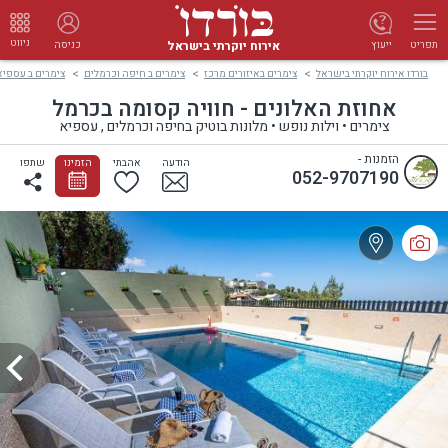
ניווט
אירוח יוקרתי בישראל
ייעוץ
כניסה
תפריט
בורדו אירוח יוקרתי בישראל
צימרים באיזורים מרכז
צימרים ב חיפה וכרמלים
צימרים ב עספיא
אחוזת האלונים - חוויה קסומה בכרמל
צימרים • וילות נופש • מלונות בוטיק בחיפה וכרמלים , עספיא
הזמנות -
הודעה
אהבתי
הזמינו
שתפו
052-9707190