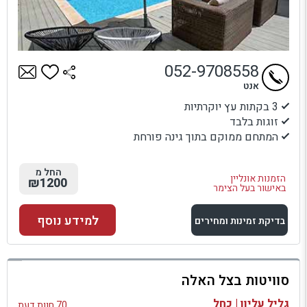
052-9708558
אנט
3 בקתות עץ יוקרתיות
זוגות בלבד
המתחם ממוקם בתוך גינה פורחת
החל מ
הזמנות אונליין
₪1200
באישור בעל הצימר
למידע נוסף
בדיקת זמינות ומחירים
למתחם זה
סוויטות בצל האלה
בדיקת זמינות ומחירים
גליל עליון | כחל
70 חוות דעת