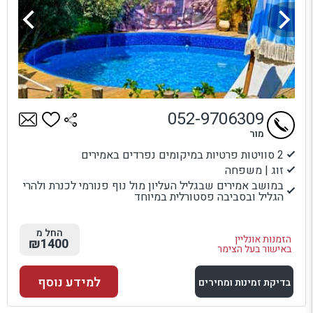
052-9706309
מור
2 סוויטות פרטיות במיקומים נפרדים באמירים
זוג | משפחה
במושב אמירים שבגליל העליון מול נוף פנורמי לכנרת ולהרי
הגליל ובסביבה פסטורלית במיוחד
החל מ
הזמנות אונליין
₪1400
באישור בעל הצימר
למידע נוסף
בדיקת זמינות ומחירים