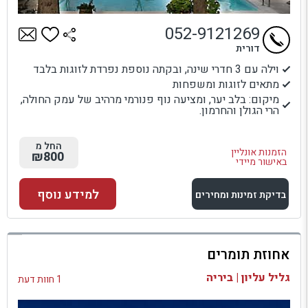
052-9121269
דורית
וילה עם 3 חדרי שינה, ובקתה נוספת נפרדת לזוגות בלבד
מתאים לזוגות ומשפחות
מיקום: בלב יער, ומציעה נוף פנורמי מרהיב של עמק החולה,
הרי הגולן והחרמון.
החל מ
הזמנות אונליין
₪800
באישור מיידי
למידע נוסף
בדיקת זמינות ומחירים
למתחם זה
אחוזת תומרים
בדיקת זמינות ומחירים
גליל עליון | ביריה
1 חוות דעת