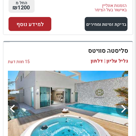
החל מ
הזמנות אונליין
₪1200
באישור בעל הצימר
למידע נוסף
בדיקת זמינות ומחירים
למתחם זה
סליסטה סוויטס
בדיקת זמינות ומחירים
גליל עליון | דלתון
15 חוות דעת