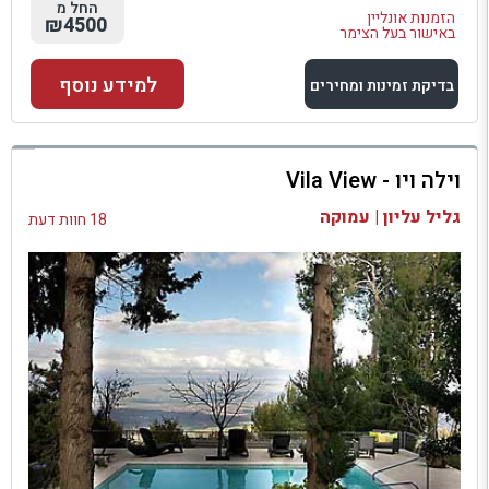
החל מ
הזמנות אונליין
₪4500
באישור בעל הצימר
למידע נוסף
בדיקת זמינות ומחירים
למתחם זה
וילה ויו - Vila View
בדיקת זמינות ומחירים
גליל עליון | עמוקה
18 חוות דעת