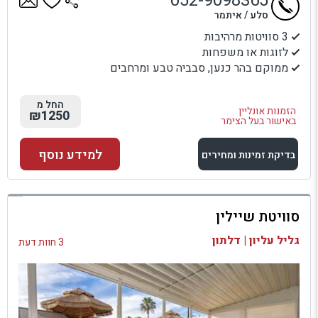
052-9098365
סלע / איתמר
3 סוויטות מרהיבות
לזוגות או משפחות
ממוקם בהר כנען, סבביה טבע ומרחבים
החל מ
הזמנות אונליין
₪1250
באישור בעל הצימר
למידע נוסף
בדיקת זמינות ומחירים
למתחם זה
סוויטת שיילין
בדיקת זמינות ומחירים
גליל עליון | דלתון
3 חוות דעת