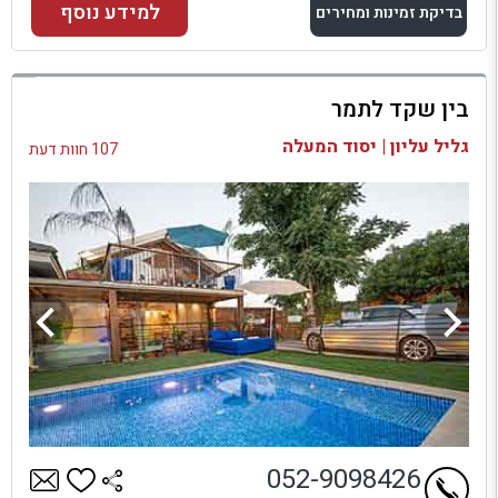
למידע נוסף
בדיקת זמינות ומחירים
למתחם זה
בין שקד לתמר
בדיקת זמינות ומחירים
גליל עליון | יסוד המעלה
107 חוות דעת
052-9098426