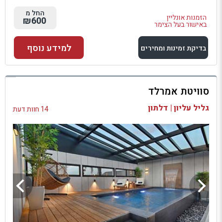
החל מ
הזמנות אונליין
₪600
באישור בעל הצימר
למידע נוסף
בדיקת זמינות ומחירים
למתחם זה
סוויטת אמרלד
בדיקת זמינות ומחירים
גליל עליון | דלתון
14 חוות דעת