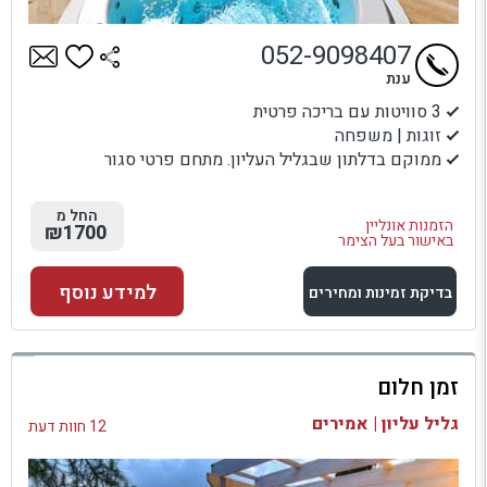
052-9098407
ענת
3 סוויטות עם בריכה פרטית
זוגות | משפחה
ממוקם בדלתון שבגליל העליון. מתחם פרטי סגור
החל מ
הזמנות אונליין
₪1700
באישור בעל הצימר
למידע נוסף
בדיקת זמינות ומחירים
למתחם זה
זמן חלום
בדיקת זמינות ומחירים
גליל עליון | אמירים
12 חוות דעת