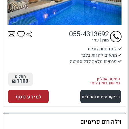
055-4313692
מורן | עדי
2 סוויטות זוגיות
מתאים לזוגות בלבד
פרטיות מלאה לכל סוויטה
החל מ
הזמנות אונליין
₪1100
באישור בעל הצימר
למידע נוסף
בדיקת זמינות ומחירים
למתחם זה
וילה רום פרימיום
בדיקת זמינות ומחירים