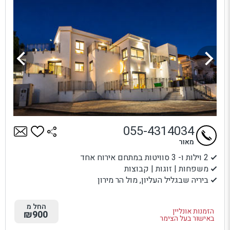
055-4314034
מאור
2 וילות ו- 3 סוויטות במתחם אירוח אחד
משפחות | זוגות | קבוצות
ביריה שבגליל העליון, מול הר מירון
החל מ
הזמנות אונליין
₪900
באישור בעל הצימר