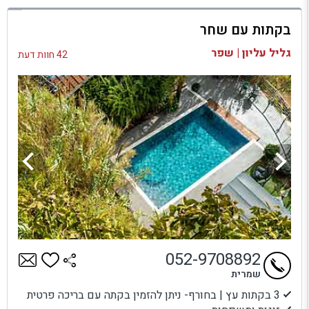
למתחם זה
בקתות עם שחר
בדיקת זמינות ומחירים
גליל עליון | שפר
42 חוות דעת
052-9708892
שמרית
3 בקתות עץ | בחורף- ניתן להזמין בקתה עם בריכה פרטית