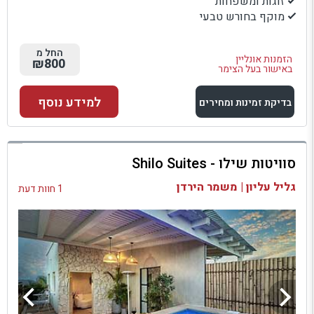
זוגות ומשפחות
מוקף בחורש טבעי
החל מ
הזמנות אונליין
₪800
באישור בעל הצימר
למידע נוסף
בדיקת זמינות ומחירים
למתחם זה
סוויטות שילו - Shilo Suites
בדיקת זמינות ומחירים
גליל עליון | משמר הירדן
1 חוות דעת