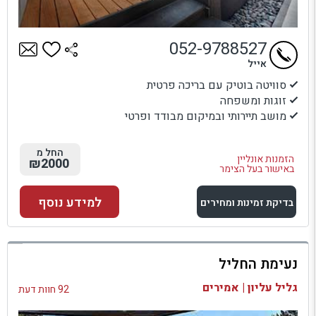
052-9788527
אייל
סוויטה בוטיק עם בריכה פרטית
זוגות ומשפחה
מושב תיירותי ובמיקום מבודד ופרטי
החל מ
הזמנות אונליין
₪2000
באישור בעל הצימר
למידע נוסף
בדיקת זמינות ומחירים
למתחם זה
נעימת החליל
בדיקת זמינות ומחירים
גליל עליון | אמירים
92 חוות דעת