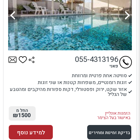
055-4313196
פאני
סוויטה אחת פרטית ומרווחת
זוגות רומנטיים, משפחות קטנות או שני זוגות
אזור שקט, ירוק ופסטורלי, דקות ספורות מהיקבים ומהטבע
של הגליל
החל מ
הזמנות אונליין
₪1500
באישור בעל הצימר
למידע נוסף
בדיקת זמינות ומחירים