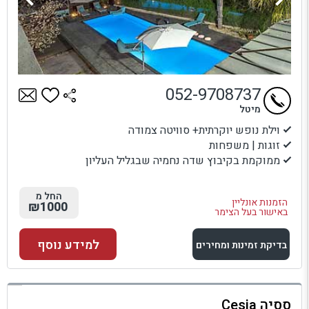
052-9708737
מיטל
וילת נופש יוקרתית+ סוויטה צמודה
זוגות | משפחות
ממוקמת בקיבוץ שדה נחמיה שבגליל העליון
החל מ
הזמנות אונליין
₪1000
באישור בעל הצימר
למידע נוסף
בדיקת זמינות ומחירים
למתחם זה
ססיה Cesia