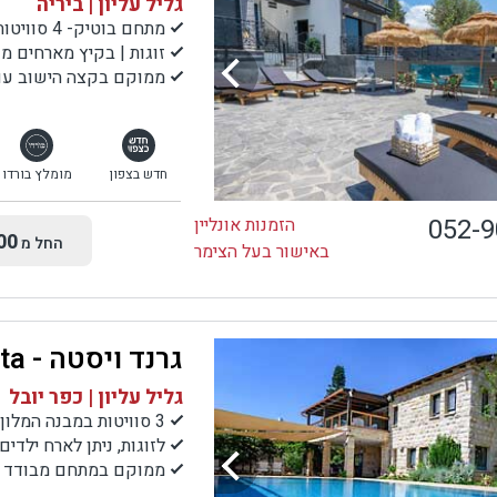
גליל עליון | ביריה
מתחם בוטיק- 4 סוויטות
זוגות | בקיץ מארחים 
ממוקם בקצה הישוב עם נ
חדש בצפון
מומלץ בורדו
052-
הזמנות אונליין
00
החל מ
באישור בעל הצימר
גרנד ויסטה - Grand Vista
גליל עליון | כפר יובל
3 סוויטות במבנה המלון ו-5 בתי אבן במתחם נפרד
לזוגות, ניתן לארח ילדי
ממוקם במתחם מבודד רח