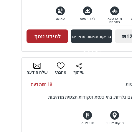
מרכז ספא
ג'קוזי ספא
סאונה
במתחם
₪12
למידע נוסף
בדיקת זמינות ומחירים
למתחם זה
בדיקת זמינות ומחירים
שיתוף
אהבתי
שלח הודעה
18 חוות דעת
ם גלריות, בתי כנסת ונקודות תצפית מרהיבות
מיקום ייחודי
חדר אוכל