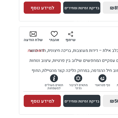
₪8
למידע נוסף
בדיקת זמינות ומחירים
למתחם זה
בדיקת זמינות ומחירים
שיתוף
אהבתי
שלח הודעה
לב אילת – דירות מעוצבות, בריכה חיצונית, חדר כושר
1 חוות דעת
 עסקיים המחפשים שילוב בין פרטיות, עיצוב ונוחות
וב חיל ההנדסה, במרחק הליכה קצר מהטיילת, החוף
נוף פנוראמי
מתאים לציבור
תנאים מעולים
הדתי
למשפחות
₪5
למידע נוסף
בדיקת זמינות ומחירים
למתחם זה