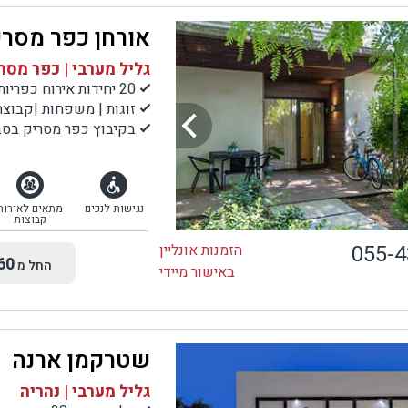
אורחן כפר מסרי
גליל מערבי | כפר מסר
20 יחידות אירוח כפריות ונעימות
זוגות | משפחות |קבוצה
בקיבוץ כפר מסריק בסב
נגישות לנכים
מתאים לאירוח
קבוצות
055-
הזמנות אונליין
60
החל מ
באישור מיידי
שטרקמן ארנה
גליל מערבי | נהריה