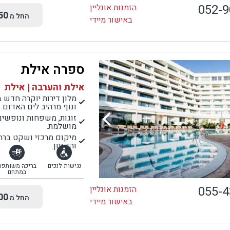
052-
הזמנות אונליין
50
החל מ
באישור מיידי
ספרה אילת
אילת והערבה | אילת
מלון דירות יוקרה חדש ב
ונוף מרהיב לים האדום.
זוגות, משפחות ונופשים
מושלמת.
מיקום מרכזי ושקט ברח
והקניון.
נגישות לנכים
בריכה משותפת
במתחם
055-
הזמנות אונליין
00
החל מ
באישור מיידי