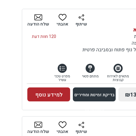
ים
לות
ה
שיתוף
אהבתי
שלח הודעה
א
ם
120 חוות דעת
תת
ה
 נוף פתוח ובסביבה פרטית
ם
ורי
מתאים לאירוח
מתחם פנאי
מפרט טכני
קבוצות
עשיר
וע
₪13
למידע נוסף
בדיקת זמינות ומחירים
תר
ות
למתחם זה
בדיקת זמינות ומחירים
שיתוף
אהבתי
שלח הודעה