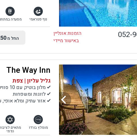
נוף פנוראמי
מסעדה במתחם
052-
הזמנות אונליין
50
החל מ
באישור מיידי
The Way Inn
גליל עליון | צפת
מלון בוטיק עם 10 סוויטות
לזוגות ומשפחות
אזור עתיק ומלא אופי, ע
מומלץ בורדו
מתאים לציבור
הדתי