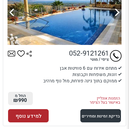
052-9121261
ציפי / מוטי
מתחם אירוח עם 6 סוויטות אבן
זוגות, משפחות וקבוצות
ממוקם בתוך גינה פורחת, מול נוף מרהיב
החל מ
הזמנות אונליין
₪990
באישור בעל הצימר
למידע נוסף
בדיקת זמינות ומחירים