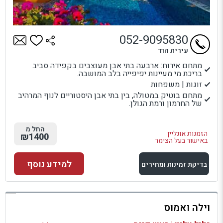
052-9095830
עירית הוד
מתחם אירוח: ארבעה בתי אבן מעוצבים בקפידה סביב
בריכת מי מעיינות יפיפייה בלב המושבה.
זוגות | משפחות
מתחם בוטיק במטולה, בין בתי אבן היסטוריים לנוף המרהיב
של החרמון ורמת הגולן.
החל מ
הזמנות אונליין
₪1400
באישור בעל הצימר
למידע נוסף
בדיקת זמינות ומחירים
למתחם זה
וילה ואמוס
בדיקת זמינות ומחירים