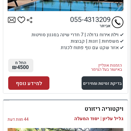
055-4313209
אביתר
וילת אירוח גדולה | 7 חדרי שינה בסגנון סוויטות
משפחות | זוגות | קבוצות
אזור שקט עם נוף פתוח לכנרת
החל מ
הזמנות אונליין
₪4500
באישור בעל הצימר
למידע נוסף
בדיקת זמינות ומחירים
למתחם זה
ויקטוריה ריזורט
בדיקת זמינות ומחירים
גליל עליון | יסוד המעלה
44 חוות דעת