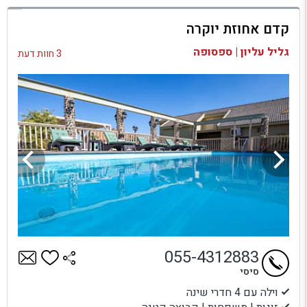
למתחם זה
קדם אחוזת יוקרה
בדיקת זמינות ומחירים
גליל עליון | ספסופה
3 חוות דעת
055-4312883
סיסי
וילה עם 4 חדרי שינה