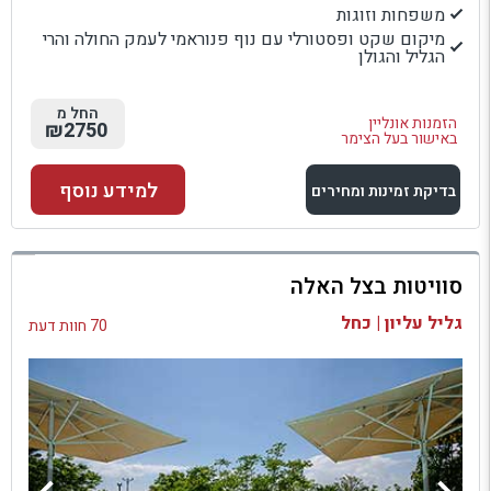
משפחות וזוגות
מיקום שקט ופסטורלי עם נוף פנוראמי לעמק החולה והרי
הגליל והגולן
החל מ
הזמנות אונליין
₪2750
באישור בעל הצימר
למידע נוסף
בדיקת זמינות ומחירים
למתחם זה
סוויטות בצל האלה
בדיקת זמינות ומחירים
גליל עליון | כחל
70 חוות דעת