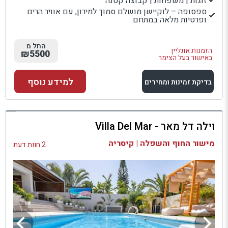
זוגות | משפחות | קבוצה קטנה
ספסופה – לוקיישן מושלם סמוך למירון, עם אוויר הרים
ופרטיות מלאה במתחם.
החל מ
הזמנות אונליין
₪5500
באישור בעל הצימר
למידע נוסף
בדיקת זמינות ומחירים
למתחם זה
וילה דל מאר - Villa Del Mar
בדיקת זמינות ומחירים
מישור החוף והשפלה | קיסריה
2 חוות דעת