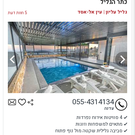
כתר הגליל
בדיקת זמינות ומחירים
גליל עליון | עין אל-אסד
5 חוות דעת
055-4314134
עדנה
4 סוויטות אירוח נפרדות
מתאים למשפחות וזוגות
סביבה גלילית שקטה מול נוף פתוח