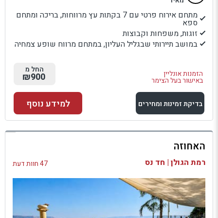
מאיר
מתחם אירוח פרטי עם 7 בקתות עץ מרווחות, בריכה ומתחם
ספא
זוגות, משפחות וקבוצות
במושב תיירותי שבגליל העליון, במתחם מרווח שופע צמחיה
החל מ
הזמנות אונליין
₪900
באישור בעל הצימר
למידע נוסף
בדיקת זמינות ומחירים
למתחם זה
האחוזה
בדיקת זמינות ומחירים
רמת הגולן | חד נס
47 חוות דעת