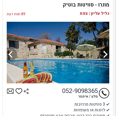
מונרו - סוויטות בוטיק
בדיקת זמינות ומחירים
גליל עליון | צפת
89 חוות דעת
052-9098365
סלע / איתמר
3 סוויטות מרהיבות
לזוגות או משפחות
ממוקם בהר כנען, סבביה טבע ומרחבים