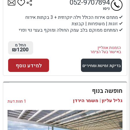
052-9707894
ניסו
מתחם אירוח הכולל וילה יוקרתית + 3 בקתות אירוח
זוגות | משפחות | קבוצת
המתחם ממוקם בלב עמק החולה ומוקף בעצי נוי ופרי
החל מ
הזמנות אונליין
₪1200
באישור בעל הצימר
למידע נוסף
בדיקת זמינות ומחירים
למתחם זה
חופשה בנוף
בדיקת זמינות ומחירים
גליל עליון | משמר הירדן
1 חוות דעת