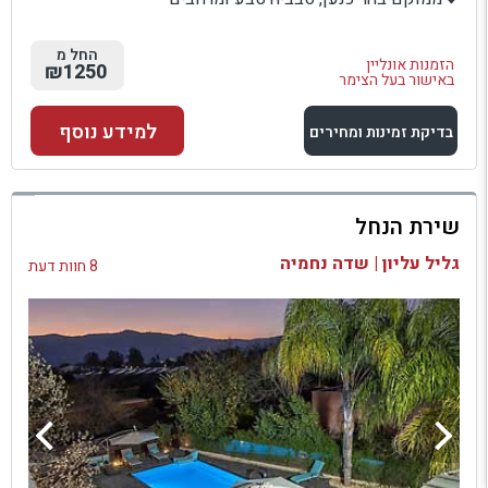
החל מ
הזמנות אונליין
₪1250
באישור בעל הצימר
למידע נוסף
בדיקת זמינות ומחירים
למתחם זה
שירת הנחל
בדיקת זמינות ומחירים
גליל עליון | שדה נחמיה
8 חוות דעת