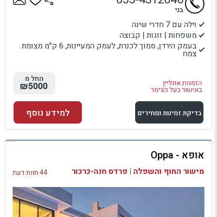
בני
וילה עם 7 חדרי שינה
משפחות | זוגות | קבוצה
בעמק הירדן, סמוך לכנרת, לעמק המעיינות, 6 ק"מ מצומת
צמח
החל מ
הזמנות אונליין
₪5000
באישור בעל הצימר
למידע נוסף
בדיקת זמינות ומחירים
למתחם זה
אופא - Oppa
בדיקת זמינות ומחירים
מישור החוף והשפלה | פרדס חנה-כרכור
44 חוות דעת