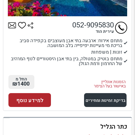
052-9095830
עירית הוד
מתחם אירוח: ארבעה בתי אבן מעוצבים בקפידה סביב
בריכת מי מעיינות יפיפייה בלב המושבה.
זוגות | משפחות
מתחם בוטיק במטולה, בין בתי אבן היסטוריים לנוף המרהיב
של החרמון ורמת הגולן.
החל מ
הזמנות אונליין
₪1400
באישור בעל הצימר
למידע נוסף
בדיקת זמינות ומחירים
למתחם זה
כתר הגליל
בדיקת זמינות ומחירים