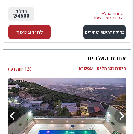
החל מ
הזמנות אונליין
₪4500
באישור בעל הצימר
למידע נוסף
בדיקת זמינות ומחירים
למתחם זה
אחוזת האלונים
בדיקת זמינות ומחירים
חיפה וכרמלים | עספיא
120 חוות דעת