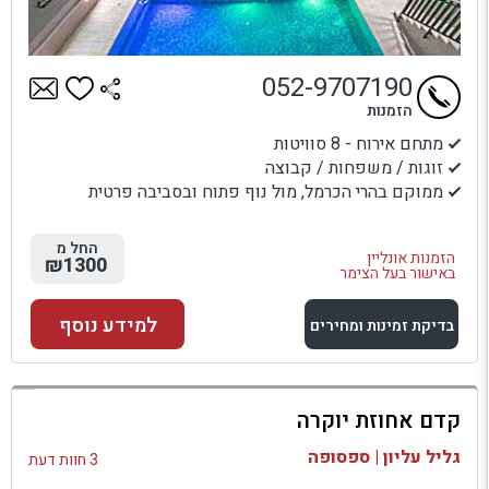
052-9707190
הזמנות
מתחם אירוח - 8 סוויטות
זוגות / משפחות / קבוצה
ממוקם בהרי הכרמל, מול נוף פתוח ובסביבה פרטית
החל מ
הזמנות אונליין
₪1300
באישור בעל הצימר
למידע נוסף
בדיקת זמינות ומחירים
למתחם זה
קדם אחוזת יוקרה
בדיקת זמינות ומחירים
גליל עליון | ספסופה
3 חוות דעת