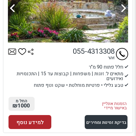
055-4313308
זהר
חלל פתוח 90 מ"ר
מתאים ל: זוגות | משפחות | קבוצות עד 15 | התכנסויות
ואירועים
טבע גלילי • פרטיות מוחלטת • שקט ונוף פתוח
החל מ
הזמנות אונליין
₪1000
באישור מיידי
למידע נוסף
בדיקת זמינות ומחירים