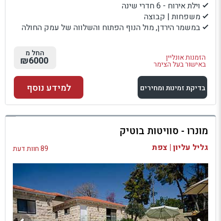
וילת אירוח - 6 חדרי שינה
משפחות | קבוצה
במשמר הירדן, מול הנוף הפתוח והשלווה של עמק החולה
החל מ
הזמנות אונליין
₪6000
באישור בעל הצימר
למידע נוסף
בדיקת זמינות ומחירים
למתחם זה
מונרו - סוויטות בוטיק
בדיקת זמינות ומחירים
גליל עליון | צפת
89 חוות דעת