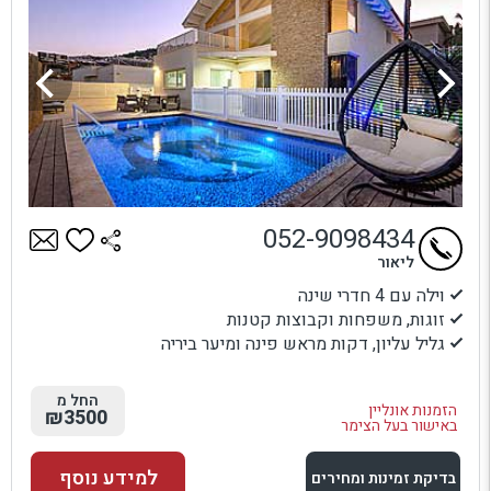
052-9098434
ליאור
וילה עם 4 חדרי שינה
זוגות, משפחות וקבוצות קטנות
גליל עליון, דקות מראש פינה ומיער ביריה
החל מ
הזמנות אונליין
₪3500
באישור בעל הצימר
למידע נוסף
בדיקת זמינות ומחירים