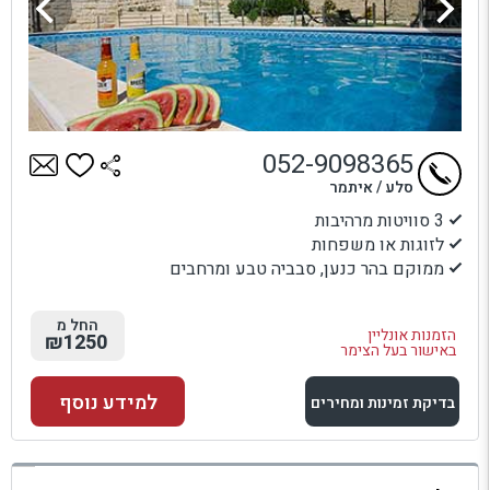
052-9098365
סלע / איתמר
3 סוויטות מרהיבות
לזוגות או משפחות
ממוקם בהר כנען, סבביה טבע ומרחבים
החל מ
הזמנות אונליין
₪1250
באישור בעל הצימר
למידע נוסף
בדיקת זמינות ומחירים
למתחם זה