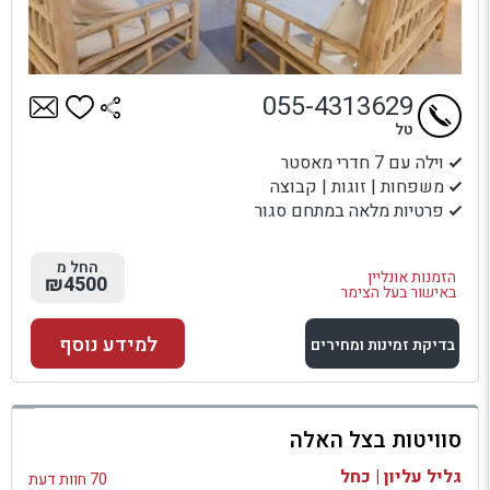
055-4313629
טל
וילה עם 7 חדרי מאסטר
משפחות | זוגות | קבוצה
פרטיות מלאה במתחם סגור
החל מ
הזמנות אונליין
₪4500
באישור בעל הצימר
למידע נוסף
בדיקת זמינות ומחירים
למתחם זה
סוויטות בצל האלה
בדיקת זמינות ומחירים
גליל עליון | כחל
70 חוות דעת