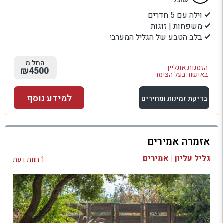
שובל
וילה עם 5 חדרים
משפחות | זוגות
בלב הטבע של הגליל המערבי
החל מ
הזמנות אונליין
₪4500
באישור בעל הצימר
למידע נוסף
בדיקת זמינות ומחירים
למתחם זה
אזמרה אמירים
בדיקת זמינות ומחירים
גליל עליון | אמירים
1 חוות דעת