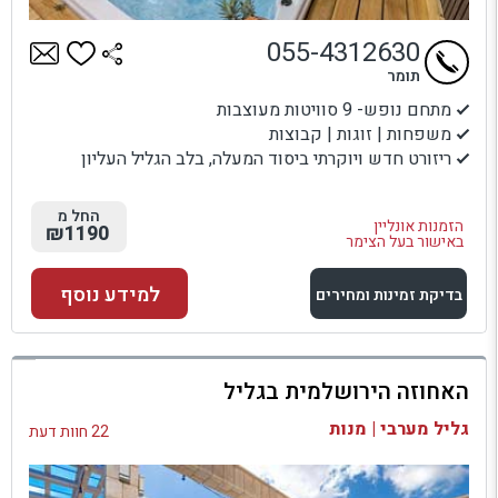
055-4312630
תומר
מתחם נופש- 9 סוויטות מעוצבות
משפחות | זוגות | קבוצות
ריזורט חדש ויוקרתי ביסוד המעלה, בלב הגליל העליון
החל מ
הזמנות אונליין
₪1190
באישור בעל הצימר
למידע נוסף
בדיקת זמינות ומחירים
למתחם זה
האחוזה הירושלמית בגליל
בדיקת זמינות ומחירים
גליל מערבי | מנות
22 חוות דעת