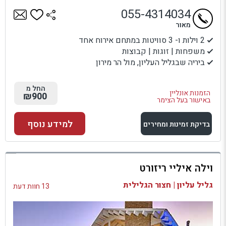
055-4314034
מאור
2 וילות ו- 3 סוויטות במתחם אירוח אחד
משפחות | זוגות | קבוצות
ביריה שבגליל העליון, מול הר מירון
החל מ
הזמנות אונליין
₪900
באישור בעל הצימר
למידע נוסף
בדיקת זמינות ומחירים
למתחם זה
וילה איליי ריזורט
בדיקת זמינות ומחירים
גליל עליון | חצור הגלילית
13 חוות דעת