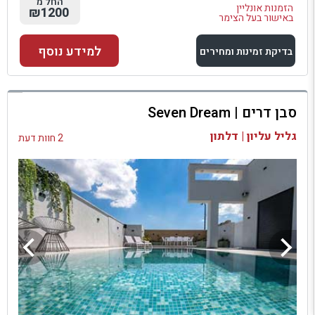
החל מ
הזמנות אונליין
₪1200
באישור בעל הצימר
למידע נוסף
בדיקת זמינות ומחירים
למתחם זה
סבן דרים | Seven Dream
בדיקת זמינות ומחירים
גליל עליון | דלתון
2 חוות דעת