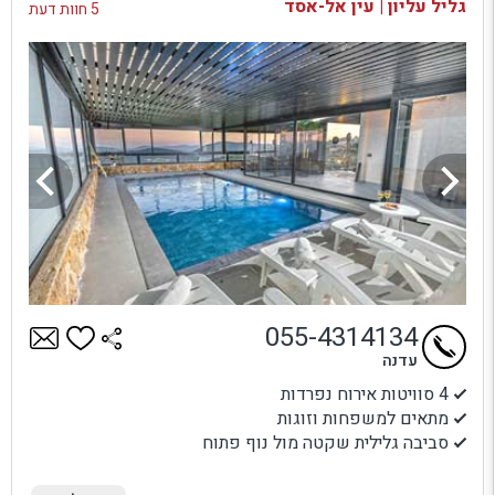
גליל עליון | עין אל-אסד
5 חוות דעת
055-4314134
עדנה
4 סוויטות אירוח נפרדות
מתאים למשפחות וזוגות
סביבה גלילית שקטה מול נוף פתוח