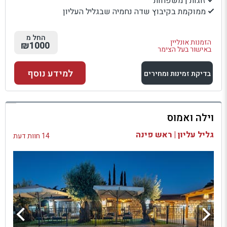
זוגות | משפחות
ממוקמת בקיבוץ שדה נחמיה שבגליל העליון
החל מ
הזמנות אונליין
₪1000
באישור בעל הצימר
למידע נוסף
בדיקת זמינות ומחירים
למתחם זה
וילה ואמוס
בדיקת זמינות ומחירים
גליל עליון | ראש פינה
14 חוות דעת