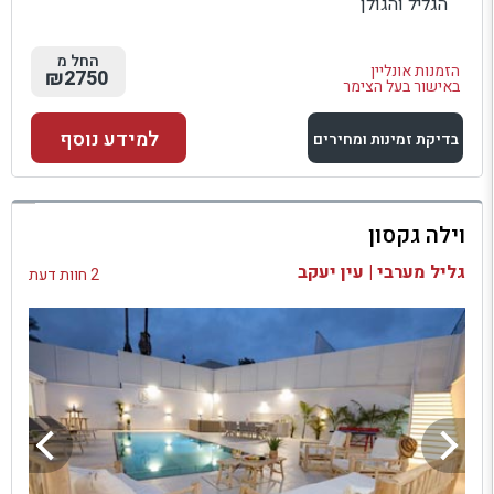
הגליל והגולן
החל מ
הזמנות אונליין
₪2750
באישור בעל הצימר
למידע נוסף
בדיקת זמינות ומחירים
למתחם זה
וילה גקסון
בדיקת זמינות ומחירים
גליל מערבי | עין יעקב
2 חוות דעת