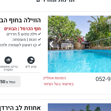
סו בבריכת שחיה.
הווילה בחוף הבו
חוף הכרמל | הבונים
וילת נופש 5 חדרים
זוגות | משפחה
קו ראשון לשמורה ולחוף
קרוב לים
בריכה מחוממת
ומקורה
052-
הזמנות אונליין
50
החל מ
באישור בעל הצימר
אחוזת לב הירדן