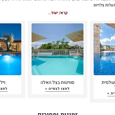
קרא/ יעוד...
זי נועד להרפיה, שחרור שרירים והנאת הגוף. ישנם שני סוגים עקריים
זי: ג'קוזי ביתי וג'קוזי ספא, בו המים נשמרים חמים לעורך הזמן ועוב
ר על ידי פילטרים מסננים. המרכיב העיקרי של ג'קוזי ספא הוא ג'טי
 מים חזקים המופעלים מפתחים.
י "סופט טאב" ו"האט טאב" מהווים סוגים פחות מוכרים של ג'קוזי 
גודלם הקטן. כיום, מציעות וילות עם ג'קוזי ספא מתקני ג'קוזי 
ים ועוצמתים במיוחד, אשר נועדים למספר גדול של מתרחצים בו זמני
שרה אנשים. לרוב, מגיע ג'קוזי ספא כמתקן עצמאי, אך בווילות עם ג'ק
רבות אפשר למצוא מתקנים אלה כחלק נבנה בתוך בריכת שחיה.
זי ספא רבים מאובזרים בתאורה פנימית אשר מעניקה לחוויית הר
שלמית
סוויטות בצל האלה
ויל
רה רומנטית, רדיו, מערכת מוזיקה ואף מסך
LCD
המחובר אל המתקן. ג'ק
לחצו לצפיה »
לחצו
מהווה מרכז פעילות לכל אורחי הווילה, ולרוב יהיה ממוקם במתחם ה
ה »
מתחם ולעיתים שוכן בתוך מבנה מקורה, המוגן מהקור והגשם.
ים, וילות עם ג'קוזי ספא מציעות מרכז טיפולים מקצועי, כאשר ר
וזי ספא משולבת עם סאונה, טיפולי גוף – נפש בחדר טיפולים וטיפ
זמינות ומחירים