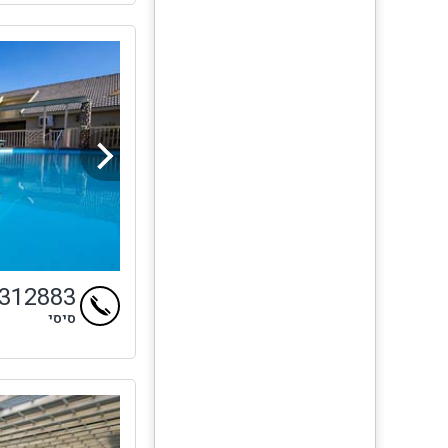
4312883
סיסי