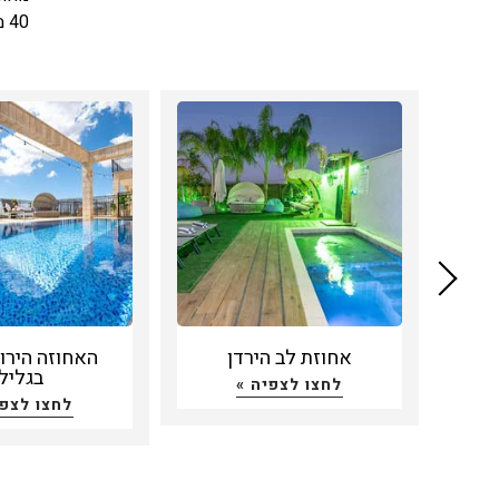
40 מעלות צלזיוס.
ג'קו
ג'קו
טיהו
זרמי
מתקנ
בשל 
גדול
עד ע
ספא 
ג'קו
אחוזת לב הירדן
האחוזה הירו
אווי
בגליל
לחצו לצפיה »
ספא 
לחצו לצפי
של ה
לעית
בג'ק