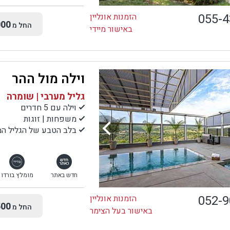
055-
הזמנות אונליין
00
החל מ
באישור מיידי
וילה מול ההר
גליל מערבי | שומרה
וילה עם 5 חדרים
משפחות | זוגות
בלב הטבע של הגליל המ
חדש באתר
מומלץ בורדו
052-
הזמנות אונליין
00
החל מ
באישור בעל הצימר