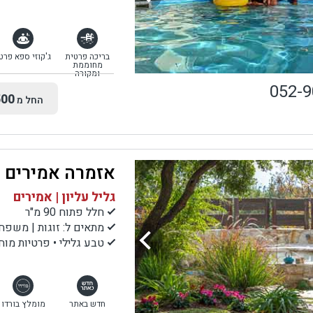
בריכה פרטית
ג'קוזי ספא פרט
מחוממת
ומקורה
052-
00
החל מ
אזמרה אמירים
גליל עליון | אמירים
חלל פתוח 90 מ"ר
מתאים ל: זוגות | משפחות | קבוצות עד
טבע גלילי • פרטיות מו
חדש באתר
מומלץ בורדו