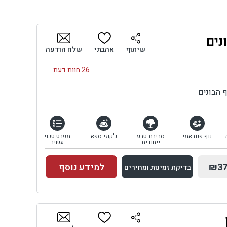
נים
שיתוף
אהבתי
שלח הודעה
26 חוות דעת
 הבונים
נוף פנוראמי
סביבת טבע
ג'קוזי ספא
מפרט טכני
ייחודית
עשיר
₪37
למידע נוסף
בדיקת זמינות ומחירים
למתחם זה
בדיקת זמינות ומחירים