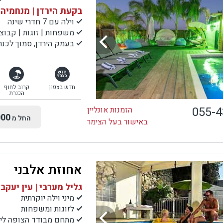
בקעת הירדן | מנחמיה
וילה עם 7 חדרי שינה
משפחות | זוגות | קבוצ
בעמק הירדן, סמוך לכנרת, לעמק ה
חדש בצפון
קרוב לחוף
הכנרת
055-
הזמנות אונליין
00
החל מ
באישור בעל הצימר
אחוזת אלבני
גליל מערבי | עין יעקב
מיני וילה יוקרתית
לזוגות ומשפחות
מתחם מבודד הצופה לים 