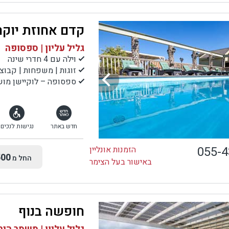
קדם אחוזת יוקר
גליל עליון | ספסופה
וילה עם 4 חדרי שינה
זוגות | משפחות | קבוצ
ספסופה – לוקיישן מושל
חדש באתר
נגישות לנכים
055-
הזמנות אונליין
00
החל מ
באישור בעל הצימר
חופשה בנוף