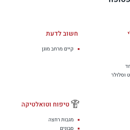
 הרים, עם יציאה נוחה לטיולים בצפון. זה מקום שמאפשר לשלב 
חשוב לדעת
קיים מרחב מוגן
 חופשה רגועה בצפון עם בריכה מחוממת ומקורה וג'קוזי ספא.
חד
 וסלולר
ים למסיבות רועשות או מוזיקה חזקה.
טיפוח וטואלטיקה
נה גם בעונות הקרות.
מגבות רחצה
סבונים