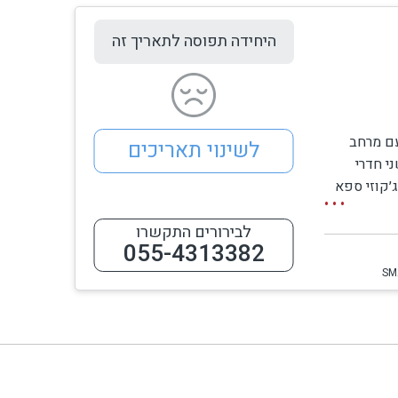
היחידה תפוסה לתאריך זה
ירוח עם מרחב
לשינוי תאריכים
ארוחות ערב יחד.
י חדרי
׳קוזי ספא
לבירורים התקשרו
055-4313382
SM