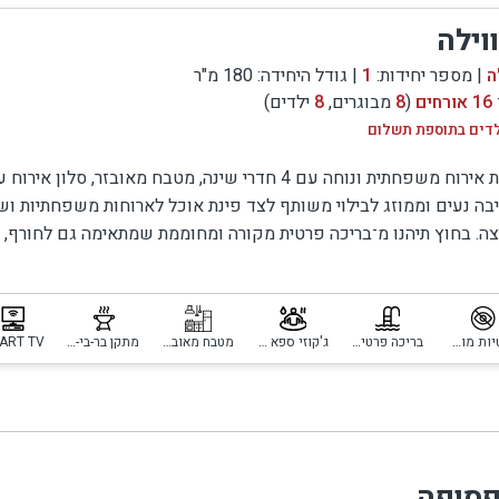
וילה
ה
| מספר יחידות:
1
| גודל היחידה: 180 מ"ר
16 אורחים
(
8
מבוגרים,
8
ילדים)
לדים בתוספת תשלום
וילת אירוח משפחתית ונוחה עם 4 חדרי שינה, מטבח מאובזר, סלון א
לאירוח עצמאי לאורך החופשה – מארוחות בוקר משפחתיות ועד 
בה נעים וממוזג לבילוי משותף לצד פינת אוכל לארוחות משפחתיות ושנ
ה. בחוץ תיהנו מ־בריכה פרטית מקורה ומחוממת שמתאימה גם לחורף, ג
ק, מתקנים/משחקים לילדים ועמדת ברביקיו נוחה.
פרטיות מוחלטת
בריכה פרטית מחוממת ומקורה
ג'קוזי ספא פרטי
מטבח מאובזר
מתקן בר-בי-קיו
ART TV
וממת ומקורה
 העליון
פסופה