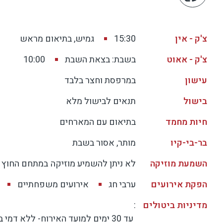
האם יש ברביקיו?
כן, יש מטבחון חוץ עם פינת BBQ לשימוש חופשי, למעט בשבתות.
צ'ק - אין
15:30
גמיש, בתיאום מראש
האם יש תעסוקה לילדים?
כן. יש משחקים בחוץ לילדים, יתרון משמעותי למשפחות.
צ'ק - אאוט
בשבת: בצאת השבת
10:00
עישון
במרפסת וחצר בלבד
בישול
תנאים לבישול מלא
חיות מחמד
בתיאום עם המארחים
בר-בי-קיו
מותר, אסור בשבת
השמעת מוזיקה
לא ניתן להשמיע מוזיקה
במתחם החוץ
הפקת אירועים
ערבי חג
אירועים משפחתיים
מדיניות ביטולים
: