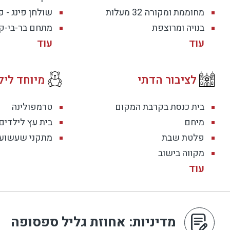
האם יש ג'קוזי ספא?
מחוממת ומקורה
32 מעלות
שולחן פינג - פ
כן, יש ג'קוזי ספא במתחם החוץ.
בנויה ומרוצפת
מתחם בר-בי-קי
כמה חדרי שינה יש בוילה?
בווילה יש 4 חדרי שינה.
לציבור הדתי
מיוחד ליל
כמה חדרי רחצה יש?
בית כנסת בקרבת המקום
טרמפולינה
יש 2 חדרי רחצה ובנוסף שירותי אורחים.
מיחם
בית עץ לילדים
פלטת שבת
מתקני שעשוע
האם אפשר לבשל ולאכול במקום?
מקווה בישוב
כן. יש מטבח מאובזר באופן מלא שמתאים לבישול ולאירוח
האם יש פתרון לשומרי שבת?
כן. לציבור הדתי יש פלטה ומיחם כמובן בית כנסת פעיל במו
מדיניות
: אחוזת גליל ספסופה