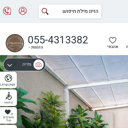
055-4313382
אהבתי
הזמנות -
גלריה
מפה
Language
נגישות
0
מועדפים
שלי