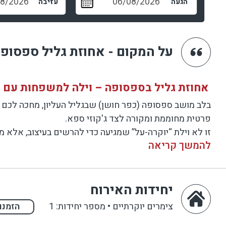
הגעה
עזיבה
על המקום - אחוזת גליל ספסופ
אחוזת גליל בספסופה – וילה למשפחות עם ברי
בלב מושב ספסופה (כפר חושן) שבגליל העליון, מחכה לכם אח
פרטית מחוממת ומקורה לצד ג'קוזי ספא.
זו לא וילת “יוקרה-על” שמגיעה כדי להרשים בעיצוב, אלא 
להמשך קריאה
מתחם החוץ: בריכה מחוממת, ספא ומשחקים לילדים
החצר היא מרכז החופשה: בריכה מחוממת ומקורה שמאפשרת ל
יחידות האירוח
ערך אמיתי למשפחות.
צימרים יוקרתיים
•
מספר יחידות: 1
האווירה כאן מתאימה לאירוח משפחתי סולידי ושקט, בלי מס
הזמנו