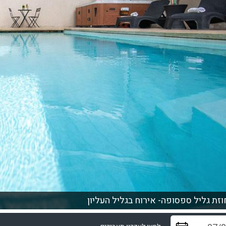
זת גליל ספסופה- אירוח בגליל העליון