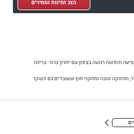
הצג
זמינות ומחירים
עה חופשה רגועה בצפון עם יתרון ברור: בריכה
ר, תחזוקה טובה ומתקני חוץ שעובדים גם כשקר.
גועים, ובנוסף משחקים לילדים בחוץ שמוסיפים
ים
קיים מרחב מוגן