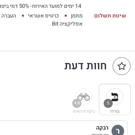
14 ימים למועד האירוח- 50% דמי ביטול 7 ימים ומטה למועד ההגעה- 100% דמי ביטול
שיטת תשלום
מזומן
כרטיס אשראי
העברה 
אפליקציה Bit
חוות דעת
4.8
5
בורדו
ביקורת האתר
רבקה
ר