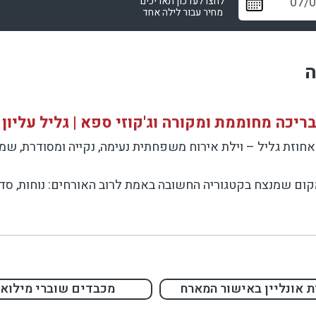
לחצו לעדכון תאריכים
מחיר עבור לילה אחד
ה
כה מחוממת ומקורה וג'קוזי ספא | גליל עליון
וזת גליל – וילת אירוח משפחתית נעימה, נקייה ומסודרת, שמצי
מקום שמנצח בקטגוריה החשובה באמת לרוב האורחים: נוחות, סד
יהנות מהמים גם בעונות מעבר ובחורף, ג'קוזי ספא לערבים ר
יבות ובלי רעש.
ת אונליין באישור המארח
מכבדים שוברי מילוא