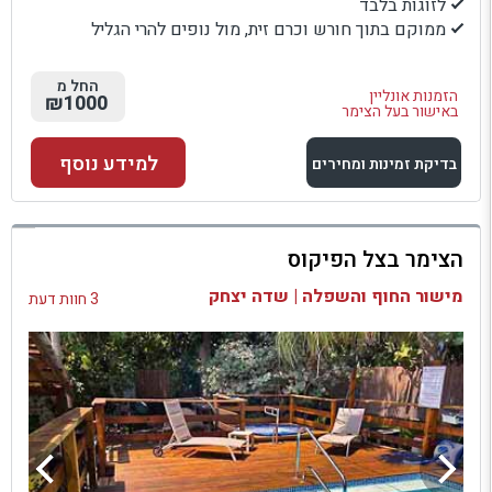
לזוגות בלבד
ממוקם בתוך חורש וכרם זית, מול נופים להרי הגליל
החל מ
הזמנות אונליין
₪1000
באישור בעל הצימר
למידע נוסף
בדיקת זמינות ומחירים
למתחם זה
הצימר בצל הפיקוס
בדיקת זמינות ומחירים
מישור החוף והשפלה | שדה יצחק
3 חוות דעת