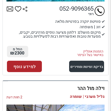
052-9096365
רוני
סוויטת יוקרה בפרטיות מלאה
זוג | משפחה
מיקום מושלם: דלתון מציעה נופים מרהיבים, יקבים,
מסעדות טובות ואפשרויות רבות לפעילויות בטבע.
החל מ
הזמנות אונליין
₪2300
באישור בעל הצימר
למידע נוסף
בדיקת זמינות ומחירים
למתחם זה
וילה מול ההר
בדיקת זמינות ומחירים
גליל מערבי | שומרה
2 חוות דעת