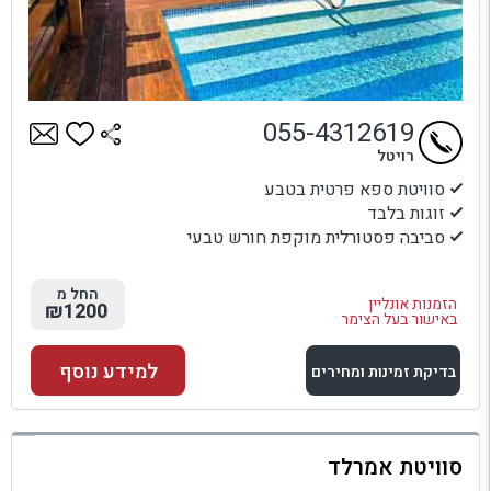
055-4312619
רויטל
סוויטת ספא פרטית בטבע
זוגות בלבד
סביבה פסטורלית מוקפת חורש טבעי
החל מ
הזמנות אונליין
₪1200
באישור בעל הצימר
למידע נוסף
בדיקת זמינות ומחירים
למתחם זה
סוויטת אמרלד
בדיקת זמינות ומחירים