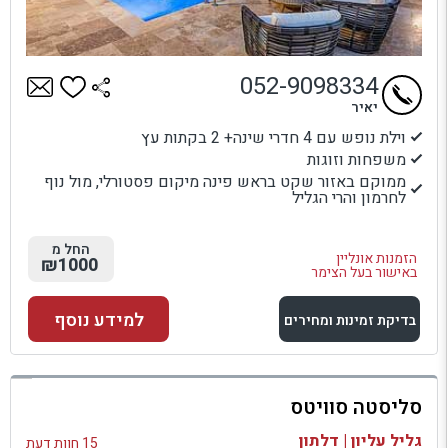
052-9098334
יאיר
וילת נופש עם 4 חדרי שינה+ 2 בקתות עץ
משפחות וזוגות
ממוקם באזור שקט בראש פינה מיקום פסטורלי, מול נוף
לחרמון והרי הגליל
החל מ
הזמנות אונליין
₪1000
באישור בעל הצימר
למידע נוסף
בדיקת זמינות ומחירים
למתחם זה
סליסטה סוויטס
בדיקת זמינות ומחירים
גליל עליון | דלתון
15 חוות דעת