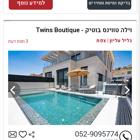
למידע נוסף
בדיקת זמינות ומחירים
למתחם זה
וילה טווינס בוטיק - Twins Boutique
בדיקת זמינות ומחירים
גליל עליון | צפת
3 חוות דעת
052-9095774