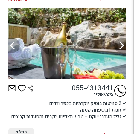
אחרים, ולא רק בין כתלי החדר אלא גם בשהייה בחוץ. קונספט של
צימר עם בריכה פרטית, מתאים גם לקבוצת חברים החוגגים אירועים
כאלה ואחרים, או סתם מפגש קבוצתי בסופי שבוע או בימי חול.
אז כבר הבנו: צימר עם בריכה פרטית זה פינוק ששווה לבדוק וגם
להזמין. התקשרו עכשיו למרכז בורדו והזמינו לכם חופשה מושלמת!
055-4313441
בינת/אופיר
2 סוויטות בוטיק יוקרתיות בכפר ורדים
זוגות | משפחה קטנה
גליל מערבי שקט – טבע, תצפיות, יקבים ומסעדות קרובים
החל מ