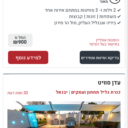
מאור
2 וילות ו- 3 סוויטות במתחם אירוח אחד
משפחות | זוגות | קבוצות
ביריה שבגליל העליון, מול הר מירון
החל מ
הזמנות אונליין
₪900
באישור בעל הצימר
למידע נוסף
בדיקת זמינות ומחירים
למתחם זה
עדן סוויט
בדיקת זמינות ומחירים
כנרת גליל תחתון ועמקים | יבנאל
30 חוות דעת