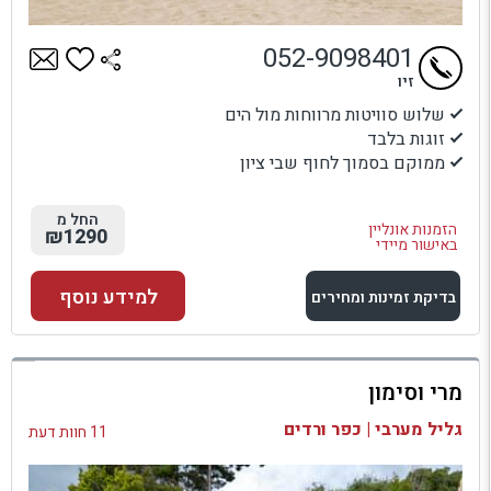
052-9098401
זיו
שלוש סוויטות מרווחות מול הים
זוגות בלבד
ממוקם בסמוך לחוף שבי ציון
החל מ
הזמנות אונליין
₪1290
באישור מיידי
למידע נוסף
בדיקת זמינות ומחירים
למתחם זה
מרי וסימון
בדיקת זמינות ומחירים
גליל מערבי | כפר ורדים
11 חוות דעת