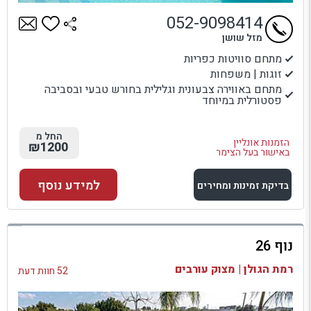
052-9098414
מזל שושן
מתחם סוויטות כפריות
זוגות | משפחות
מתחם באווירה צבעונית וגלילית בחורש טבעי ובסביבה
פסטורלית במיוחד
החל מ
הזמנות אונליין
₪1200
באישור בעל הצימר
למידע נוסף
בדיקת זמינות ומחירים
למתחם זה
נוף 26
בדיקת זמינות ומחירים
רמת הגולן | מצוק עורבים
52 חוות דעת