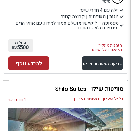
סיסי
וילה עם 4 חדרי שינה
זוגות | משפחות | קבוצה קטנה
ספסופה – לוקיישן מושלם סמוך למירון, עם אוויר הרים
ופרטיות מלאה במתחם.
החל מ
הזמנות אונליין
₪5500
באישור בעל הצימר
למידע נוסף
בדיקת זמינות ומחירים
למתחם זה
סוויטות שילו - Shilo Suites
בדיקת זמינות ומחירים
גליל עליון | משמר הירדן
1 חוות דעת