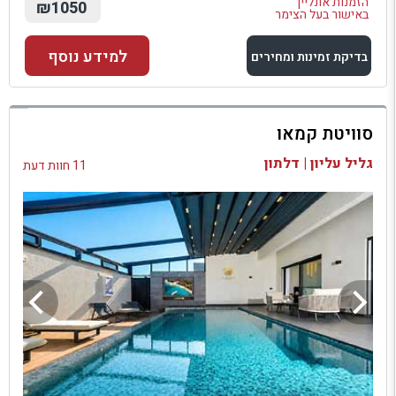
הזמנות אונליין
₪1050
באישור בעל הצימר
למידע נוסף
בדיקת זמינות ומחירים
למתחם זה
סוויטת קמאו
בדיקת זמינות ומחירים
גליל עליון | דלתון
11 חוות דעת