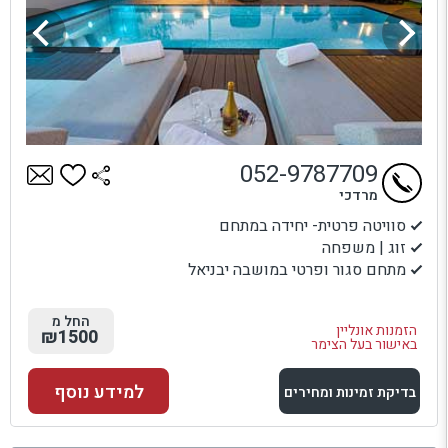
052-9787709
מרדכי
סוויטה פרטית- יחידה במתחם
זוג | משפחה
מתחם סגור ופרטי במושבה יבניאל
החל מ
הזמנות אונליין
₪1500
באישור בעל הצימר
למידע נוסף
בדיקת זמינות ומחירים
למתחם זה