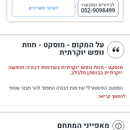
לבירורים התקשרו
לשינוי תאריכים
052-9098499
על המקום - מוסקט - חוות
נופש יוקרתית
מוסקט - חוות נופש יוקרתית בשדמות דבורה: חופשה
יוקרתית בבוסתן מלבלב.
המושב הפסטורלי שַׁדְמוֹת דְּבוֹרָה הסמוך להר תבור עטוף
בשלווה כפרית ומתחם האירוח היוקרתי מוסקט שבו
להמשך קריאה
מעניק הזדמנות לחוויית נופש מדהימה בגן ירוק וקסום
ובו ארבע סוויטות בוטיק, הנהנות כל אחת מפרטיות מלאה
ומוקפות בבוסתן עתיר צמחייה עשירה ומלבלבת. הוסיפו
מאפייני המתחם
על כך שירות מארחים למופת ואתם מוזמנים לאחת