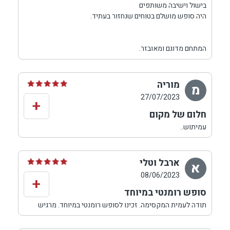
בישול וישיבה משותפים
היה סופש מושלם בטוחים שנחזור בעתיד.
המתחם מדוגם ומאובזר.
מוריה
מ
27/07/2023
+
חלום של מקום
עמיתוש..
יש לך חלום של מקום, שלו, פסטורלי, אווירה מדהימה.
נהננו מכל רגע קסום.
ממליצה באהבה.
ארבל וטלי
א
08/06/2023
+
סופש רומנטי במיוחד
תודה לעמית המקסימה. זכינו לסופש רומנטי במיוחד. מרגיש
אצלכם ניתוק מכל בלגאן החיים, זכינו לטעימה מגן עדן.❤