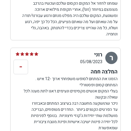
שמחנו לחזור אל המקום הקסום שלכם ועכשיו בהרכב
מצומצם במיוחד (זוג!), אחרי תקופת מילואים ארוכה
ומשוגעת, המקום שלכם היה מפלט מנחם ורגוע עבורנו! תודה
על מה שאתם ועל מה שאתם מציעים, הכל כל כך יפה, רגוע
ושלוו, כל מה שהיינו צריכים בכדי להתנתק. באהבה, גלי
ונחמיה.
רוני
ר
05/08/2023
-
המלצה חמה
הזמנו את המתחם לסופש משפחתי ארוך -12 איש .
המתחם קסום ופסטורלי
בעלי המקום אנשים מקסימים ונעימים.דאגו לתת מענה לכל
שאלה ובקשה
ניכר שהושקעה מחשבה רבה בעיצוב המתחם ובאבזורו
עד הפרטים הקטנים ביותר . החדרים מטופחים, הבריכה
מושלמת שתי יחידות ג'קוזי חיצוניות . בנוסף לפנימיות
לכל יחידה פינות ישיבה אישיות ופינת מטבח ציבורית
שמאפשרת