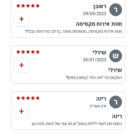
ראובן
ר
09/04/2023
+
חוות אירוח מקסימה
חוות אירוח מקסימה, מטופחת מאוד, בריכה מדהימה ובכלל
כל הסיבה נעימה.
תומר ועמית זוג נפלא שאירחו אותנו במקצועיות.
מומלץ מאוד
שירלי
ש
05/01/2023
+
שירלי
המקום הכי יפה והכי קסום בצפון!!
חייבת לחזור.
רינה
ר
אין תאריך
+
רינה
התארחנו לשני לילות בסופ"ש חג שני של פסח, ומהרגע
שיצרנו קשר עם עמית קיבלנו מענה מיידי ואדיב לכל שאלה