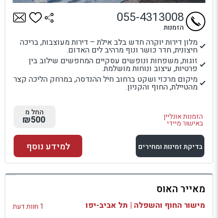
055-4313008
הזמנות
מלון דירות יוקרה חדש בלב אילת – דירות מעוצבות, בריכה
חיצונית, חדר כושר ונוף מרהיב לים האדום.
זוגות, משפחות ונופשים עסקיים המחפשים שילוב בין
פרטיות, עיצוב ונוחות מושלמת.
מיקום מרכזי ושקט ברחוב חיל ההנדסה, במרחק הליכה קצר
מהטיילת, החוף והקניון.
החל מ
הזמנות אונליין
₪500
באישור מיידי
למידע נוסף
בדיקת זמינות ומחירים
למתחם זה
מאייר האוס
בדיקת זמינות ומחירים
מישור החוף והשפלה | תל אביב-יפו
1 חוות דעת