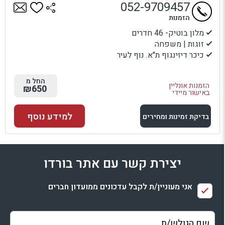
052-9709457
הזמנות
מלון בוטיק- 46 חדרים
זוגות | משפחה
כיכר דיזינגוף ת"א. נוף לעיר
החל מ
הזמנות אונליין
₪650
באישור מיידי
למידע נוסף
בדיקת זמינות ומחירים
למתחם זה
יצירת קשר עם אתר בורדו
בדיקת זמינות ומחירים
אני מעוניין/ת לקבל עדכונים ממועדון חברים