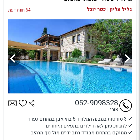
בדיקת זמינות ומחירים
תענוגות קולינריים:
גליל עליון | כפר יובל
64 חוות דעת
למלונות בוטיק רבים עם נוף יש מסעדות משלהם, לעתים קרובות
בידי שפים בעלי שם. מסעדות אלה מציעות חוויה קולינרית.
האורחים יכולים להתענג על מנות מענגות תוך שהם נהנים מנופים
פנורמיים.
052-9098328
אורי
3 סוויטות במבנה המלון ו-5 בתי אבן במתחם נפרד
לזוגות, ניתן לארח ילדים בתנאים מיוחדים
ממוקם במתחם מבודד רחב ידיים מול נוף מרהיב