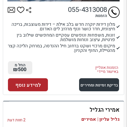
055-4313008
הזמנות
מלון דירות יוקרה חדש בלב אילת – דירות מעוצבות, בריכה
חיצונית, חדר כושר ונוף מרהיב לים האדום.
זוגות, משפחות ונופשים עסקיים המחפשים שילוב בין
פרטיות, עיצוב ונוחות מושלמת.
מיקום מרכזי ושקט ברחוב חיל ההנדסה, במרחק הליכה קצר
מהטיילת, החוף והקניון.
החל מ
הזמנות אונליין
₪500
באישור מיידי
למידע נוסף
בדיקת זמינות ומחירים
למתחם זה
אמירי הגליל
בדיקת זמינות ומחירים
גליל עליון | אמירים
2 חוות דעת