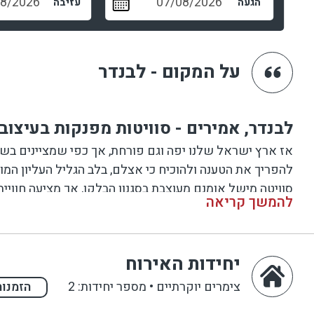
הגעה
עזיבה
מיקום ייחודי
על המקום - לבנדר
לבנדר, אמירים - סוויטות מפנקות בעיצוב 
אז ארץ ישראל שלנו יפה וגם פורחת, אך כפי שמציינים בש
להפריך את הטענה ולהוכיח כי אצלם, בלב הגליל העליון המורי
סוויטה מישל אומנם מעוצבת בסגנון הבלקן, אך מציעה חוויי
להמשך קריאה
סוויטת מישל
יחידות האירוח
הסוויטה מרווחת ומבודדת , כך שהיא מתאימה במידה זהה הן ל
צימרים יוקרתיים
•
מספר יחידות: 2
הזמנות
צילומי חתן כלה. מושלם לנופש ירח דבש.
שימו לב: אמירים הינו ישוב צמחוני, כך שתצטרכו לוותר על 