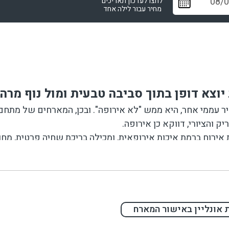
לחצו לעדכון תאריכים
מחיר עבור לילה אחד
יוצא דופן בתוך סביבה טבעית ומול נוף מרהי
יר עממי אחר, היא ממש "לא אירופה". ובכן, המארחים של מת
ק והציורי, דווקא כן אירופה.
ת אירוח ברמת איכות אירופאית, ומכילה בריכת שחיה פרטית, מחו
זוג רומנטי והן למשפחה. בנוסף, בשל המראה יוצא הדופן של הס
 אונליין באישור המארח
בר-בי-קיו ועל האש. במקום זאת, הזמינו לכם עיסוי זוגי והקדי