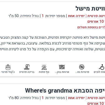
בן גם תנאי הפרטיות המוחלטת.
ויטת מישל
מתחת ל 25 מעלות.
יטה פרטית | יחידה אחת
| מספר יחידות:
1
| גודל היחידה: 50 מ"ר
.
10 אורחים
גלגלים.
לדים בתוספת תשלום
יטת מישל היא סוויטה יוקרתית ופרטית, השוכנת על קצה המצוק הטבעי
ים. המרפסת נתמכת בעמודים גבוהים, וכאשר עומדים עליה, מרגי
קיפה אל נוף פנורמי מרהיב לכנרת במלואה. עיצובה, בהשראת איי יוון,
נטיות, שלווה ואווירה ים־תיכונית, עם הקפדה על כל פרט ליצירת חוויית
ופעת צמחיה.
ודית.
מינו , הסוויטה בנויה עם רצפת פרקט מעוצבת בסגנון אקלקטי, עם
פנימה דרך חלונות ענק. המרחב הנושם, במראה הרמוני ומאוזן, 
ויטה מיועדת בראש ובראשונה לאירוח זוגי רומנטי, וכוללת בריכת שחיי
ות לנכים
פרטיות מוחלטת
ארוחת בוקר כלולה
נוף פתוח
בריכה פרטית
ג'קוזי פנימי
(בקוטר של 6 מ'), ג'קוזי גדול, מטבחון מאובזר, פינת אוכל ומרפסת ישיבה
הסוויטה מכילה פינת א
יכה משתרע דק עץ רחב ומרשים, המזמין לרגעים של רוגע מול הנוף הפ
ם.
ה הסבתא Where's grandma
 הסוויטה נמצא חדר זוגי פרטי ונפרד לחלוטין, הכולל כניסה עצמאית,
למשפחות מול הכנרת
רותים פרטיים. פתרון זה מאפשר אירוח נוח של שני זוגות תוך שמירה ע
יטה פרטית | יחידה אחת
| מספר יחידות:
1
| גודל היחידה: 80 מ"ר
ה, או לחלופין אירוח של עד חמישה ילדים בחדר הנוסף.
10 אורחים
בנדר באמירים. הסוויטה ממוקמת באזור אחר במושב, במרחק מס