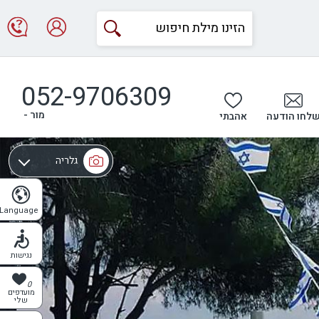
052-9706309
מור -
לחו הודעה
אהבתי
גלריה
מפה
Language
נגישות
0
מועדפים
שלי