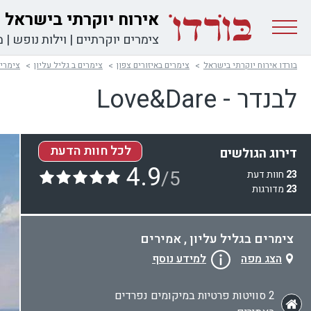
אירוח יוקרתי בישראל
צימרים יוקרתיים
|
וילות נופש
|
מ
בורדו אירוח יוקרתי בישראל
צימרים באיזורים צפון
צימרים ב גליל עליון
צימרים
לבנדר - Love&Dare
לכל חוות הדעת
דירוג הגולשים
4.9
/5
23
חוות דעת
23
מדורגות
צימרים בגליל עליון , אמירים
הצג מפה
למידע נוסף
2 סוויטות פרטיות במיקומים נפרדים