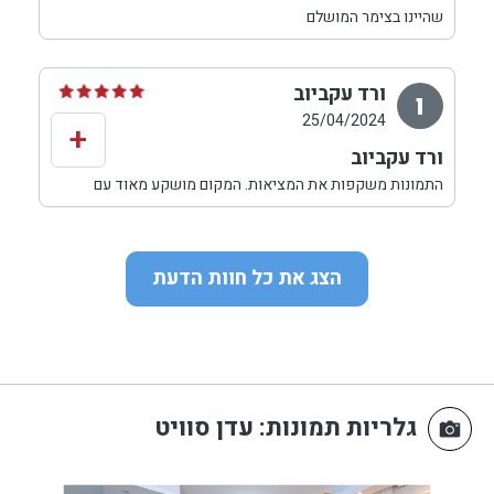
למרדכי הבעלים על האירוח הנפלא והדאגה לכל הצרכים שלנו,
שהיינו בצימר המושלם
בטוח שאחזור לשם ואמליץ בחום ובאהבה
חמישי שישי שבת
ונהננו מכל רגע!
מהבריכה המושקעת!
ורד עקביוב
ו
מהחצר המטופחת!
25/04/2024
+
משפע הספרים לילדים
ורד עקביוב
הצימר מאובזר עד לפרטים הקטנים!!
מהשרות המלא! של יצחק שעזר בכול פניה ובקשה!
התמונות משקפות את המציאות. המקום מושקע מאוד עם
תודה רבה
חשיבה על כל דבר ודבר. רמה גבוהה באמת. לא היה חסר דבר,
נהנו מאד!!!!
יצחק מארח בחסד ועם שפע ורוחב לב.
תודה על חופשה מושלמת.
הצג את כל חוות הדעת
גלריות תמונות
: עדן סוויט