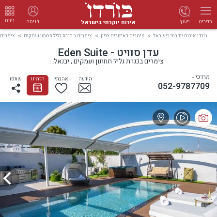
ניווט
אירוח יוקרתי בישראל
ייעוץ
כניסה
תפריט
בורדו אירוח יוקרתי בישראל
צימרים באיזורים צפון
צימרים ב כנרת גליל תחתון ועמקים
צימרים 
עדן סוויט - Eden Suite
צימרים בכנרת גליל תחתון ועמקים , יבנאל
מרדכי -
הודעה
אהבתי
הזמינו
שתפו
052-9787709