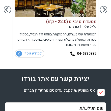
מסעדת טיבי'ס (22.0 - ק'מ)
מושבוצ (2
גליל עליון | כורזים
רמת ה
המסעדת שף בשרים, הממוקמת בחוות ורד הגליל, בסמוך
בר מס
קר
לכנרת, הפועלת בהובלת השף חיים טיבי. במסעדה - תפריט
הגולן,
כפרי משפחתי משובח.
במסעד
המשלב
למידע נוסף
-5095
04-6330885
הגלם ה
יצירת קשר עם אתר בורדו
אני מעוניין/ת לקבל עדכונים ממועדון חברים