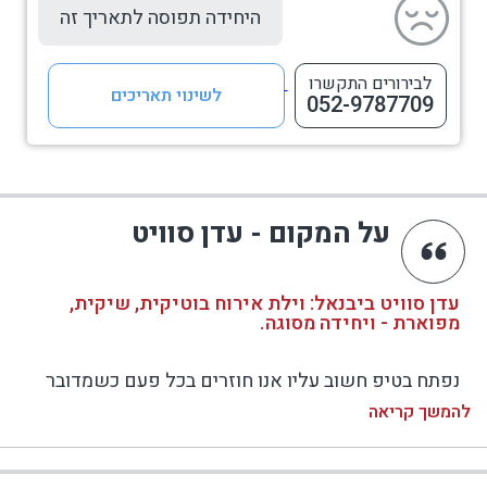
היחידה תפוסה לתאריך זה
לבירורים התקשרו
לשינוי תאריכים
052-9787709
על המקום - עדן סוויט
עדן סוויט ביבנאל: וילת אירוח בוטיקית, שיקית,
מפוארת - ויחידה מסוגה.
נפתח בטיפ חשוב עליו אנו חוזרים בכל פעם כשמדובר
בסוויטה יחידה במתחם: בדקו לרגע את התאריכים כי
להמשך קריאה
היומן מתמלא בצ'יק ושובו לסקירה לאחר מכן - אנו
מבטיחים שמדהים שם ואפילו מעל ומעבר לציפיות,