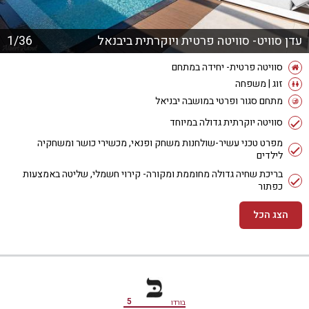
עדן סוויט- סוויטה פרטית ויוקרתית ביבנאל
1/36
סוויטה פרטית- יחידה במתחם
זוג | משפחה
מתחם סגור ופרטי במושבה יבניאל
סוויטה יוקרתית גדולה במיוחד
מפרט טכני עשיר-שולחנות משחק ופנאי, מכשירי כושר ומשחקיה
לילדים
בריכת שחיה גדולה מחוממת ומקורה- קירוי חשמלי, שליטה באמצעות
כפתור
הצג הכל
מידע נוסף
5
בורדו