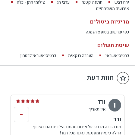
ירח דבש
חתונה
קטנה
ערבי חג
צילומי חתן - כלה
אירועים משפחתיים
מדיניות ביטולים
כפי שרשום בטופס הזמנה
שיטת תשלום
כרטיס אשראי
העברה בנקאית
כרטיס אשראי לבטחון
חוות דעת
ורד
ו
אין תאריך
-
ורד
תודה רבה מרדכי על אירוח מהמם. הילדים נהנו בטירוף.
הוילה כיפית ומפנקת. נהננו מכל רגע !