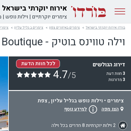
אירוח יוקרתי בישראל
צימרים יוקרתיים
|
וילות נופש
|
מ
בורדו אירוח יוקרתי בישראל
צימרים באיזורים צפון
צימרים ב גליל עליון
צימרי
וילה טווינס בוטיק - Twins Boutique
לכל חוות הדעת
דירוג הגולשים
4.7
/5
3
חוות דעת
3
מדורגות
צימרים • וילות נופש בגליל עליון , צפת
הצג מפה
למידע נוסף
2 וילות יוקרתיות 8 חדרים בכל וילה