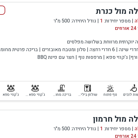
לה מול כנרת
ה
| מספר יחידות:
1
| גודל היחידה: 500 מ"ר
24 אורחים
ה יוקרתית מרווחת בשלושה מפלסים
8 חדרי שינה | 6 חדרי רחצה | סלון ומטבח מאובזרים | בריכה פרטית מח
רף| ג’קוזי ספא | מרפסות נוף | חצר עם פינת BBQ
ה מעוצבת בקו מודרני, מתאימה למשפחות גדולות או קבוצות – עם נוף 
רת ורמת הגולן.
ות לנכים
נוף פתוח
שולחן ביליארד
בריכה מחוממת ומקורה
ג'קוזי ספא פרטי
ג'קוזי ספא
לה מול חרמון
ה
| מספר יחידות:
1
| גודל היחידה: 500 מ"ר
24 אורחים