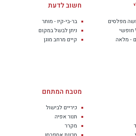
חשוב לדעת
יות מלאה.
ושה מפלסים
בר-בי-קיו - מותר
ניתן לבשל במקום
 והאירוח קפדני, כשהכל יוצר חווית בוטיק שלמה. מושלם לחופש
 - מלאה
קיים מרחב מוגן
יות היפות בארץ.
מטבח המתחם
כיריים לבישול
תנור אפיה
מקרר
מכונת אספרסו