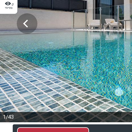
0
צפיתי
1/43