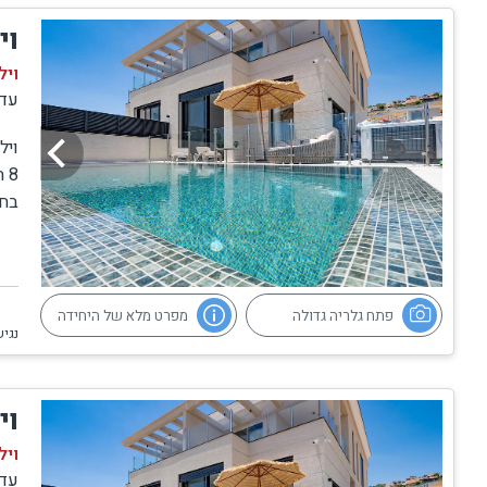
וי
6 חדרי רחצה + 2 שירותי אורחים
ויל
בריכת שחייה פרטית + ג'קוזי ספא עם נוף
עד
ויל
מטבח מקצועי מאובזר וסלון מרכזי גדול
בחו
סלון פנאי נפרד עם טלוויזיה 80 אינץ’
ויל
לכנ
שולחן ביליארד, שולחן כדורגל שולחני
פתח גלריה גדולה
מפרט מלא של היחידה
מרפסות פרטיות עם נוף עוצר נשימה
נגיש
פינת BBQ על גז וריהוט גן יוקרתי
וי
ובשכירת שתי הווילות – אולם אירועים עם שולחן ל-40 סועדים
ויל
עד