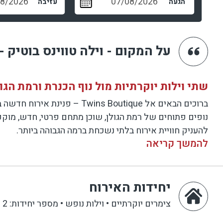
הגעה
עזיבה
על המקום - וילה טווינס בוטיק - wins Boutique
שתי וילות יוקרתיות מול נוף הכנרת ורמת הגול
ברוכים הבאים אל s Boutique
נופים פתוחים של רמת הגולן, שוכן מתחם פרטי, חדש, מוקפד
להעניק חוויית אירוח בלתי נשכחת ברמה הגבוהה ביותר.
להמשך קריאה
Twins Boutique – טווינס בוטיק כולל שתי ויל
לחוויה משולבת – עם 16 חדרי שינה, אולם אירועים פרטי ונוף שילווה אתכם בכל מבט.
יחידות האירוח
מה כוללת כל וילה?
צימרים יוקרתיים • וילות נופש
•
מספר יחידות: 2
8 חדרי שינה מרווחים ומעוצבים