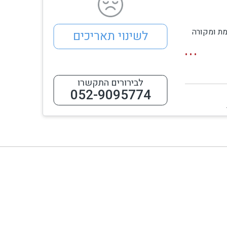
וממת ומקורה
לשינוי תאריכים
פנורמי
לבירורים התקשרו
052-9095774
WIF
יוחד. גישה ישירה לאולם אירועים פרטי למפגשים