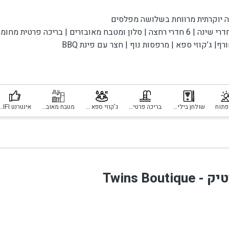
ה יוקרתית מרווחת בשלושה מפלסים
8 חדרי שינה | 6 חדרי רחצה | סלון ומטבח מאובזרים | בריכה פרטית מח
ן.
רף| ג’קוזי ספא | מרפסות נוף | חצר עם פינת BBQ
ה מעוצבת בקו מודרני, מתאימה למשפחות גדולות או קבוצות – עם נוף 
רת ורמת הגולן.
פתוח
שולחן ביליארד
בריכה פרטית מחוממת ומקורה
ג'קוזי ספא פרטי
מטבח מאובזר
אינטרנט I
אי, מטבח נוסף, מקרר נוסף, שולחנות משחק וטלוויזיה גדולה במ
Twins Bout