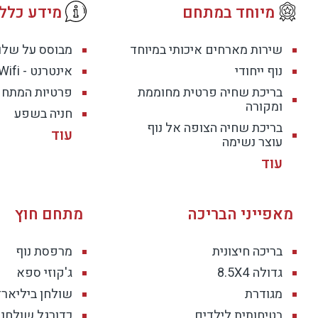
טלוויזיות חכמות, תאורה מוקפדת, ריהוט איכותי
מיוחד במתחם
מידע כללי
חוויית אירוח ברמה של סוויטה במלון חמישה כוכבים – בפרט
שירות מארחים איכותי במיוחד
מבוסס על של
נוף ייחודי
אינטרנט - Wifi חופשי
טווינס בוטיק- הוא המקום בו הנוף מרגש, המרחבים מעוצבים
בריכת שחיה פרטית מחוממת
פרטיות המתחם
ולכל מי שמבקש לשלב סטייל, שלווה ומרחב מול אחת התצפ
ומקורה
חניה בשפע
בריכת שחיה הצופה אל נוף
עוצר נשימה
מאפייני הבריכה
מתחם חוץ
בריכה חיצונית
מרפסת נוף
גדולה
8.5X4
ג'קוזי ספא
מגודרת
שולחן ביליארד
בטיחותית לילדים
כדורגל שולחני