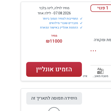
1 פנוי
מחיר לוילה, לינה בלבד
07.08.2026
-
לילה אחד
התחייבות למחיר הנמוך ביותר
מכבדים שוברי מילואים
הזמנות אונליין באישור המארח
מחיר
וממת ומקורה
₪11000
פנורמי
הזמינו אונליין
מטבח מאובזר
אינטרנט WIFI
היחידה תפוסה לתאריך זה