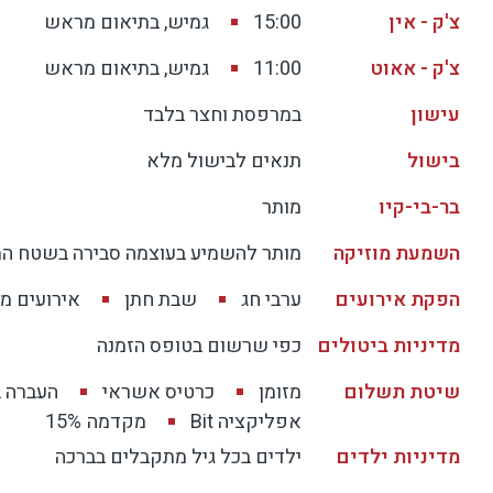
צ'ק - אין
15:00
גמיש, בתיאום מראש
צ'ק - אאוט
11:00
גמיש, בתיאום מראש
עישון
במרפסת וחצר בלבד
בישול
תנאים לבישול מלא
בר-בי-קיו
מותר
השמעת מוזיקה
מותר להשמיע בעוצמה סבירה בשטח ה
הפקת אירועים
ערבי חג
שבת חתן
אירועים מ
מדיניות ביטולים
כפי שרשום בטופס הזמנה
שיטת תשלום
מזומן
כרטיס אשראי
העברה 
אפליקציה Bit
מקדמה
15%
מדיניות ילדים
ילדים בכל גיל מתקבלים בברכה