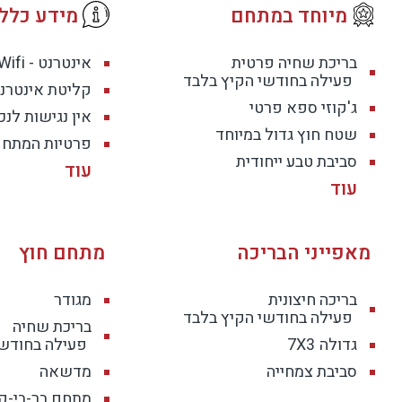
מיוחד במתחם
מידע כללי
בריכת שחיה פרטית
אינטרנט - Wifi חופשי
פעילה בחודשי הקיץ בלבד
קליטת אינטרנט
ג'קוזי ספא פרטי
אין נגישות לנכ
שטח חוץ גדול במיוחד
פרטיות המתחם
סביבת טבע ייחודית
מאפייני הבריכה
מתחם חוץ
בריכה חיצונית
מגודר
פעילה בחודשי הקיץ בלבד
בריכת שחיה
גדולה
7X3
פעילה בחודשי
סביבת צמחייה
מדשאה
מתחם בר-בי-קי