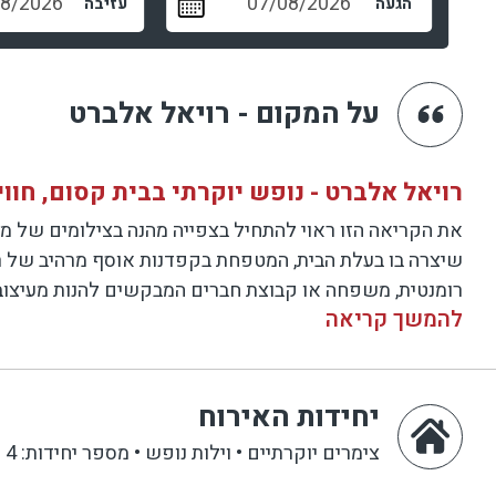
הגעה
עזיבה
על המקום - רויאל אלברט
רויאל אלברט - נופש יוקרתי בבית קסום, חווי
את הקריאה הזו ראוי להתחיל בצפייה מהנה בצילומים של מת
שיצרה בו בעלת הבית, המטפחת בקפדנות אוסף מרהיב של רי
רומנטית, משפחה או קבוצת חברים המבקשים להנות מעיצוב עו
להמשך קריאה
משמעות עמוקה למושג "נופש יוקרתי".
מתחם פרטי בגן מטופח המוקף עצים, ערוגות פ
יחידות האירוח
השקט של מושב גורן הופך שקט יותר כאשר אנו נכנסים אל ה
שבליבה מצויה בריכת השחייה כיף להנות משמש הבוקר, צפי
צימרים יוקרתיים • וילות נופש
•
מספר יחידות: 4
העשיר המוצע במתחם מאפשרים לייצר כאן ארוחות מושלמו