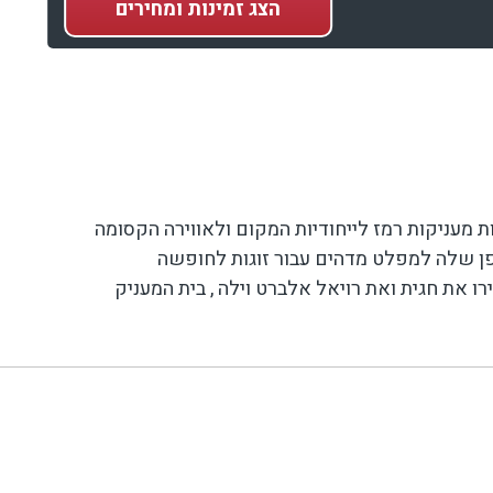
הצג
זמינות ומחירים
 מעניקות רמז לייחודיות המקום ולאווירה הקסומה
פן שלה למפלט מדהים עבור זוגות לחופשה
 את חגית ואת רויאל אלברט וילה , בית המעניק
וגדושה המעניקה לגינה אינטימיות ושלווה. בגינה
ר-בי-קיו נהדרת, אשר יחד עם המפרט הטכני