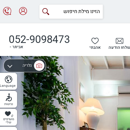
052-9098473
אביתר -
לחו הודעה
אהבתי
גלריה
מפה
Language
נגישות
0
מועדפים
שלי