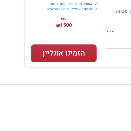
שף ואירועים מיוחדים בצימר או על סביבת הטבע
התחייבות למחיר הנמוך ביותר
הזמנות אונליין באישור המארח
, מכונת
מחיר
₪1500
הזמינו אונליין