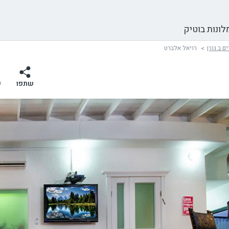
לונות בוטיק
ם ב גורן
רויאל אלברט
שתפו
ש