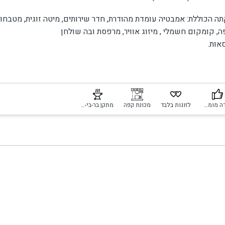
ערבי, וטרם דיברנו על הכיבוד או האופציות לארוחות ולארוחת 
 סביב.
ה הכוללת: אמבטיה עומדת מהודרת, חדר שירותים, מיטה זוגית, מטבחון
, קומקום חשמלי , מיזוג אוויר, מרפסת ובה שולחן
אות.
יחידה מומלצת
לזוגות בלבד
מכונת קפה
מתקן בר-בי-קיו