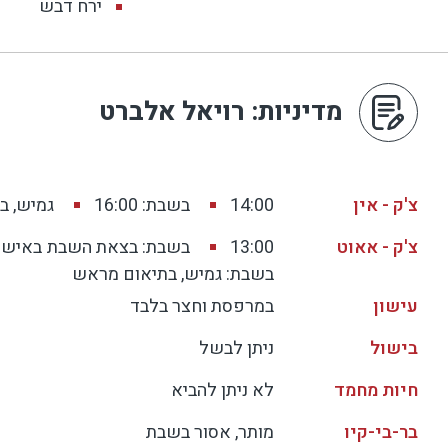
ירח דבש
מדיניות
: רויאל אלברט
צ'ק - אין
14:00
בשבת: 16:00
גמיש, ב
צ'ק - אאוט
13:00
בשבת: בצאת השבת
באישו
בשבת: גמיש, בתיאום מראש
עישון
במרפסת וחצר בלבד
בישול
ניתן לבשל
חיות מחמד
לא ניתן להביא
בר-בי-קיו
מותר, אסור בשבת