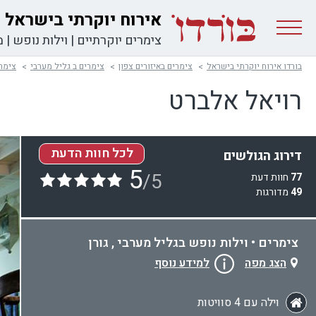
אירוח יוקרתי בישראל
צימרים יוקרתיים
|
וילות נופש
|
מ
בורדו אירוח יוקרתי בישראל
צימרים באיזורים צפון
צימרים ב גליל מערבי
צימרי
רויאל אלברט
לכל חוות הדעת
דירוג הגולשים
5
/5
77
חוות דעת
49
מדורגות
צימרים • וילות נופש בגליל מערבי , גורן
הצג מפה
למידע נוסף
וילה עם 4 סוויטות