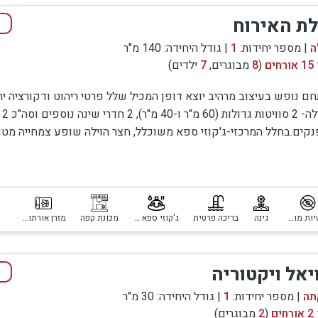
ע מענה אקסקלוסיבי לשאלה
לת האירוח
ר ועוצר נשימה. העיניים נהנות לשוטט על הריהוט הייחודי למקו
ה
| מספר יחידות:
1
| גודל היחידה: 140 מ"ר
15 אורחים
(
8
מבוגרים,
7
ילדים)
 ביותר ואטרקטיבי. במרכזו של הבית נמצא ג'קוזי ספא ענק (שמונ
 טיול בין האטרקציות שבתוכו. החל מהרצפה הייחודית, דרך קי
ם נופש בעיצוב מרהיב יוצא דופן המכיל שלל פרטי ריהוט ודקורציה יחו
ת אצירה כשרונית. אנו משוטטים בסוויטה ופוגשים עוד ועוד שכי
בויל
סקרנים והאווירה יוצאת דופן.
קים.בחלל המרכזי-ג'קוזי ספא משוכלל, חצר הוילה שופע צמחייה מטו
כת קיץ ושלל פינות ישיבה קסומות.
 אספנות לשימושנו
קעה, טעם טוב ושירות מעומק הלב מהווה את הרקע לחופשה ה
יחודית ועושה זאת ברמה גבוהה במיוחד. המצעים הנעימים, רמת הת
פרטיות מוחלטת
גינה
בריכה פרטית
ג'קוזי ספא פרטי
מכונת קפה
מזרן אורתופדי
יטה ומחוצה לה, החללים הגדולים וחדרי השינה המרווחים, חדרי 
 חברים.
יאל ויקטוריה
 אוהב מעומק הלב.
תה
| מספר יחידות:
1
| גודל היחידה: 30 מ"ר
ת הקשוב והנדיב של חגית, האורחות והאורחים יוצאים מכאן בריח
2 אורחים
(
2
מבוגרים)