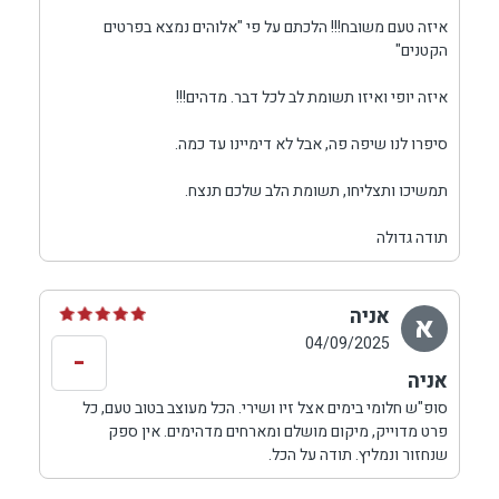
איזה טעם משובח!!! הלכתם על פי "אלוהים נמצא בפרטים
הקטנים"
איזה יופי ואיזו תשומת לב לכל דבר. מדהים!!!
סיפרו לנו שיפה פה, אבל לא דימיינו עד כמה.
תמשיכו ותצליחו, תשומת הלב שלכם תנצח.
תודה גדולה
אניה
א
04/09/2025
-
אניה
סופ"ש חלומי בימים אצל זיו ושירי. הכל מעוצב בטוב טעם, כל
פרט מדוייק, מיקום מושלם ומארחים מדהימים. אין ספק
שנחזור ונמליץ. תודה על הכל.