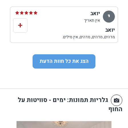
מושלם מכל הבחינות. אין ספק שעשינו בחירה מוצלחת
ושנמליץ, למרות שהתמונות והסטורי שעשינו מכאן כבר עשו
יואב
י
את העבודה.
אין תאריך
+
יואב
מדהים, מדהים, מדהים, אין מילים.
אירוח מפנק, מקשיב וכיפי.
הצג את כל חוות הדעת
גלריות תמונות
: ימים - סוויטות על
החוף