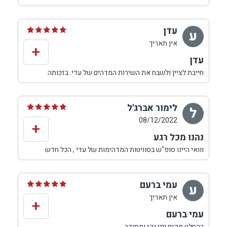
עדן
ע
אין תאריך
+
עדן
חייבת לציין ולשבח את השירות המדהים של עדי. בזכותה
החופשה שלנו הפכה לנעימה וחסרת דאגות. נהננו מהכל
ובעיקר מהבריכה הכייפית והשקיעות המהממות.
לימור אברג'ל
ל
08/12/2022
+
נהנו מכל רגע
ווואי היינו סופ"ש בסוויטות המדהימות של עדי , הכל חדש
ונקי כל כך נהנינו
תודה על הכל
עמי ברעם
ע
אין תאריך
+
עמי ברעם
בהחלט מקום יפי נקי ומסודר .