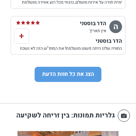
ימית תודה על אירוח מושלם, נהנתי מכל רגע אווירה מושלמת
,שירות חם ואדיב ,נתראה שוב בקרוב.
הדר בוסטני
ה
אין תאריך
+
הדר בוסטני
החוויה שלנו היתה פשוט מושלמת! את הסופ"ש הזה לא נשכח
המון זמן! קיבלו את פנינו בכל-כך נחמדות!
אנחנו זוג עם שני ילדים בני 7 ו-4. לקחנו את הוילה הגדולה
הצג את כל חוות הדעת
ביחד עם עוד 2 זוגות חברים, שגם להם ילדים בערך באותם
הגילאים, לשישי-שבת ונהנינו מכל שניה. הילדים השתוללו
בבריכה - מה שהעסיק אותם רוב שעות היום זה הבריכה
והמשחקים בה. בנוסף, האווירה במקום מעולה, החדרים גדולים
ומרווחים (יש חדר ילדים מושלם עם מיטות קומותיים - מה
שאפשר לכל הילדים לישון יחד באותו חדר), המיטות בחדרים
נוחות שפשוט לא רוצים להפסיק לישון, הסלון נוח ויש מסך
גלריות תמונות
: בין זריחה לשקיעה
מחובר ללוויין , כך שאפשר להעסיק את הילדים גם עם
טלויזיה. אנחנו התארגנו על פופקורן וסרט לכל המשפחה,
והג'קוזי הגדול שלא רצינו לצאת ממנו.