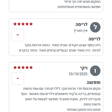
המקום ממש יפה נקי וכיפי
חופשה משפחתית מושלמתתת
לריסה
ל
אין תאריך
-
לריסה
הינו בסוף שבוע הקודם. נענינו מאוד. הזמנו ארוחת בוקר
לצימר. היה מאוד טעים. הבעלים נעימים מאוד. נחזור בהקדם
ויקי
ו
10/10/2025
-
חופשה
מקום מהמם! חדר מרווח ונקי, לילדים חדר עם שתי מיטות
קומותיים, בריכה וג'קוזי מחוממים וילדים עפו מאושר. הנוף
מהבריכה לירוק. מטבח מאובזר ואפשר לעשות על האש.
מיטות נוחות.
ממש נהנו וכמובן שנחזור.