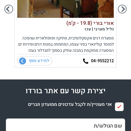
אורי בורי (19.8 - ק'מ)
אלומה (.6
גליל מערבי | עכו
גליל 
מסעדת דגים אקסקלוסיבית, וותיקה ופופולארית שהפכה
מסעדה
למוסד קולינארי בפני עצמו, המתמחה במנות דגים ופירות ים.
המסעד
המסעדה ממוקמת במבנה עתיק בסמוך למגדלור בעכו
ומזרח 
העתיקה.
למידע נוסף
4477
04-9552212
יצירת קשר עם אתר בורדו
אני מעוניין/ת לקבל עדכונים ממועדון חברים