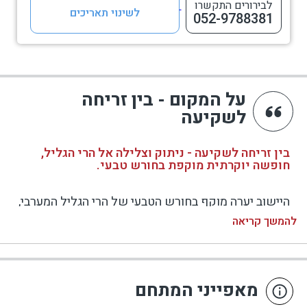
לבירורים התקשרו
לשינוי תאריכים
052-9788381
על המקום - בין זריחה
לשקיעה
בין זריחה לשקיעה - ניתוק וצלילה אל הרי הגליל,
חופשה יוקרתית מוקפת בחורש טבעי.
היישוב יערה מוקף בחורש הטבעי של הרי הגליל המערבי,
מבודד בשקט הפסטורלי ומשרה אווירה רגועה במיוחד.
להמשך קריאה
בתוכו, על צלע ההר של היישוב הקסום, שוכן מתחם
האירוח היוקרתי בין זריחה לשקיעה, הבנוי בהתאמה
מלאה לסביבה ומציע שמונה סוויטות עץ יפיפיות, בריכות
מאפייני המתחם
מחוממות במרפסות דק מקורות וקו ראשון לנוף מהפנט.