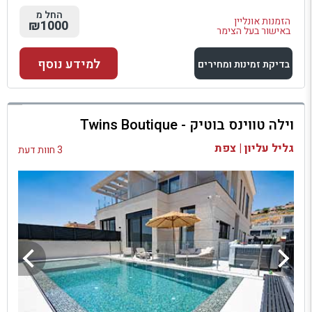
החל מ
הזמנות אונליין
₪1000
באישור בעל הצימר
למידע נוסף
בדיקת זמינות ומחירים
למתחם זה
וילה טווינס בוטיק - Twins Boutique
בדיקת זמינות ומחירים
גליל עליון | צפת
3 חוות דעת