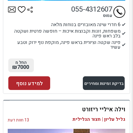
055-4312607
עמוס
6 חדרי שינה מאובזרים בנוחות מלאה
משפחות, זוגות וקבוצות איכות – חופשה פרטית ושקטה
בלב ראש פינה
פינה שקטה וציורית בראש פינה, מוקפת נוף ירוק וטבע
עשיר
החל מ
₪7000
למידע נוסף
בדיקת זמינות ומחירים
למתחם זה
וילה איליי ריזורט
בדיקת זמינות ומחירים
גליל עליון | חצור הגלילית
13 חוות דעת