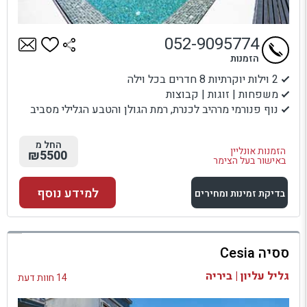
052-9095774
הזמנות
2 וילות יוקרתיות 8 חדרים בכל וילה
משפחות | זוגות | קבוצות
נוף פנורמי מרהיב לכנרת, רמת הגולן והטבע הגלילי מסביב
החל מ
הזמנות אונליין
₪5500
באישור בעל הצימר
למידע נוסף
בדיקת זמינות ומחירים
למתחם זה
ססיה Cesia
בדיקת זמינות ומחירים
גליל עליון | ביריה
14 חוות דעת