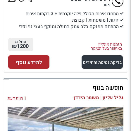
ניסו
מתחם אירוח הכולל וילה יוקרתית + 3 בקתות אירוח
זוגות | משפחות | קבוצת
המתחם ממוקם בלב עמק החולה ומוקף בעצי נוי ופרי
החל מ
הזמנות אונליין
₪1200
באישור בעל הצימר
למידע נוסף
בדיקת זמינות ומחירים
למתחם זה
חופשה בנוף
בדיקת זמינות ומחירים
גליל עליון | משמר הירדן
1 חוות דעת