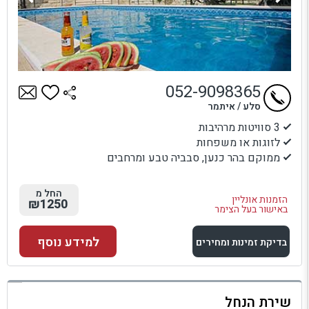
052-9098365
סלע / איתמר
3 סוויטות מרהיבות
לזוגות או משפחות
ממוקם בהר כנען, סבביה טבע ומרחבים
החל מ
הזמנות אונליין
₪1250
באישור בעל הצימר
למידע נוסף
בדיקת זמינות ומחירים
למתחם זה
שירת הנחל