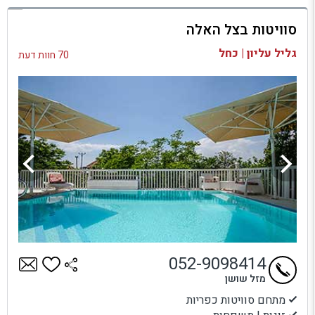
למתחם זה
סוויטות בצל האלה
בדיקת זמינות ומחירים
גליל עליון | כחל
70 חוות דעת
052-9098414
מזל שושן
מתחם סוויטות כפריות