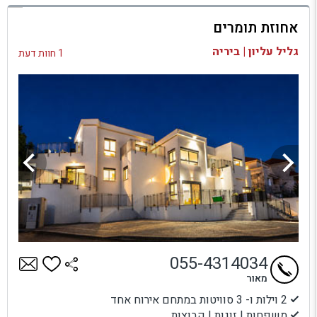
למתחם זה
אחוזת תומרים
בדיקת זמינות ומחירים
גליל עליון | ביריה
1 חוות דעת
055-4314034
מאור
2 וילות ו- 3 סוויטות במתחם אירוח אחד
משפחות | זוגות | קבוצות