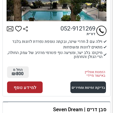
052-9121269
דורית
וילה עם 3 חדרי שינה, ובקתה נוספת נפרדת לזוגות בלבד
מתאים לזוגות ומשפחות
מיקום: בלב יער, ומציעה נוף פנורמי מרהיב של עמק החולה,
הרי הגולן והחרמון.
החל מ
הזמנות אונליין
₪800
באישור מיידי
למידע נוסף
בדיקת זמינות ומחירים
למתחם זה
סבן דרים | Seven Dream
בדיקת זמינות ומחירים