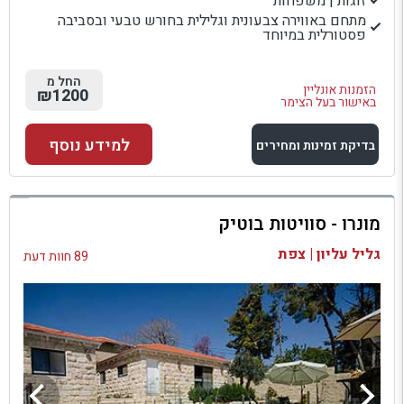
זוגות | משפחות
מתחם באווירה צבעונית וגלילית בחורש טבעי ובסביבה
פסטורלית במיוחד
החל מ
הזמנות אונליין
₪1200
באישור בעל הצימר
למידע נוסף
בדיקת זמינות ומחירים
למתחם זה
מונרו - סוויטות בוטיק
בדיקת זמינות ומחירים
גליל עליון | צפת
89 חוות דעת