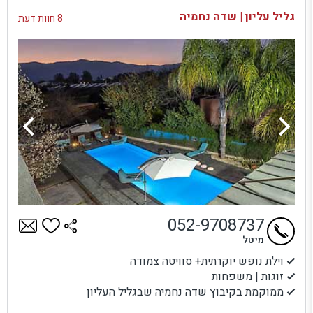
בדיקת זמינות ומחירים
גליל עליון | שדה נחמיה
8 חוות דעת
052-9708737
מיטל
וילת נופש יוקרתית+ סוויטה צמודה
זוגות | משפחות
ממוקמת בקיבוץ שדה נחמיה שבגליל העליון