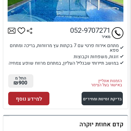
052-9707271
מאיר
מתחם אירוח פרטי עם 7 בקתות עץ מרווחות, בריכה ומתחם
ספא
זוגות, משפחות וקבוצות
במושב תיירותי שבגליל העליון, במתחם מרווח שופע צמחיה
החל מ
הזמנות אונליין
₪900
באישור בעל הצימר
למידע נוסף
בדיקת זמינות ומחירים
למתחם זה
קדם אחוזת יוקרה
בדיקת זמינות ומחירים