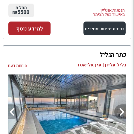
החל מ
הזמנות אונליין
₪5500
באישור בעל הצימר
למידע נוסף
בדיקת זמינות ומחירים
למתחם זה
כתר הגליל
בדיקת זמינות ומחירים
גליל עליון | עין אל-אסד
5 חוות דעת