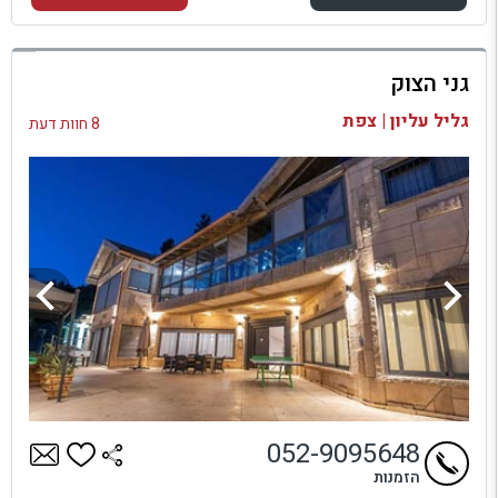
למתחם זה
גני הצוק
בדיקת זמינות ומחירים
גליל עליון | צפת
8 חוות דעת
052-9095648
הזמנות