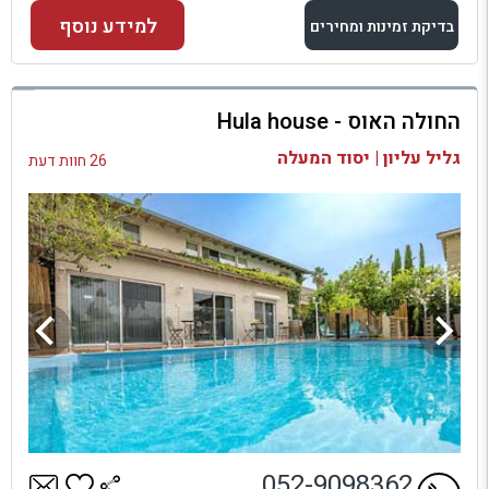
למידע נוסף
בדיקת זמינות ומחירים
למתחם זה
החולה האוס - Hula house
בדיקת זמינות ומחירים
גליל עליון | יסוד המעלה
26 חוות דעת
052-9098362