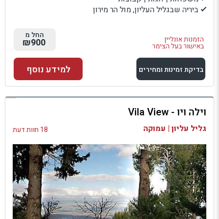
ביריה שבגליל העליון, מול הר מירון
החל מ
הזמנות אונליין
₪900
באישור בעל הצימר
למידע נוסף
בדיקת זמינות ומחירים
למתחם זה
וילה ויו - Vila View
בדיקת זמינות ומחירים
גליל עליון | עמוקה
18 חוות דעת