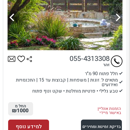
055-4313308
זהר
חלל פתוח 90 מ"ר
מתאים ל: זוגות | משפחות | קבוצות עד 15 | התכנסויות
ואירועים
טבע גלילי • פרטיות מוחלטת • שקט ונוף פתוח
החל מ
הזמנות אונליין
₪1000
באישור מיידי
למידע נוסף
בדיקת זמינות ומחירים