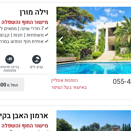
וילה מורן
מישור החוף והשפלה |
7 חדרי שינה | מתאים לעד 17 אורחים
משפחות | זוגות | קבוצ
אווירת חוף ונופש במרח
קרוב לים
בריכה פרטית
מחוממת
055-
הזמנות אונליין
00
החל מ
באישור בעל הצימר
ארמון האבן בקי
מישור החוף והשפלה |