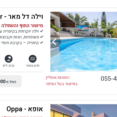
וילה דל מאר - Villa Del Mar
מישור החוף והשפלה |
וילה יוקרתית בקיסריה עם 8 חדרי ש
משפחות, זוגות וקבוצ
קיסריה — בקרבת חופי הי
חדש באתר
קרוב לים
055-
הזמנות אונליין
00
החל מ
באישור בעל הצימר
אופא - Oppa