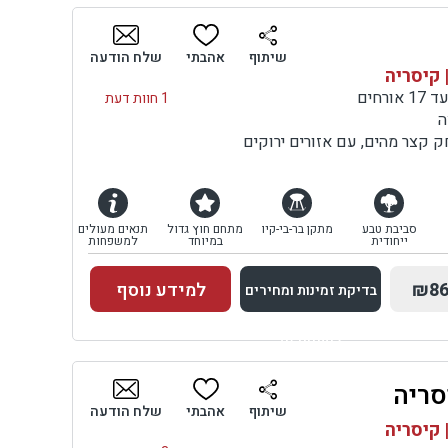
בדיקת זמינות ומחירים
שיתוף
אהבתי
שלח הודעה
 קיסריה
1 חוות דעת
ה
ק קצר מהים, עם אזורים ירוקים
סביבת טבע
מתקן בר-בי-קיו
מתחם חוץ גדול
תנאים מעולים
ייחודית
במיוחד
למשפחות
₪86
למידע נוסף
בדיקת זמינות ומחירים
למתחם זה
סריה
בדיקת זמינות ומחירים
שיתוף
אהבתי
שלח הודעה
 קיסריה