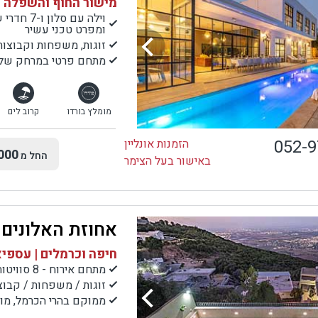
מישור החוף והשפלה |
ומפרט טכני עשיר
זוגות, משפחות וקבוצות
מתחם פרטי במרחק של 7 דק' נסיעה לחוף הים, מסעדות ,בתי קפה ועוד.
מומלץ בורדו
קרוב לים
052-
הזמנות אונליין
000
החל מ
באישור בעל הצימר
אחוזת האלונים
חיפה וכרמלים | עספי
מתחם אירוח - 8 סוויטות
זוגות / משפחות / קבוצ
ממוקם בהרי הכרמל, מול