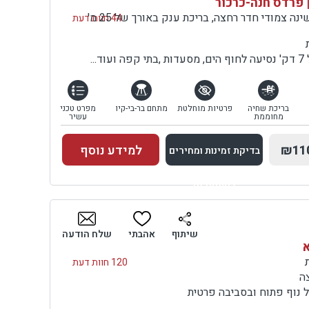
 פרדס חנה-כרכור
וילה עם סלון ו-7 חדרי שינה צמודי חדר רחצה, בריכת ענק באורך של 25 מ'
44 חוות דעת
..
בריכת שחיה
פרטיות מוחלטת
מתחם בר-בי-קיו
מפרט טכני
מחוממת
עשיר
₪11
למידע נוסף
בדיקת זמינות ומחירים
למתחם זה
בדיקת זמינות ומחירים
שיתוף
אהבתי
שלח הודעה
א
120 חוות דעת
ה
 נוף פתוח ובסביבה פרטית