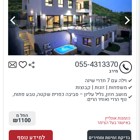
055-4313370
מירב
וילה עם 7 חדרי שינה
משפחות | זוגות | קבוצות
מושב חזון, גליל עליון – סביבה כפרית שקטה, טבע פתוח,
נוף הררי ואוויר הרים.
החל מ
הזמנות אונליין
₪1100
באישור בעל הצימר
למידע נוסף
בדיקת זמינות ומחירים