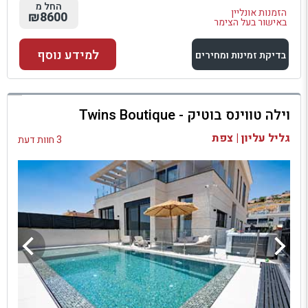
החל מ
הזמנות אונליין
₪8600
באישור בעל הצימר
למידע נוסף
בדיקת זמינות ומחירים
למתחם זה
וילה טווינס בוטיק - Twins Boutique
בדיקת זמינות ומחירים
גליל עליון | צפת
3 חוות דעת