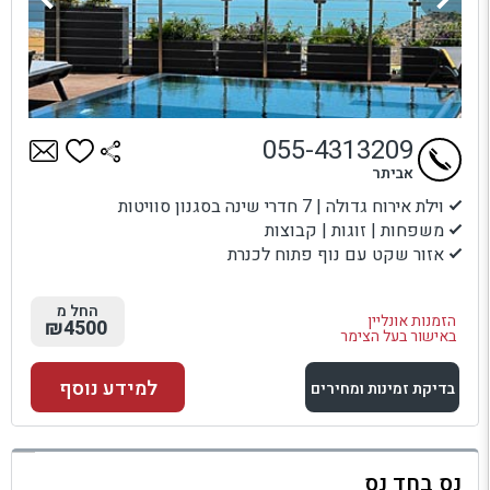
055-4313209
אביתר
וילת אירוח גדולה | 7 חדרי שינה בסגנון סוויטות
משפחות | זוגות | קבוצות
אזור שקט עם נוף פתוח לכנרת
החל מ
הזמנות אונליין
₪4500
באישור בעל הצימר
למידע נוסף
בדיקת זמינות ומחירים
למתחם זה
נס בחד נס