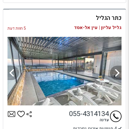
למתחם זה
כתר הגליל
בדיקת זמינות ומחירים
גליל עליון | עין אל-אסד
5 חוות דעת
055-4314134
עדנה
4 סוויטות אירוח נפרדות