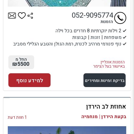
052-9095774
הזמנות
2 וילות יוקרתיות 8 חדרים בכל וילה
משפחות | זוגות | קבוצות
נוף פנורמי מרהיב לכנרת, רמת הגולן והטבע הגלילי מסביב
החל מ
הזמנות אונליין
₪5500
באישור בעל הצימר
למידע נוסף
בדיקת זמינות ומחירים
למתחם זה
אחוזת לב הירדן
בדיקת זמינות ומחירים
בקעת הירדן | מנחמיה
1 חוות דעת