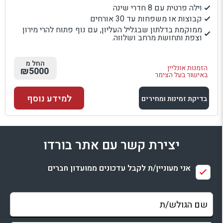
וילה פרטית עם 8 חדרי שינה
קבוצות או משפחות עד 30 אורחים
ממוקמת בדלתון שבגליל העליון, עם נוף פתוח להרי מירון
וצפת ותחושת מרחב ושלווה.
החל מ
הזמנות אונליין
₪5000
באישור בעל הצימר
למידע נוסף
בדיקת זמינות ומחירים
למתחם זה
יצירת קשר עם אתר בורדו
בדיקת זמינות ומחירים
אני מעוניין/ת לקבל עדכונים ממועדון חברים