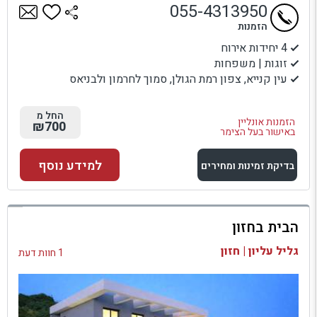
055-4313950
הזמנות
4 יחידות אירוח
זוגות | משפחות
עין קנייא, צפון רמת הגולן, סמוך לחרמון ולבניאס
החל מ
הזמנות אונליין
₪700
באישור בעל הצימר
למידע נוסף
בדיקת זמינות ומחירים
למתחם זה
הבית בחזון
בדיקת זמינות ומחירים
גליל עליון | חזון
1 חוות דעת