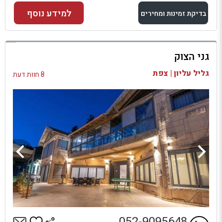
למידע נוסף
בדיקת זמינות ומחירים
למתחם זה
גני הצוק
בדיקת זמינות ומחירים
גליל עליון | צפת
8 חוות דעת
052-9095648