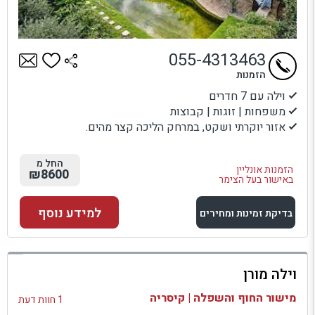
055-4313463
הזמנות
וילה עם 7 חדרים
משפחות | זוגות | קבוצות
אזור יוקרתי ושקט, במרחק הליכה קצר מהים.
החל מ
הזמנות אונליין
₪8600
באישור בעל הצימר
למידע נוסף
בדיקת זמינות ומחירים
למתחם זה
וילה מורן
בדיקת זמינות ומחירים
מישור החוף והשפלה | קיסריה
1 חוות דעת