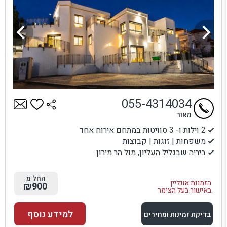
055-4314034
מאור
2 וילות ו- 3 סוויטות במתחם אירוח אחד
משפחות | זוגות | קבוצות
ביריה שבגליל העליון, מול הר מירון
החל מ
הזמנות אונליין
₪900
באישור בעל הצימר
למידע נוסף
בדיקת זמינות ומחירים