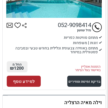
052-9098414
מזל שושן
מתחם סוויטות כפריות
זוגות | משפחות
מתחם באווירה צבעונית וגלילית בחורש טבעי ובסביבה
פסטורלית במיוחד
החל מ
הזמנות אונליין
₪1200
באישור בעל הצימר
למידע נוסף
בדיקת זמינות ומחירים
למתחם זה
וילה מאיה הרצליה
בדיקת זמינות ומחירים