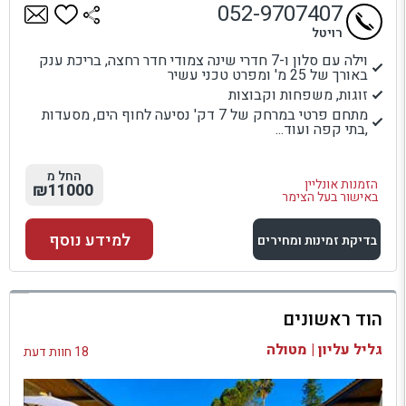
052-9707407
רויטל
וילה עם סלון ו-7 חדרי שינה צמודי חדר רחצה, בריכת ענק
באורך של 25 מ' ומפרט טכני עשיר
זוגות, משפחות וקבוצות
מתחם פרטי במרחק של 7 דק' נסיעה לחוף הים, מסעדות
,בתי קפה ועוד...
החל מ
הזמנות אונליין
₪11000
באישור בעל הצימר
למידע נוסף
בדיקת זמינות ומחירים
למתחם זה
הוד ראשונים
בדיקת זמינות ומחירים
גליל עליון | מטולה
18 חוות דעת