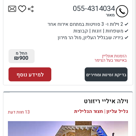
055-4314034
מאור
2 וילות ו- 3 סוויטות במתחם אירוח אחד
משפחות | זוגות | קבוצות
ביריה שבגליל העליון, מול הר מירון
החל מ
הזמנות אונליין
₪900
באישור בעל הצימר
למידע נוסף
בדיקת זמינות ומחירים
למתחם זה
וילה איליי ריזורט
בדיקת זמינות ומחירים
גליל עליון | חצור הגלילית
13 חוות דעת