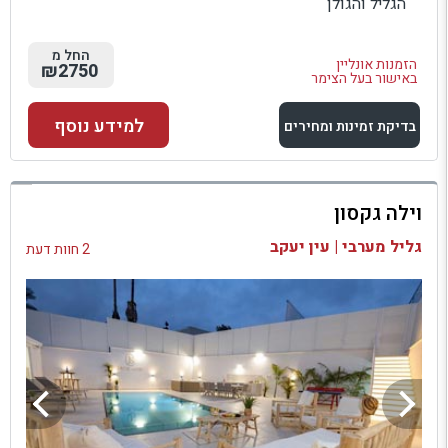
הגליל והגולן
החל מ
הזמנות אונליין
₪2750
באישור בעל הצימר
למידע נוסף
בדיקת זמינות ומחירים
למתחם זה
וילה גקסון
בדיקת זמינות ומחירים
גליל מערבי | עין יעקב
2 חוות דעת