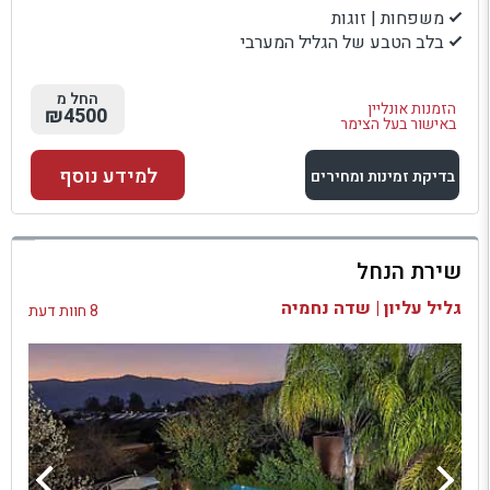
משפחות | זוגות
בלב הטבע של הגליל המערבי
החל מ
הזמנות אונליין
₪4500
באישור בעל הצימר
למידע נוסף
בדיקת זמינות ומחירים
למתחם זה
שירת הנחל
בדיקת זמינות ומחירים
גליל עליון | שדה נחמיה
8 חוות דעת