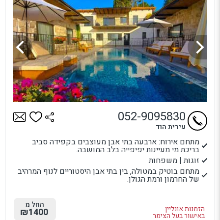
052-9095830
עירית הוד
מתחם אירוח: ארבעה בתי אבן מעוצבים בקפידה סביב
בריכת מי מעיינות יפיפייה בלב המושבה.
זוגות | משפחות
מתחם בוטיק במטולה, בין בתי אבן היסטוריים לנוף המרהיב
של החרמון ורמת הגולן.
החל מ
הזמנות אונליין
₪1400
באישור בעל הצימר