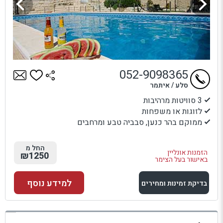
052-9098365
סלע / איתמר
3 סוויטות מרהיבות
לזוגות או משפחות
ממוקם בהר כנען, סבביה טבע ומרחבים
החל מ
הזמנות אונליין
₪1250
באישור בעל הצימר
למידע נוסף
בדיקת זמינות ומחירים
למתחם זה