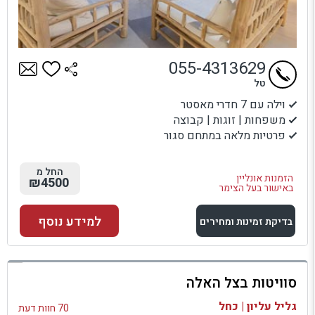
055-4313629
טל
וילה עם 7 חדרי מאסטר
משפחות | זוגות | קבוצה
פרטיות מלאה במתחם סגור
החל מ
הזמנות אונליין
₪4500
באישור בעל הצימר
למידע נוסף
בדיקת זמינות ומחירים
למתחם זה
סוויטות בצל האלה
בדיקת זמינות ומחירים
גליל עליון | כחל
70 חוות דעת