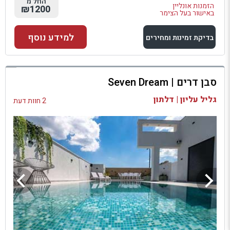
החל מ
הזמנות אונליין
₪1200
באישור בעל הצימר
למידע נוסף
בדיקת זמינות ומחירים
למתחם זה
סבן דרים | Seven Dream
בדיקת זמינות ומחירים
גליל עליון | דלתון
2 חוות דעת