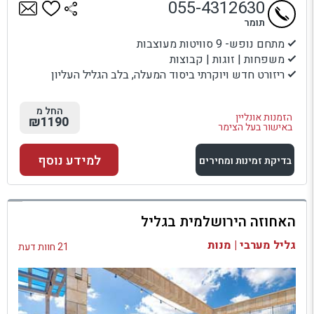
055-4312630
תומר
מתחם נופש- 9 סוויטות מעוצבות
משפחות | זוגות | קבוצות
ריזורט חדש ויוקרתי ביסוד המעלה, בלב הגליל העליון
החל מ
הזמנות אונליין
₪1190
באישור בעל הצימר
למידע נוסף
בדיקת זמינות ומחירים
למתחם זה
האחוזה הירושלמית בגליל
בדיקת זמינות ומחירים
גליל מערבי | מנות
21 חוות דעת