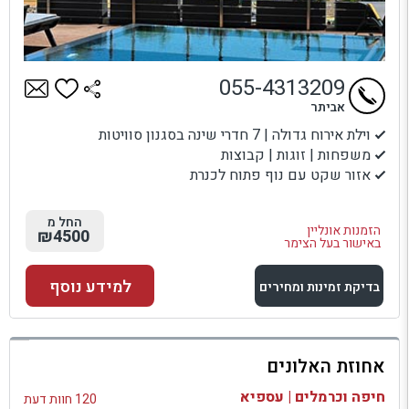
055-4313209
אביתר
וילת אירוח גדולה | 7 חדרי שינה בסגנון סוויטות
משפחות | זוגות | קבוצות
אזור שקט עם נוף פתוח לכנרת
החל מ
הזמנות אונליין
₪4500
באישור בעל הצימר
למידע נוסף
בדיקת זמינות ומחירים
למתחם זה
אחוזת האלונים
בדיקת זמינות ומחירים
חיפה וכרמלים | עספיא
120 חוות דעת