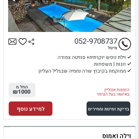
052-9708737
מיטל
וילת נופש יוקרתית+ סוויטה צמודה
זוגות | משפחות
ממוקמת בקיבוץ שדה נחמיה שבגליל העליון
החל מ
הזמנות אונליין
₪1000
באישור בעל הצימר
למידע נוסף
בדיקת זמינות ומחירים
למתחם זה
וילה ואמוס