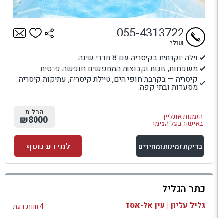
055-4313722
שולי
וילה יוקרתית בקיסריה עם 8 חדרי שינה
משפחות, זוגות וקבוצות המחפשים חופשה פרטית
קיסריה — בקרבת חופי הים, טיילת קיסריה, עתיקות קיסריה,
מסעדות ובתי קפה.
החל מ
הזמנות אונליין
₪8000
באישור בעל הצימר
למידע נוסף
בדיקת זמינות ומחירים
למתחם זה
כתר הגליל
בדיקת זמינות ומחירים
גליל עליון | עין אל-אסד
4 חוות דעת