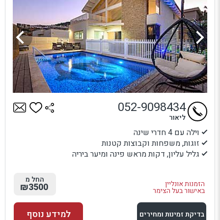
052-9098434
ליאור
וילה עם 4 חדרי שינה
זוגות, משפחות וקבוצות קטנות
גליל עליון, דקות מראש פינה ומיער ביריה
החל מ
הזמנות אונליין
₪3500
באישור בעל הצימר
למידע נוסף
בדיקת זמינות ומחירים