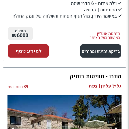
וילת אירוח - 6 חדרי שינה
משפחות | קבוצה
במשמר הירדן, מול הנוף הפתוח והשלווה של עמק החולה
החל מ
הזמנות אונליין
₪6000
באישור בעל הצימר
למידע נוסף
בדיקת זמינות ומחירים
למתחם זה
מונרו - סוויטות בוטיק
בדיקת זמינות ומחירים
גליל עליון | צפת
89 חוות דעת