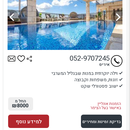
052-9707245
איריס
וילה יוקרתית במנות שבגליל המערבי
זוגות, משפחות וקבוצה
ישוב פסטורלי שקט
החל מ
הזמנות אונליין
₪8000
באישור בעל הצימר
למידע נוסף
בדיקת זמינות ומחירים