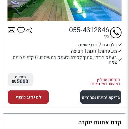
055-4312846
בני
וילה עם 7 חדרי שינה
משפחות | זוגות | קבוצה
בעמק הירדן, סמוך לכנרת, לעמק המעיינות, 6 ק"מ מצומת
צמח
החל מ
הזמנות אונליין
₪5000
באישור בעל הצימר
למידע נוסף
בדיקת זמינות ומחירים
למתחם זה
קדם אחוזת יוקרה
בדיקת זמינות ומחירים