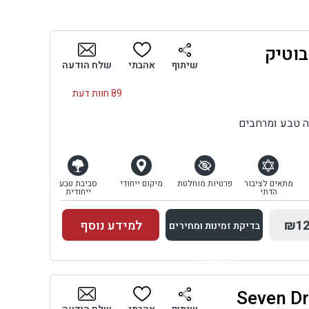
בוטיק
,
שיתוף
אהבתי
שלח הודעה
חם
89 חוות דעת
ם.
י
ה טבע ומרחבים
טי
מתאים לציבור
פרטיות מוחלטת
מיקום ייחודי
סביבת טבע
הדתי
ייחודית
₪12
למידע נוסף
בדיקת זמינות ומחירים
למתחם זה
בדיקת זמינות ומחירים