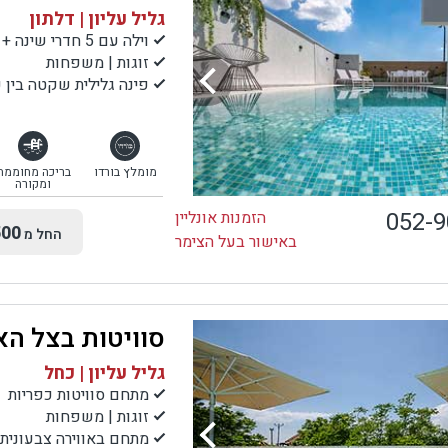
גליל עליון | דלתון
וילה עם 5 חדרי שינה + סוויטה עם 2 חדרי שינה
זוגות | משפחות
פינה גלילית שקטה בין כ
מומלץ בורדו
בריכה מחוממת
ומקורה
052-
הזמנות אונליין
00
החל מ
באישור בעל הצימר
סוויטות בצל הא
גליל עליון | כחל
מתחם סוויטות כפריות
זוגות | משפחות
מתחם באווירה צבעונית 