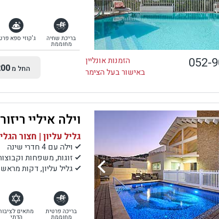
בריכת שחיה
ג'קוזי ספא פרט
מחוממת
052-
הזמנות אונליין
00
החל מ
באישור בעל הצימר
וילה איליי ריזור
גליל עליון | חצור הגלי
וילה עם 4 חדרי שינה
זוגות, משפחות וקבוצות
גליל עליון, דקות מראש 
בריכה פרטית
מתאים לציבור
מחוממת
הדתי