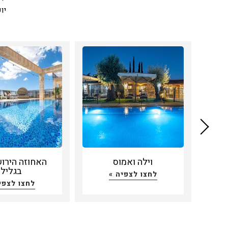
יו
מעו
נג
ומ
הקו
יוק
רא
ומו
נית
את
הצי
וילה ואמוס
האחוזה הירו
האי
בגליל
לחצו לצפיה »
גד
לחצו לצפי
הפנ
בתנ
טלוו