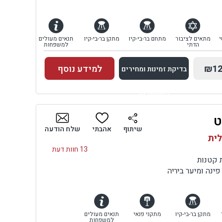
י
מתאים לציבור
מתחם בר-בי-קיו
מתקן בר-בי-קיו
תנאים מעולים
הדתי
למשפחות
₪12
למידע נוסף
בדיקת זמינות ומחירים
למתחם זה
ט
בדיקת זמינות ומחירים
שיתוף
אהבתי
שלח הודעה
לית
13 חוות דעת
 קטנות
פינה ומיער ביריה
מתקן בר-בי-קיו
מתקני פנאי
תנאים מעולים
למשפחות