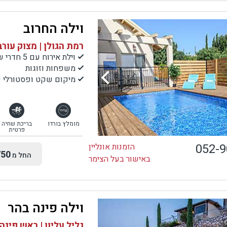
וילה החרוב
רמת הגולן | מצוק עורב
וילת אירוח עם 5 חדרי שינה
משפחות וזוגות
מיקום שקט ופסטורלי עם
מומלץ בורדו
בריכת שחיה
פרטית
052-
הזמנות אונליין
50
החל מ
באישור בעל הצימר
וילה פינה בהר
גליל עליון | ראש פינה