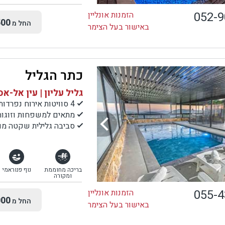
052-
הזמנות אונליין
00
החל מ
באישור בעל הצימר
כתר הגליל
גליל עליון | עין אל-א
4 סוויטות אירוח נפרדות
מתאים למשפחות וזוגות
סביבה גלילית שקטה מול
בריכה מחוממת
נוף פנוראמי
ומקורה
055-
הזמנות אונליין
00
החל מ
באישור בעל הצימר