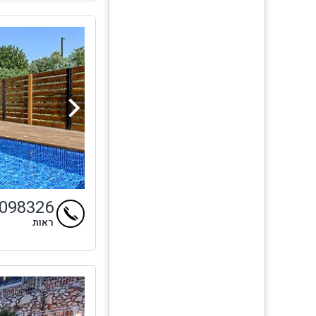
9098326
ראות