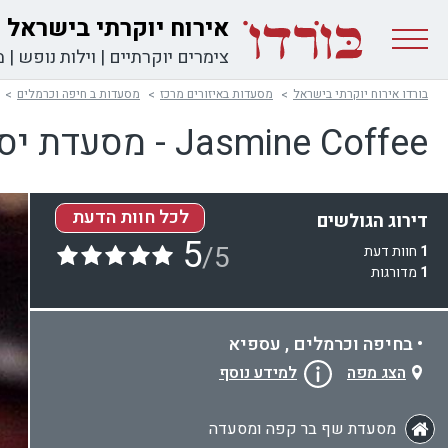
אירוח יוקרתי בישראל
צימרים יוקרתיים
|
וילות נופש
|
מ
בורדו אירוח יוקרתי בישראל
מסעדות באיזורים מרכז
מסעדות ב חיפה וכרמלים
Jasmine Coffee - מסעדת יסמין
לכל חוות הדעת
דירוג הגולשים
5
/5
1
חוות דעת
1
מדורגות
• בחיפה וכרמלים , עספיא
הצג מפה
למידע נוסף
מסעדת שף בר קפה ומסעדה