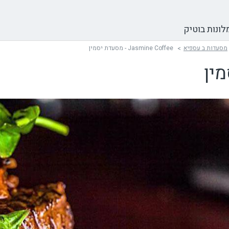
לונות בוטיק
מסעדות ב עספיא
Jasmine Coffee - מסעדת יסמין