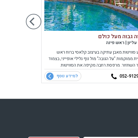
ה גבוה מעל כולם
צימר ספאר
עליון | ראש פינה
מישור החוף וה
סוויטות מאבן עתיקה בעיצוב קלאסי ברוח ראש
ת ממוקמות "על הגובה" מול נוף גלילי אופייני, בצמוד
 השחזור. מרפסת רחבה מקיפה את הסוויטות
פה אל נוף פנוראמי של ראש פינה, הרי הגליל והגולן
למידע נוסף
052-9709038
052-912