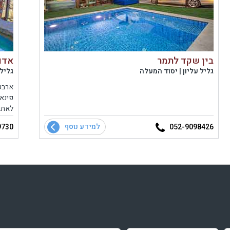
בין שקד לתמר
אדו
גליל עליון | יסוד המעלה
גליל 
ארבע 
פינאי
לאתר
ומשקי
למידע נוסף
9730
052-9098426