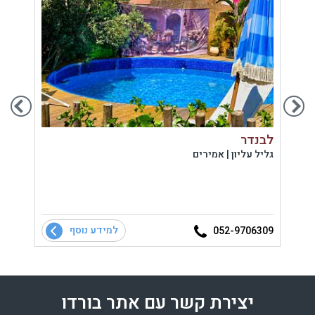
לבנדר
אצל 
גליל עליון | אמירים
גליל 
למידע נוסף
7929
052-9706309
יצירת קשר עם אתר בורדו