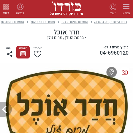
ניווט
אירוח יוקרתי בישראל
ייעוץ
כניסה
תפריט
בורדו אירוח יוקרתי בישראל
מסעדות באיזורים צפון
מסעדות ב רמת הגולן
מסעדות ב מרום גולן
חדר אוכל
• ברמת הגולן , מרום גולן
קיבוץ מרום גולן -
אהבתי
הזמינו
שתפו
04-6960120