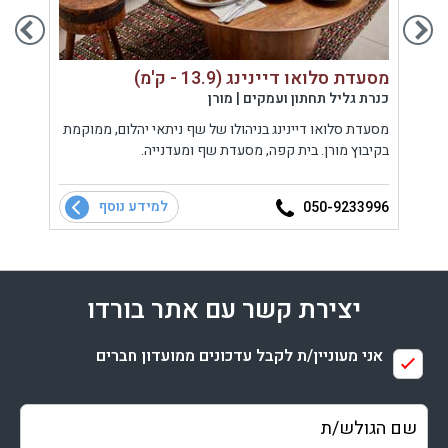
מסעדת סלואו דיינינג (13.9 - ק'מ)
300 גרם (17.6 - ק'מ)
כנרת גליל תחתון ועמקים | מורן
גליל 
יט
מסעדת סלואו דיינינג בניהולו של שף ניתאי יהלום, ממוקמת
מסעדת
בקיבוץ מורן. בית קפה, מסעדת שף ומעדנייה.
טבעית
נשכחת
למידע נוסף
1971
050-9233996
יצירת קשר עם אתר בורדו
אני מעוניין/ת לקבל עדכונים ממועדון חברים