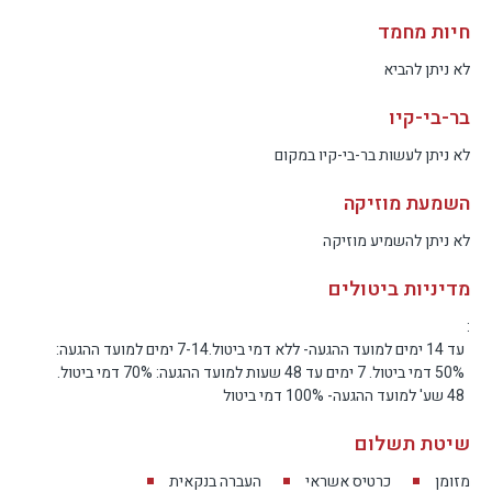
רביצה זוגית, מיטות שיזוף, פרגולה להצללה ושני מאווררי
חיות מחמד
חוץ לימי הקיץ. המרפסת מתוכננת כך שאפשר ליהנות
לא ניתן להביא
ממנה לאורך כל היום: קפה בבוקר מול החורש, מנוחה
בצהריים, או ערב שקט ונעים באווירה פרטית.
בר-בי-קיו
לא ניתן לעשות בר-בי-קיו במקום
החוץ כאן אינו רק תוספת לסוויטה, אלא חלק מרכזי
מהחוויה. זהו המרחב שבו הנוף מורגש בצורה החזקה
השמעת מוזיקה
ביותר, ושבו החופשה הזוגית מקבלת את השקט
לא ניתן להשמיע מוזיקה
והאינטימיות שלה.
מדיניות ביטולים
בריכה פרטית וג’קוזי ספא לכל סוויטה
:
עד 14 ימים למועד ההגעה- ללא דמי ביטול.7-14 ימים למועד ההגעה:
לכל אחת משלוש הסוויטות בריכה פרטית בגודל כ־3×6
50% דמי ביטול. 7 ימים עד 48 שעות למועד ההגעה: 70% דמי ביטול.
מטרים, הממוקמת מול הנוף ובקצה שטח האירוח הפרטי.
48 שע' למועד ההגעה- 100% דמי ביטול
הבריכה מתוכננת באופן שמתאים מאוד לחופשה זוגית:
שיטת תשלום
היא פרטית, נעימה, נגישה מתוך אזור הסוויטה, ופונה אל
החורש הטבעי של הגליל.
מזומן
כרטיס אשראי
העברה בנקאית