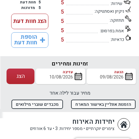
5
5
חוות דעת
שירות:
5
מדורגות
5
ניקיון ואסתטיקה:
תחזוקה:
5
הצג חוות דעת
5
אמת בפרסום:
הוספת
5
כדאיות:
חוות דעת
זמינות ומחירים
הגעה
עזיבה
הצג
מחיר עבור לילה אחד
הזמנות אונליין באישור המארח
מכבדים שוברי מילואים
יחידות האירוח
צימרים יוקרתיים
•
מספר יחידות: 3
•
עד 6 אורחים