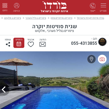
ניווט
אירוח יוקרתי בישראל
ייעוץ
כניסה
תפריט
בורדו אירוח יוקרתי בישראל
צימרים באיזורים צפון
צימרים ב גליל מערבי
צימרים ב אלקוש
שגית סוויטות יוקרה
צימרים בגליל מערבי , אלקוש
רגב -
הודעה
אהבתי
הזמינו
שתפו
055-4313855