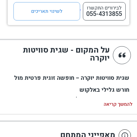
לבירורים התקשרו
לשינוי תאריכים
055-4313855
על המקום - שגית סוויטות
יוקרה
שגית סוויטות יוקרה – חופשה זוגית פרטית מול
חורש גלילי באלקוש
שגית סוויטות יוקרה באלקוש הוא מתחם אירוח חדש,
להמשך קריאה
אינטימי ומוקפד בגליל המערבי, שנבנה במיוחד עבור
זוגות המחפשים חופשה פרטית, רומנטית ושקטה מול
נוף טבעי. המתחם כולל שלוש סוויטות יוקרה זוגיות,
כאשר לכל סוויטה מרחב אירוח פרטי משלה עם בריכה
מאפייני המתחם