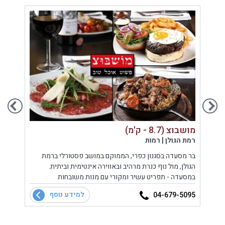
מושבוצ (8.7 - ק'מ)
מסעדת ט
רמת הגולן | רמות
גליל ע
מי
בר מסעדה בסגנון כפרי, הממוקם במושב פסטורלי ברמת
המסעד
הגולן, מול נוף כנרת מרהיב ובאווירה אינטימית וביתית.
לכנרת
במסעדה - תפריט עשיר ומקורי עם מנות משובחות
כפרי 
מים
המשלבות השפעות ממטבחים ברחבי העולם ומיטב חומרי
למידע נוסף
0885
04-679-5095
הגלם הטריים של רמת הגולן ומבחר אלכוהולי מגוון.