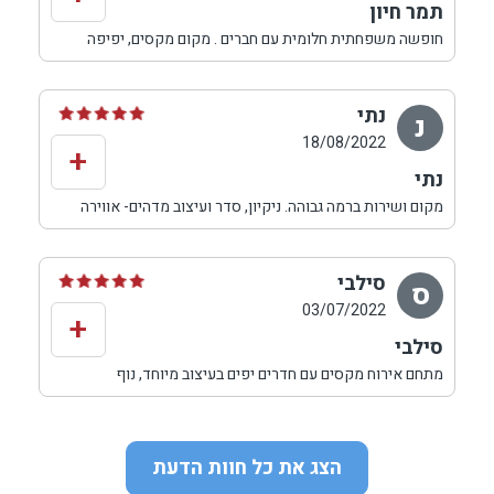
תמר חיון
חופשה משפחתית חלומית עם חברים . מקום מקסים, יפיפה
ומושקע. רמת אבזור גבוהה. נוף מדהים לכנרת. בקשה שלנו.
כיף גדול. בטוח נחזור!!!
נתי
נ
18/08/2022
+
נתי
מקום ושירות ברמה גבוהה. ניקיון, סדר ועיצוב מדהים- אווירה
של מנוחה אמתית, שקט וניתוק מהרעש היומיומי. בעלת
המקום נעימה ועוזרת בכל מה שאפשר. תמורה שווה למחיר
ביחס לשאר הצימרים בארץ.
סילבי
ס
03/07/2022
+
סילבי
מתחם אירוח מקסים עם חדרים יפים בעיצוב מיוחד, נוף
לכנרת,, ג׳קוזי זוגי בכל חדר ומספר מתחמים שמתאימים
לארוחה משפחתית גדולה עם מנגל, מקרר, מכונת קפה וכל מה
שצריך.
הצג את כל חוות הדעת