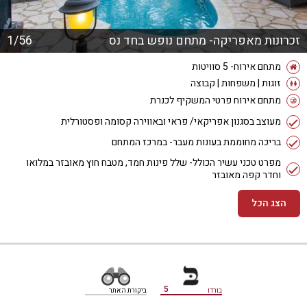
זכרונות מאפריקה- מתחם נופש בחד נס
1/56
מתחם אירוח- 5 סוויטות
זוגות | משפחות | קבוצה
מתחם אירוח פרטי המשקיף לכנרת
מעוצב בסגנון אפריקאי/ פראי ובאווירה קסומה ופסטורלית
בריכה מחוממת בעונות מעבר- במרכז המתחם
מפרט טכני עשיר הכולל- שלל פינות חמד, מטבח חוץ מאובזר במלואו
וחדר קפה מאובזר
הצג הכל
מידע נוסף
5
בורדו
ביקורת האתר