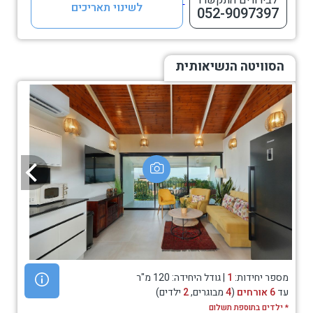
לבירורים התקשרו
לשינוי תאריכים
052-9097397
הסוויטה הנשיאותית
מספר יחידות:
1
| גודל היחידה: 120 מ"ר
עד
6 אורחים
(
4
מבוגרים,
2
ילדים)
* ילדים בתוספת תשלום