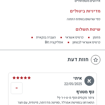
אירועים משפחתיים
מדיניות ביטולים
כפי שרשום בטופס הזמנה
שיטת תשלום
מזומן
כרטיס אשראי
העברה בנקאית
כרטיס אשראי לבטחון
אפליקציה Bit
חוות דעת
איתי
א
22/05/2025
-
נוף מטורף
צימר מקסים ונוף מ-ט-ו-ר-ף!
התארחנו בסוויטת אמרלד, סוויטה מדהימה, פינתית, עם חצר