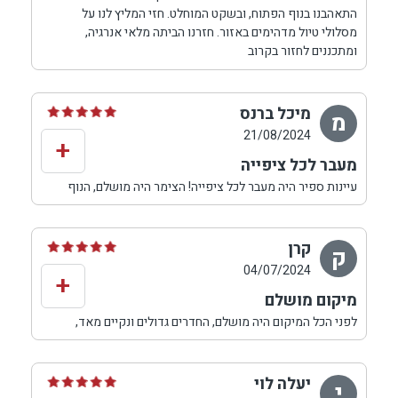
התאהבנו בנוף הפתוח, ובשקט המוחלט. חזי המליץ לנו על
מסלולי טיול מדהימים באזור. חזרנו הביתה מלאי אנרגיה,
ומתכננים לחזור בקרוב
מיכל ברנס
מ
21/08/2024
+
מעבר לכל ציפייה
עיינות ספיר היה מעבר לכל ציפייה! הצימר היה מושלם, הנוף
היה עוצר נשימה, והאירוח היה חם ואישי. חזי, בעל הצימר, היה
זמין לכל שאלה והמלצה, ודאג שתהיה לנו חופשה מושלמת.
ממליצים בחום לזוגות ומשפחות.
קרן
ק
04/07/2024
+
מיקום מושלם
לפני הכל המיקום היה מושלם, החדרים גדולים ונקיים מאד,
ג׳קוזי מפנק במרפסת עם נוף מדהים,
בריכה גדולה ונקיה , שירות מעולה של חזי הבעלים, מבחינתנו
מצאנו את המקום שלנו באזור ירושלים נקודה, ממליצה בחום.
יעלה לוי
י