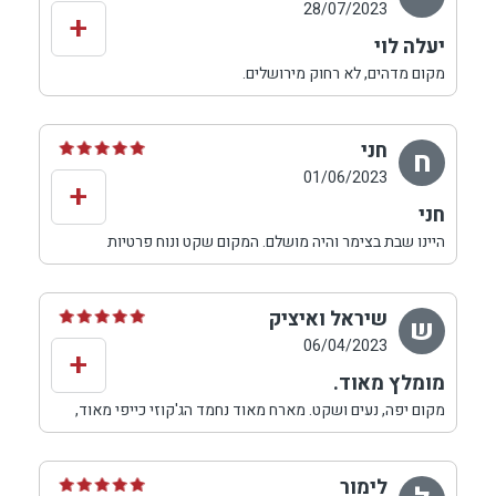
28/07/2023
+
יעלה לוי
מקום מדהים, לא רחוק מירושלים.
הסוויטות גדולות, יחסית, מרפסת עם ג'קוזי כייפי מאוד ונוף
מדהים. הבריכה גדולה, נקיה והיה באמת באמת מושלם מכל
בחינה.
חני
ח
תודה לחזי וגל המקסימים.
01/06/2023
+
חני
היינו שבת בצימר והיה מושלם. המקום שקט ונוח פרטיות
מקום נקי, מסודר והיחס של חזי מדהים. ❤️❤️❤️❤️
שיראל ואיציק
ש
06/04/2023
+
מומלץ מאוד.
מקום יפה, נעים ושקט. מארח מאוד נחמד הג'קוזי כייפי מאוד,
נוף יפה להרים ומסלולים באזור.
מומלץ מאוד.
לימור