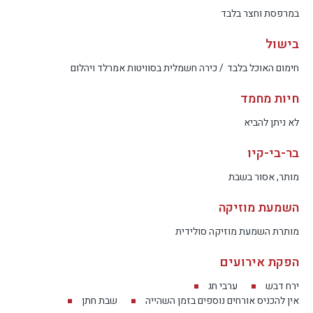
במרפסת וחצר בלבד
בישול
חימום האוכל בלבד
/ כירה חשמלית בסוויטות אמרלד ויהלום
חיות מחמד
לא ניתן להביא
בר-בי-קיו
מותר, אסור בשבת
השמעת מוזיקה
מותרת השמעת מוזיקה סולידית
הפקת אירועים
ירח דבש
ערבי חג
אין להכניס אורחים נוספים בזמן השהייה
שבת חתן