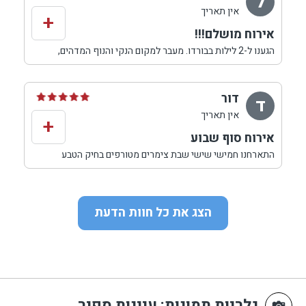
ל
אין תאריך
+
אירוח מושלם!!!
הגענו ל-2 לילות בבורדו. מעבר למקום הנקי והנוף המדהים,
בעלי המקום פשוט מקסימים, שירותיים ואדיבים! בהחלט
נחזור בקיץ.
דור
ד
אין תאריך
+
אירוח סוף שבוע
התארחנו חמישי שישי שבת צימרים מטורפים בחיק הטבע
הירושלמי שקט נקי אנשים מדהימים ענו על כל הצרכים שלנו
בחיוך ואהבה תודה רבה בהחלט שנחזור!
הצג את כל חוות הדעת
גלריות תמונות
: עיינות ספיר