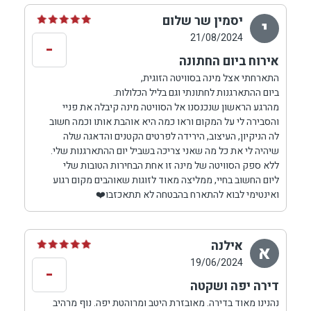
יסמין שר שלום
י
21/08/2024
-
אירוח ביום החתונה
התארחתי אצל מינה בסוויטה הזוגית,
ביום ההתארגנות לחתונתי וגם בליל הכלולות.
מהרגע הראשון שנכנסנו אל הסוויטה מינה קיבלה את פניי
והסבירה לי על המקום וראו כמה היא אוהבת אותו וכמה חשוב
לה הניקיון, העיצוב, הירידה לפרטים הקטנים והדאגה שלה
שיהיה לי את כל מה שאני צריכה בשביל יום ההתארגנות שלי.
ללא ספק הסוויטה של מינה זו אחת הבחירות הטובות שלי
ליום החשוב בחיי, ממליצה מאוד לזוגות שאוהבים מקום רגוע
ואינטימי לבוא להתארח בהבטחה לא תתאכזבו❤️
אילנה
א
19/06/2024
-
דירה יפה ושקטה
נהנינו מאוד בדירה. מאובזרת היטב ומרוהטת יפה. נוף מרהיב