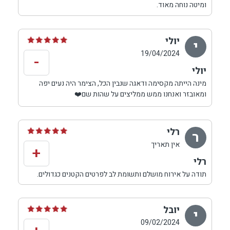
ומיטה נוחה מאוד.
יולי
י
19/04/2024
-
יולי
מינה הייתה מקסימה ודאגה שנבין הכל, הצימר היה נעים יפה
ומאובזר ואנחנו ממש ממליצים על שהות שם❤️
רלי
ר
אין תאריך
+
רלי
תודה על אירוח מושלם ותשומת לב לפרטים הקטנים כגדולים.
הכול אסתטי ואיכותי. עיצוב יפהפה ונקי ביותר. מקום שקט.
נוף מושלם לים. אהבתי מאוד 🙏💞
יובל
י
09/02/2024