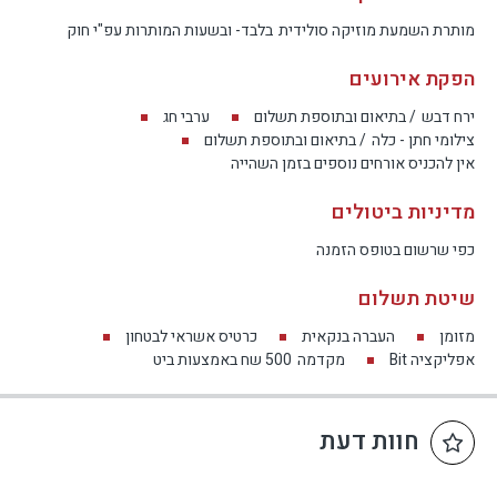
מותרת השמעת מוזיקה סולידית
בלבד- ובשעות המותרות עפ"י חוק
הפקת אירועים
ירח דבש
/ בתיאום ובתוספת תשלום
ערבי חג
צילומי חתן - כלה
/ בתיאום ובתוספת תשלום
אין להכניס אורחים נוספים בזמן השהייה
מדיניות ביטולים
כפי שרשום בטופס הזמנה
שיטת תשלום
מזומן
העברה בנקאית
כרטיס אשראי לבטחון
אפליקציה Bit
מקדמה
500 שח באמצעות ביט
חוות דעת