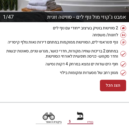
אמבט ג'קוזי מול נוף לים - סוויטה זוגית
1/47
2 סוויטות בוטיק בעיצוב ייחודי עם נוף לים
לזוגות/ משפחה
נוף פנוראמי לים, הסוויטות ממוקמות במתחם דירות נאות גולף קיסריה
במתחם 2 בריכות שחיה מקורות, חדרי כושר, מגרש טניס, סאונות יבשות
וחדר סקווש- כניסה חופשית לאורחי הסוויטות.
חוף הים שדות ים נמצא במרחק 4 דקות נסיעה
מגוון רחב של מסעדות ומקומות בילוי
הצג הכל
מידע נוסף
5
בורדו
ביקורת האתר