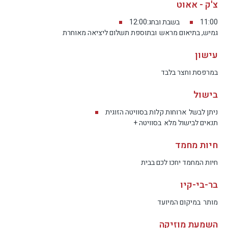
צ'ק - אאוט
11:00
בשבת ובחג:12:00
גמיש, בתיאום מראש
ובתוספת תשלום ליציאה מאוחרת
עישון
במרפסת וחצר בלבד
בישול
ניתן לבשל
ארוחות קלות בסוויטה הזוגית
תנאים לבישול מלא
בסוויטה +
חיות מחמד
חיות המחמד יחכו לכם בבית
בר-בי-קיו
מותר
במיקום המיועד
השמעת מוזיקה