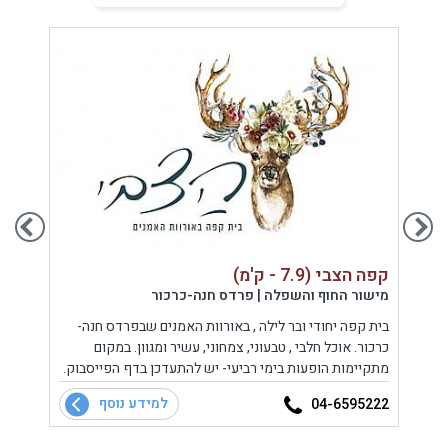
קפה הצבי (7.9 - ק'מ)
הצל בנים
מישור החוף והשפלה | פרדס חנה-כרכור
מישור
רה
בית קפה יחודי ובר לילה , באורוות האמנים שבפרדס חנה-
מסעדה 
יין
כרכור. אוכל חלבי , טבעוני, צמחוני, עשיר ומגוון. במקום
הגלים 
מתקיימות הופעות בימי רביעי- יש להתעדכן בדף הפייסבוק.
ואלכו
בית הקפה ממוקם בתוך אורוות האמנים, שהינו מתחם חוויתי
למידע נוסף
1679
04-6595222
של אמנות, בילוי תרבות ופנאי לכל המשפחה.