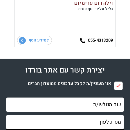
וילה רום פרימיום
זמן 
גליל עליון | נוף כנרת
גליל ע
ת
פא
גינה
למידע נוסף
8374
055-4313209
יצירת קשר עם אתר בורדו
אני מעוניין/ת לקבל עדכונים ממועדון חברים