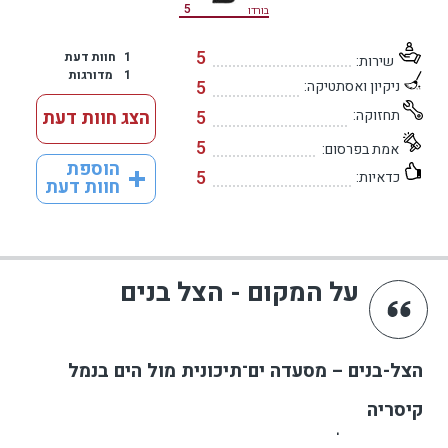
5
בורדו
5
1
חוות דעת
שירות:
1
מדורגות
5
ניקיון ואסתטיקה:
תחזוקה:
5
הצג חוות דעת
5
אמת בפרסום:
הוספת
5
כדאיות:
חוות דעת
על המקום - הצל בנים
הצל-בנים – מסעדה ים־תיכונית מול הים בנמל
קיסריה
מסעדת הצל-בנים שוכנת באחד המיקומים המרשימים