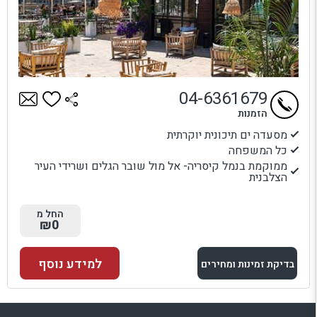
ומיקום שמספר סיפור.
כאן תמצאו את המקומות המומלצים ביותר לחוויה קולינרית
שמשלבת טעם, עיצוב וקסם ים־תיכוני.
04-6361679
הזמנות
מסעדה ים תיכונית יוקרתית
כל המשפחה
ממוקמת בנמל קיסריה- אל מול שובר הגלים ושרידי העיר
הצלבנית
החל מ
₪0
למידע נוסף
בדיקת זמינות ומחירים
למתחם זה