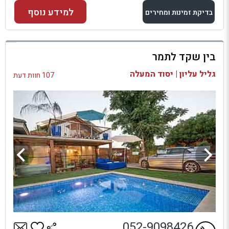
למידע נוסף
בדיקת זמינות ומחירים
למתחם זה
בין שקד לתמר
בדיקת זמינות ומחירים
גליל עליון | יסוד המעלה
107 חוות דעת
052-9098426