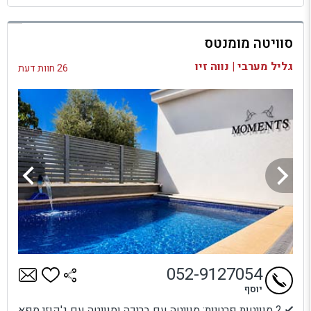
למתחם זה
סוויטה מומנטס
בדיקת זמינות ומחירים
גליל מערבי | נווה זיו
26 חוות דעת
052-9127054
יוסף
2 סוויטות פרטיות: סוויטה עם בריכה וסוויטה עם ג'קוזי ספא