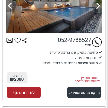
052-9788527
אייל
סוויטה בוטיק עם בריכה פרטית
זוגות ומשפחה
מושב תיירותי ובמיקום מבודד ופרטי
החל מ
הזמנות אונליין
₪2000
באישור בעל הצימר
למידע נוסף
בדיקת זמינות ומחירים
למתחם זה