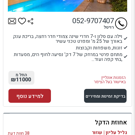
052-9707407
רויטל
וילה עם סלון ו-7 חדרי שינה צמודי חדר רחצה, בריכת ענק
באורך של 25 מ' ומפרט טכני עשיר
זוגות, משפחות וקבוצות
מתחם פרטי במרחק של 7 דק' נסיעה לחוף הים, מסעדות
,בתי קפה ועוד...
החל מ
הזמנות אונליין
₪11000
באישור בעל הצימר
למידע נוסף
בדיקת זמינות ומחירים
למתחם זה
אחוזת הדקל
בדיקת זמינות ומחירים
גליל עליון | שזור
38 חוות דעת