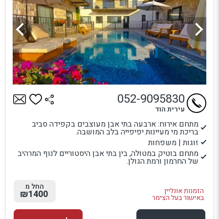
052-9095830
עירית הוד
מתחם אירוח: ארבעה בתי אבן מעוצבים בקפידה סביב
בריכת מי מעיינות יפיפייה בלב המושבה.
זוגות | משפחות
מתחם בוטיק במטולה, בין בתי אבן היסטוריים לנוף המרהיב
של החרמון ורמת הגולן.
החל מ
הזמנות אונליין
₪1400
באישור בעל הצימר