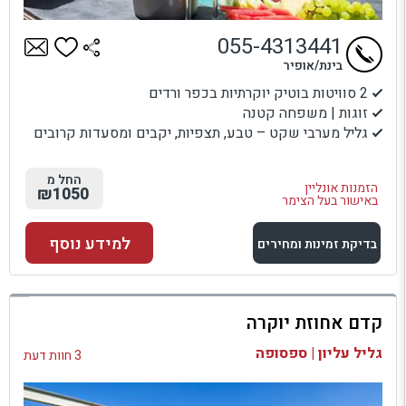
055-4313441
בינת/אופיר
2 סוויטות בוטיק יוקרתיות בכפר ורדים
זוגות | משפחה קטנה
גליל מערבי שקט – טבע, תצפיות, יקבים ומסעדות קרובים
החל מ
הזמנות אונליין
₪1050
באישור בעל הצימר
למידע נוסף
בדיקת זמינות ומחירים
למתחם זה
קדם אחוזת יוקרה
בדיקת זמינות ומחירים
גליל עליון | ספסופה
3 חוות דעת