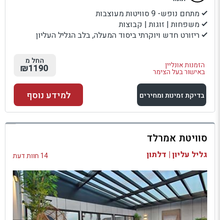
מתחם נופש- 9 סוויטות מעוצבות
משפחות | זוגות | קבוצות
ריזורט חדש ויוקרתי ביסוד המעלה, בלב הגליל העליון
החל מ
הזמנות אונליין
₪1190
באישור בעל הצימר
למידע נוסף
בדיקת זמינות ומחירים
למתחם זה
סוויטת אמרלד
בדיקת זמינות ומחירים
גליל עליון | דלתון
14 חוות דעת