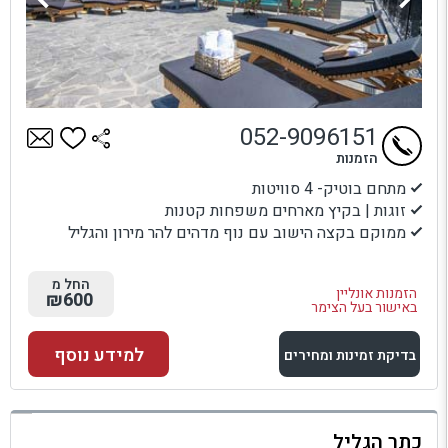
052-9096151
הזמנות
מתחם בוטיק- 4 סוויטות
זוגות | בקיץ מארחים משפחות קטנות
ממוקם בקצה הישוב עם נוף מדהים להר מירון והגליל
החל מ
הזמנות אונליין
₪600
באישור בעל הצימר
למידע נוסף
בדיקת זמינות ומחירים
למתחם זה
כתר הגליל