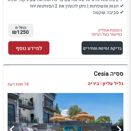
זוגות ומשפחות | ניתן להזמין את 2 הסוויטות יחד
סביבה שקטה
החל מ
הזמנות אונליין
₪1250
באישור בעל הצימר
למידע נוסף
בדיקת זמינות ומחירים
למתחם זה
ססיה Cesia
בדיקת זמינות ומחירים
גליל עליון | ביריה
14 חוות דעת