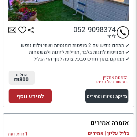
052-9098374
ליהי
מתחם נופש עם 2 סוויטות רומנטיות ושתי וילות נופש
הסוויטות לזוגות בלבד, הווילות לזוגות ולמשפחות
ממוקם בתוך חורש טבעי, צופה לנוף הרי הגליל
החל מ
הזמנות אונליין
₪800
באישור בעל הצימר
למידע נוסף
בדיקת זמינות ומחירים
למתחם זה
אזמרה אמירים
בדיקת זמינות ומחירים
גליל עליון | אמירים
1 חוות דעת