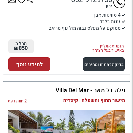
ירון
4 סוויטות אבן
זוגות בלבד
ממוקם על מפלס גבוה מול נוף מרהיב
החל מ
הזמנות אונליין
₪850
באישור בעל הצימר
למידע נוסף
בדיקת זמינות ומחירים
למתחם זה
וילה דל מאר - Villa Del Mar
בדיקת זמינות ומחירים
מישור החוף והשפלה | קיסריה
2 חוות דעת