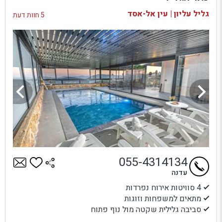
בדיקת זמינות ומחירים
גליל עליון | עין אל-אסד
5 חוות דעת
055-4314134
עדנה
4 סוויטות אירוח נפרדות
מתאים למשפחות וזוגות
סביבה גלילית שקטה מול נוף פתוח