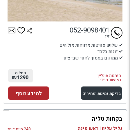
052-9098401
זיו
שלוש סוויטות מרווחות מול הים
זוגות בלבד
ממוקם בסמוך לחוף שבי ציון
החל מ
הזמנות אונליין
₪1290
באישור מיידי
למידע נוסף
בדיקת זמינות ומחירים
למתחם זה
בקתות טליה
בדיקת זמינות ומחירים
גליל עליון | ראש פינה
248 חוות דעת