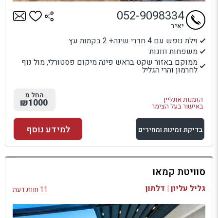
052-9098334
יאיר
וילת נופש עם 4 חדרי שינה+ 2 בקתות עץ
משפחות וזוגות
ממוקם באזור שקט בראש פינה מיקום פסטורלי, מול נוף
לחרמון והרי הגליל
החל מ
הזמנות אונליין
₪1000
באישור בעל הצימר
למידע נוסף
בדיקת זמינות ומחירים
למתחם זה
סוויטת קמאו
בדיקת זמינות ומחירים
גליל עליון | דלתון
11 חוות דעת