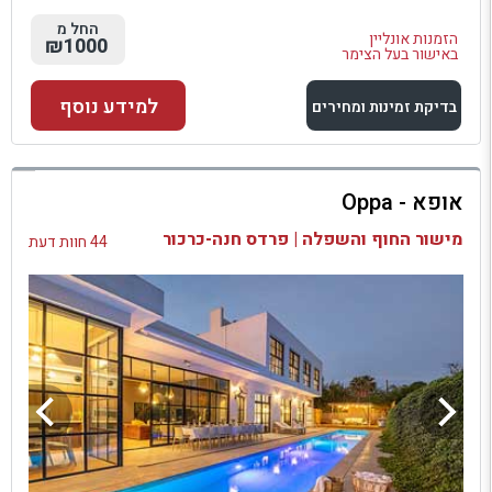
החל מ
הזמנות אונליין
₪1000
באישור בעל הצימר
למידע נוסף
בדיקת זמינות ומחירים
למתחם זה
אופא - Oppa
בדיקת זמינות ומחירים
מישור החוף והשפלה | פרדס חנה-כרכור
44 חוות דעת