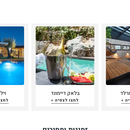
רלד
בלאק דיימונד
ויל
ה »
לחצו לצפיה »
לחצו
זמינות ומחירים