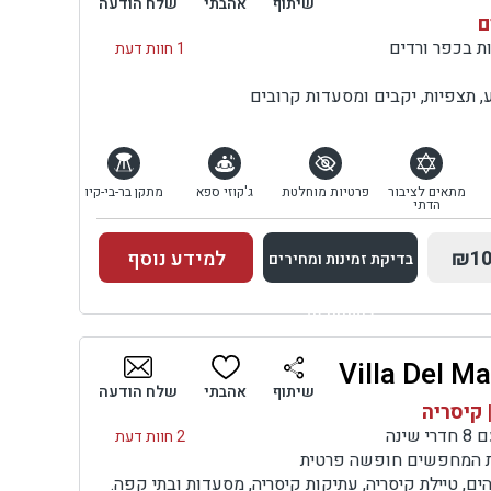
שיתוף
אהבתי
שלח הודעה
ם
1 חוות דעת
 תצפיות, יקבים ומסעדות קרובים
מתאים לציבור
פרטיות מוחלטת
ג'קוזי ספא
מתקן בר-בי-קיו
הדתי
₪10
למידע נוסף
בדיקת זמינות ומחירים
למתחם זה
בדיקת זמינות ומחירים
שיתוף
אהבתי
שלח הודעה
 קיסריה
ינה
2 חוות דעת
ות המחפשים חופשה פרטית
ם, טיילת קיסריה, עתיקות קיסריה, מסעדות ובתי קפה.