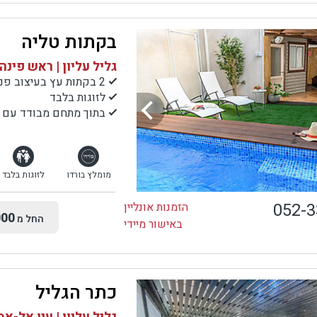
בקתות טליה
גליל עליון | ראש פינה
2 בקתות עץ בעיצוב פנג שווי עם בריכה פרטית וסוויטת ספא רומנטית
לזוגות בלבד
בתוך מתחם מבודד עם גי
מומלץ בורדו
לזוגות בלבד
052-
הזמנות אונליין
00
החל מ
באישור מיידי
כתר הגליל