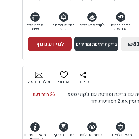
בריכה פרטית
ג'קוזי ספא פרטי
מתאים לציבור
מפרט טכני
מחוממת
הדתי
עשיר
₪80
למידע נוסף
בדיקת זמינות ומחירים
למתחם זה
בדיקת זמינות ומחירים
שיתוף
אהבתי
שלח הודעה
26 חוות דעת
הסוויטות יחד
מתאים לציבור
פרטיות מוחלטת
מתקן בר-בי-קיו
תנאים מעולים
הדתי
למשפחות