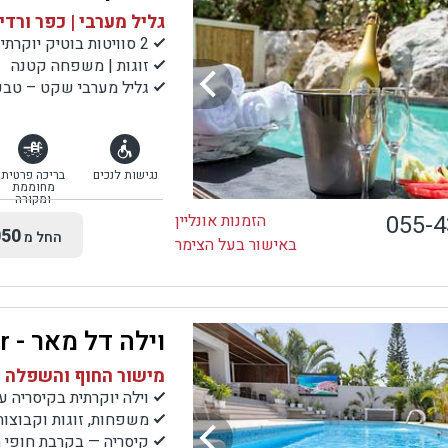
גליל מערבי | כפר ורדי
2 סוויטות בוטיק יוקרתיות בכפר ורדים
זוגות | משפחה קטנה
גליל מערבי שקט – טבע,
נגישות לנכים
בריכה פרטית
מחוממת
ומקורה
055-
הזמנות אונליין
50
החל מ
באישור בעל הצימר
וילה דל מאר - Villa Del Mar
מישור החוף והשפלה |
וילה יוקרתית בקיסריה עם 8 חדרי ש
משפחות, זוגות וקבוצ
קיסריה — בקרבת חופי הי