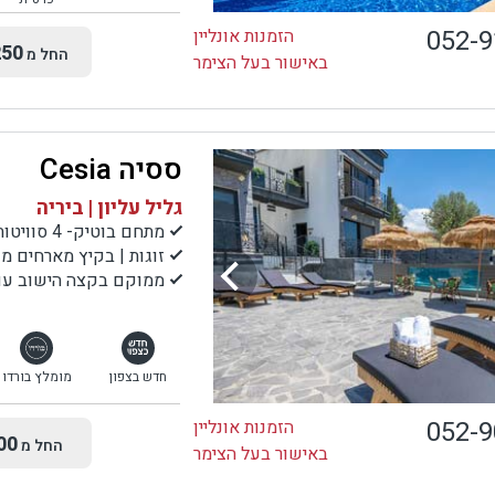
052-
הזמנות אונליין
50
החל מ
באישור בעל הצימר
ססיה Cesia
גליל עליון | ביריה
מתחם בוטיק- 4 סוויטות
זוגות | בקיץ מארחים 
ממוקם בקצה הישוב עם נ
חדש בצפון
מומלץ בורדו
052-
הזמנות אונליין
00
החל מ
באישור בעל הצימר