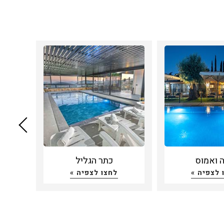
ה ואמוס
כתר הגליל
חצ
 לצפיה »
לחצו לצפיה »