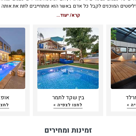
ליסטים המוכנים לקבל כל אדם באשר הוא ומתחייבים לתת את אותה 
ח גבוהה ויחס חם לכ-ו-ל-ם.
קרא/ יעוד...
ם המגדירים עצמם כשייכים לקהילה הגאה מעדיפים לרכוש מוצ
ותים מבעלי עסקים או ארגונים שידידותיים לרעיונות שהקהילה מיי
ל זה נופשים וחופשות במתחמים המגדירים עצמם צימרים גיי פרנדלי.
למעשה, לא רק הקהילה הגאה תעדיף לעשות זאת, כל מי שרואה ע
ך בחופש הבחירה שאינו תלוי באמונה דת גזע ומין, או לצורך הענ
ה מינית מעדיף גם הוא להתארח במקומות שהוגדרו צימרים גיי פרנדלי.
 ממדיניותו של מדריך בורדו, כל בעל עסק המבקש לפרסם באתר וכמ
 בקריטריונים הנדרשים של איכות ויוקרה, מתבקש להגדיר האם הוא ר
 ו/או מבקש להיות מסווג בקטגוריית צימרים גיי פרנדלי.
רלד
בין שקד לתמר
אופא - 
ה »
לחצו לצפיה »
לחצו
זמינות ומחירים