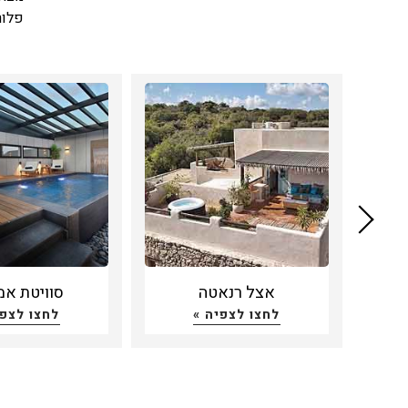
פלור
אירו
חברי
ושיר
ובכל
אבל 
כתומ
העדפ
כחלק
עומד
עצמו
אצל רנאטה
סוויטת אמ
לחצו לצפיה »
לחצו לצפי