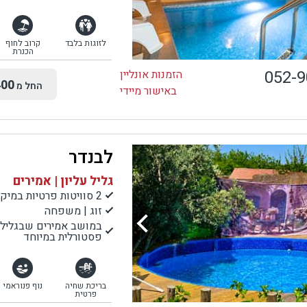
לזוגות בלבד
קרוב לחוף
הכנרת
052-
הזמנות אונליין
00
החל מ
באישור מיידי
לבנדר
גליל עליון | אמירים
2 סוויטות פרטיות במיקומים נפרדים באמירים
זוג | משפחה
במושב אמירים שבגליל הע
פסטורלית במיוחד
בריכת שחיה
נוף פנוראמי
פרטית