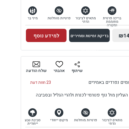
בריכה פרטית
מתאים לציבור
פרטיות מוחלטת
מיני בר
מחוממת
הדתי
ומקורה
₪14
למידע נוסף
בדיקת זמינות ומחירים
למתחם זה
בדיקת זמינות ומחירים
שיתוף
אהבתי
שלח הודעה
23 חוות דעת
ליון מול נוף פנורמי לכנרת ולהרי הגליל ובסביבה
מתאים לציבור
פרטיות מוחלטת
מיקום ייחודי
סביבת טבע
הדתי
ייחודית