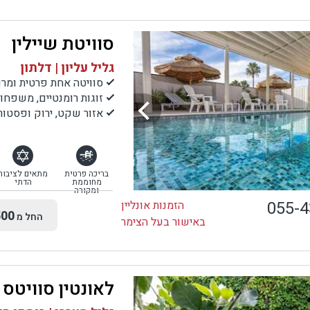
סוויטת שיילין
גליל עליון | דלתון
סוויטה אחת פרטית ומרו
זוגות רומנטיים, משפחות
אזור שקט, ירוק ופסטור
בריכה פרטית
מתאים לציבור
מחוממת
הדתי
ומקורה
055-
הזמנות אונליין
00
החל מ
באישור בעל הצימר
לאונטין סוויטס