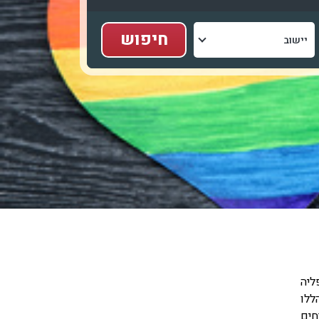
ליה
ללו
חים