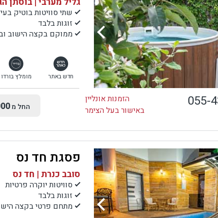
גליל מערבי | בוסתן הג
שתי סוויטות בוטיק בעיצ
זוגות בלבד
ממוקם בקצה הישוב ובמ
חדש באתר
מומלץ בורדו
055-
הזמנות אונליין
00
החל מ
באישור בעל הצימר
פסגת חד נס
סובב כנרת | חד נס
סוויטות יוקרה פרטיות
זוגות בלבד
מתחם פרטי בקצה הישוב