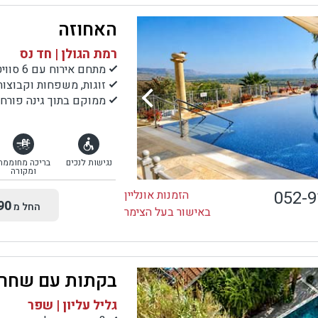
האחוזה
רמת הגולן | חד נס
מתחם אירוח עם 6 סוויטות אבן
זוגות, משפחות וקבוצות
ממוקם בתוך גינה פורחת
נגישות לנכים
בריכה מחוממת
ומקורה
052-
הזמנות אונליין
90
החל מ
באישור בעל הצימר
בקתות עם שחר
גליל עליון | שפר