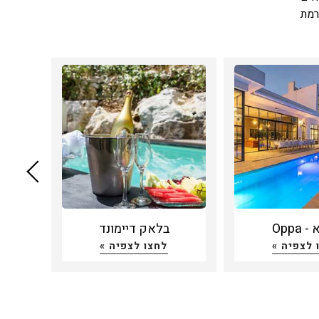
רמת
רים
צגת
צמו
יין
ובן
ואה
Oppa
בלאק דיימונד
ס
 לצפיה »
לחצו לצפיה »