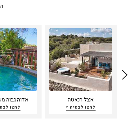
הצ
נש
אצל רנאטה
אדוה גבוה מע
לחצו לצפיה »
לחצו לצפי