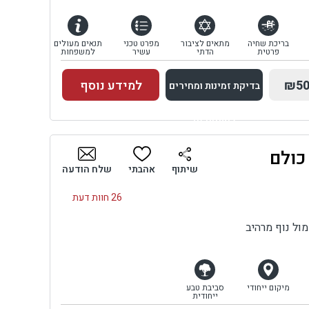
בריכת שחיה
מתאים לציבור
מפרט טכני
תנאים מעולים
פרטית
הדתי
עשיר
למשפחות
₪50
למידע נוסף
בדיקת זמינות ומחירים
למתחם זה
כולם
בדיקת זמינות ומחירים
שיתוף
אהבתי
שלח הודעה
26 חוות דעת
ול נוף מרהיב
מיקום ייחודי
סביבת טבע
ייחודית