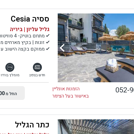
ססיה Cesia
גליל עליון | ביריה
מתחם בוטיק- 4 סוויטות
זוגות | בקיץ מארחים 
ממוקם בקצה הישוב עם נ
חדש בצפון
מומלץ בורדו
052-
הזמנות אונליין
00
החל מ
באישור בעל הצימר
כתר הגליל