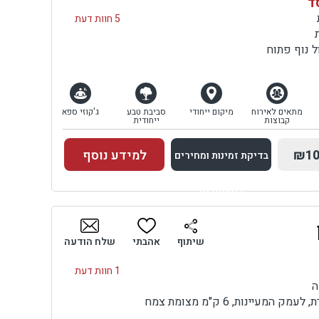
סד
5 חוות דעת
 נוף פתוח
מתאים לאירוח
מיקום ייחודי
סביבת טבע
ג'קוזי ספא
קבוצות
ייחודית
₪10
למידע נוסף
בדיקת זמינות ומחירים
למתחם זה
בדיקת זמינות ומחירים
שיתוף
אהבתי
שלח הודעה
1 חוות דעת
ה
מעיינות, 6 ק"מ מצומת צמח