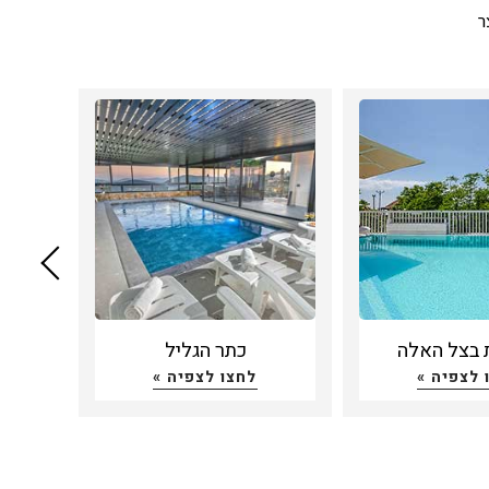
ר
ן
ת בצל האלה
כתר הגליל
 לצפיה »
לחצו לצפיה »