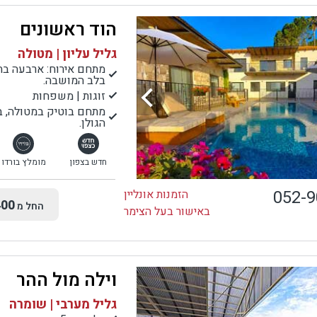
הוד ראשונים
גליל עליון | מטולה
מתחם אירוח: ארבעה בתי
בלב המושבה.
זוגות | משפחות
מתחם בוטיק במטולה, בי
הגולן.
חדש בצפון
מומלץ בורדו
052-
הזמנות אונליין
00
החל מ
באישור בעל הצימר
וילה מול ההר
גליל מערבי | שומרה