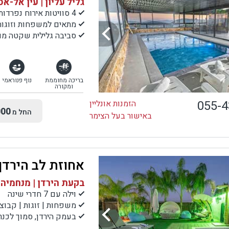
גליל עליון | עין אל-א
4 סוויטות אירוח נפרדות
מתאים למשפחות וזוגות
סביבה גלילית שקטה מול
בריכה מחוממת
נוף פנוראמי
ומקורה
055-
הזמנות אונליין
00
החל מ
באישור בעל הצימר
אחוזת לב הירדן
בקעת הירדן | מנחמיה
וילה עם 7 חדרי שינה
משפחות | זוגות | קבוצ
בעמק הירדן, סמוך לכנרת, לעמק ה