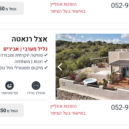
052-
הזמנות אונליין
50
החל מ
באישור בעל הצימר
אצל רנאטה
גליל מערבי | אבירים
סוויטה יוקרתית ומבודדת
זוגות | משפחה
מיקום פסטורלי מול נופי
מומלץ בורדו
נוף פנוראמי
052-
הזמנות אונליין
50
החל מ
באישור בעל הצימר