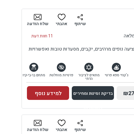
כב
ים
שיתוף
אהבתי
שלח הודעה
מלאה
11 חוות דעת
יעה נופים מרהיבים, יקבים, מסעדות טובות ואפשרויות
ג'קוזי ספא פרטי
מתאים לציבור
פרטיות מוחלטת
מתחם בר-בי-קיו
הדתי
₪27
למידע נוסף
בדיקת זמינות ומחירים
למתחם זה
בדיקת זמינות ומחירים
שיתוף
אהבתי
שלח הודעה