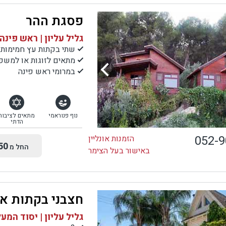
פסגת ההר
גליל עליון | ראש פינה
שתי בקתות עץ חמימות 
מתאים לזוגות או למשפ
במרומי ראש פינה
נוף פנוראמי
מתאים לציבור
הדתי
052-
הזמנות אונליין
50
החל מ
באישור בעל הצימר
חצבני בקתות אי
גליל עליון | יסוד המע