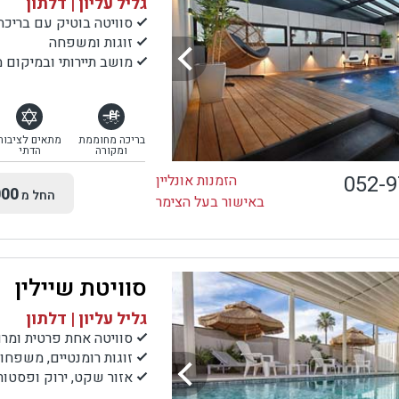
גליל עליון | דלתון
סוויטה בוטיק עם בריכה
זוגות ומשפחה
מושב תיירותי ובמיקום 
בריכה מחוממת
מתאים לציבור
ומקורה
הדתי
052-
הזמנות אונליין
00
החל מ
באישור בעל הצימר
סוויטת שיילין
גליל עליון | דלתון
סוויטה אחת פרטית ומרו
זוגות רומנטיים, משפחות
אזור שקט, ירוק ופסטור