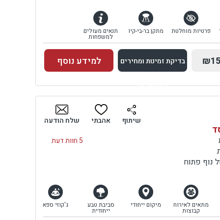
פרטיות מוחלטת
מתקן בר-בי-קיו
תנאים מעולים
למשפחות
₪15
למידע נוסף
בדיקת זמינות ומחירים
למתחם זה
בדיקת זמינות ומחירים
שיתוף
אהבתי
שלח הודעה
סד
5 חוות דעת
 נוף פתוח
מתאים לאירוח
מיקום ייחודי
סביבת טבע
ג'קוזי ספא
קבוצות
ייחודית