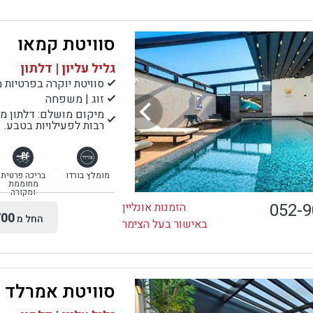
ימים במיוחד למשפחות דתיות ברוכות ילדים, אשר מגיעות לצימר "בהר
". כאשר מדובר בצימר עם שני חדרי שינה מאובזרים, הסידור יכול להתא
ם לשני זוגות חברים, המגיעים לצימר יחד ומעוניינים לחסוך בהוצאות על
סוויטת קמאו
יחידת שינה נפרדת.
גליל עליון | דלתון
סוויטת יוקרה בפרטיות 
זוג | משפחה
מיקום מושלם: דלתון מצ
רבות לפעילויות בטבע.
מומלץ בורדו
בריכה פרטית
מחוממת
ומקורה
052-
הזמנות אונליין
00
החל מ
באישור בעל הצימר
סוויטת אמרלד