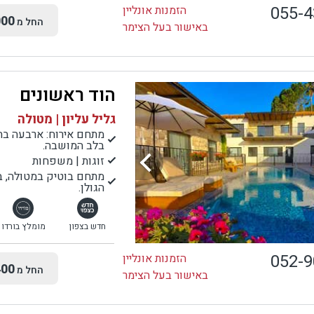
055-
הזמנות אונליין
00
החל מ
באישור בעל הצימר
הוד ראשונים
גליל עליון | מטולה
מתחם אירוח: ארבעה בתי
בלב המושבה.
זוגות | משפחות
מתחם בוטיק במטולה, בי
הגולן.
חדש בצפון
מומלץ בורדו
052-
הזמנות אונליין
00
החל מ
באישור בעל הצימר