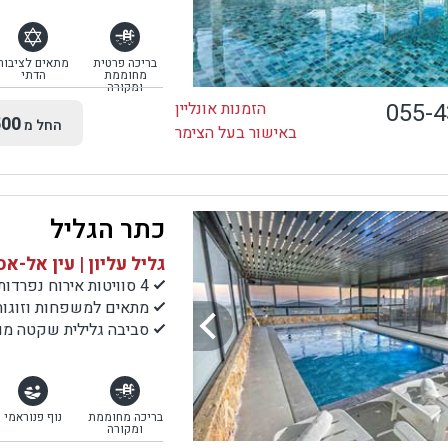
בריכה פרטית
מתאים לציבור
מחוממת
הדתי
ומקורה
055-
הזמנות אונליין
00
החל מ
באישור בעל הצימר
כתר הגליל
גליל עליון | עין אל-א
4 סוויטות אירוח נפרדות
מתאים למשפחות וזוגות
סביבה גלילית שקטה מול
בריכה מחוממת
נוף פנוראמי
ומקורה