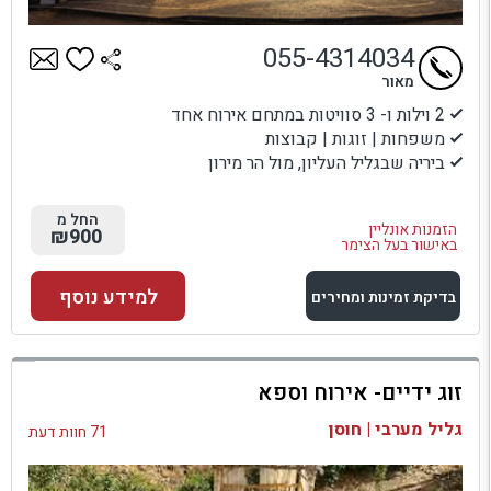
055-4314034
מאור
2 וילות ו- 3 סוויטות במתחם אירוח אחד
משפחות | זוגות | קבוצות
ביריה שבגליל העליון, מול הר מירון
החל מ
הזמנות אונליין
₪900
באישור בעל הצימר
למידע נוסף
בדיקת זמינות ומחירים
למתחם זה
זוג ידיים- אירוח וספא
בדיקת זמינות ומחירים
גליל מערבי | חוסן
71 חוות דעת