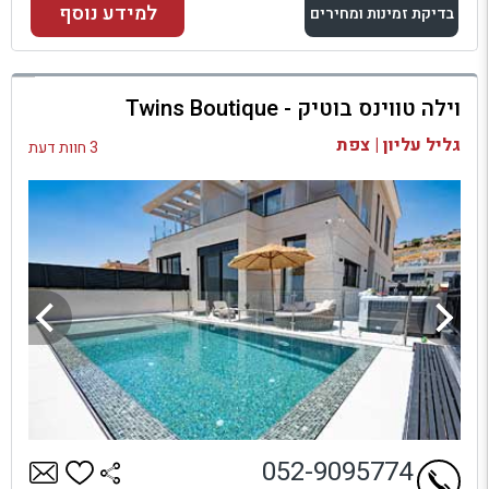
למידע נוסף
בדיקת זמינות ומחירים
למתחם זה
וילה טווינס בוטיק - Twins Boutique
בדיקת זמינות ומחירים
גליל עליון | צפת
3 חוות דעת
052-9095774