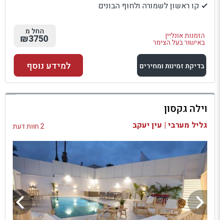
קו ראשון לשמורה ולחוף הבונים
החל מ
הזמנות אונליין
₪3750
באישור בעל הצימר
למידע נוסף
בדיקת זמינות ומחירים
למתחם זה
וילה גקסון
בדיקת זמינות ומחירים
גליל מערבי | עין יעקב
2 חוות דעת