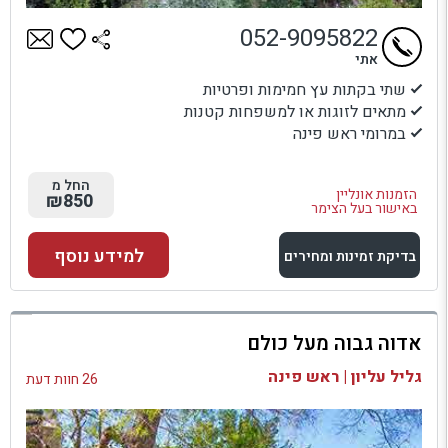
052-9095822
אתי
שתי בקתות עץ חמימות ופרטיות
מתאים לזוגות או למשפחות קטנות
במרומי ראש פינה
החל מ
הזמנות אונליין
₪850
באישור בעל הצימר
למידע נוסף
בדיקת זמינות ומחירים
למתחם זה
אדוה גבוה מעל כולם
בדיקת זמינות ומחירים
גליל עליון | ראש פינה
26 חוות דעת