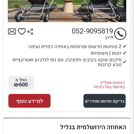
052-9095819
לירן
2 סוויטות חדשות ומרווחות באווירה כפרית נעימה
זוגות | משפחות
מיקום שקט בקיבוץ חפציבה, עם נוף לגלבוע ואטרקציות
טבע קרובות
החל מ
הזמנות אונליין
₪600
באישור בעל הצימר
למידע נוסף
בדיקת זמינות ומחירים
למתחם זה
האחוזה הירושלמית בגליל
בדיקת זמינות ומחירים