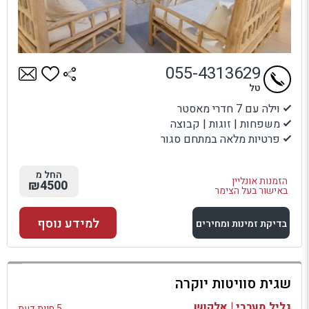
055-4313629
טל
וילה עם 7 חדרי מאסטר
משפחות | זוגות | קבוצה
פרטיות מלאה במתחם סגור
החל מ
הזמנות אונליין
₪4500
באישור בעל הצימר
למידע נוסף
בדיקת זמינות ומחירים
למתחם זה
שגית סוויטות יוקרה
בדיקת זמינות ומחירים
גליל מערבי | אלקוש
5 חוות דעת