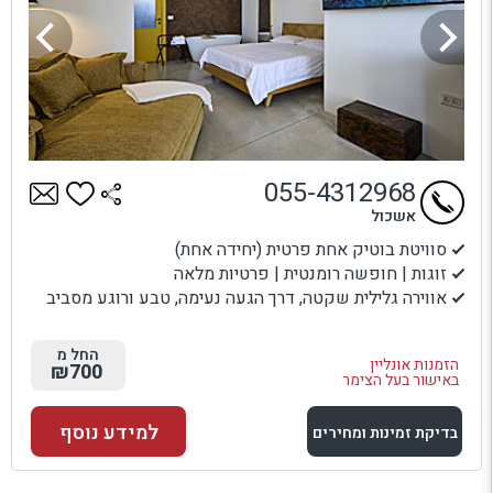
055-4312968
אשכול
סוויטת בוטיק אחת פרטית (יחידה אחת)
זוגות | חופשה רומנטית | פרטיות מלאה
אווירה גלילית שקטה, דרך הגעה נעימה, טבע ורוגע מסביב
החל מ
הזמנות אונליין
₪700
באישור בעל הצימר
למידע נוסף
בדיקת זמינות ומחירים
למתחם זה