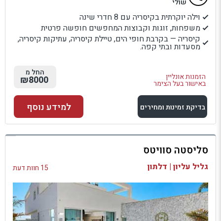
שולי
וילה יוקרתית בקיסריה עם 8 חדרי שינה
משפחות, זוגות וקבוצות המחפשים חופשה פרטית
קיסריה — בקרבת חופי הים, טיילת קיסריה, עתיקות קיסריה,
מסעדות ובתי קפה.
החל מ
הזמנות אונליין
₪8000
באישור בעל הצימר
למידע נוסף
בדיקת זמינות ומחירים
למתחם זה
סליסטה סוויטס
בדיקת זמינות ומחירים
גליל עליון | דלתון
15 חוות דעת