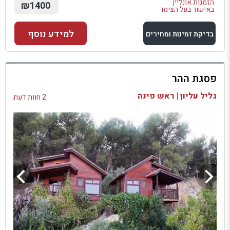
הזמנות אונליין
₪1400
באישור בעל הצימר
למידע נוסף
בדיקת זמינות ומחירים
למתחם זה
פסגת ההר
בדיקת זמינות ומחירים
גליל עליון | ראש פינה
2 חוות דעת