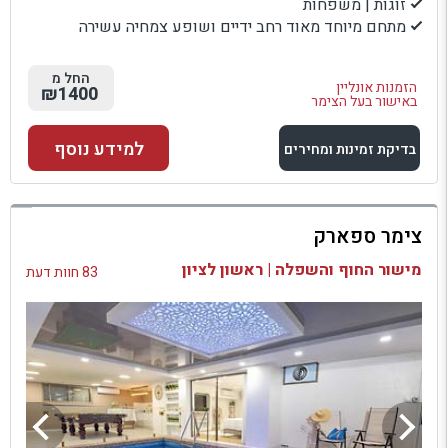
זוגות | משפחות
מתחם מיוחד מאוד רחב ידיים ושופע צמחיה עשירה
החל מ
הזמנות אונליין
₪1400
באישור בעל הצימר
למידע נוסף
בדיקת זמינות ומחירים
למתחם זה
צימר ספארק
בדיקת זמינות ומחירים
מישור החוף והשפלה | ראשון לציון
83 חוות דעת