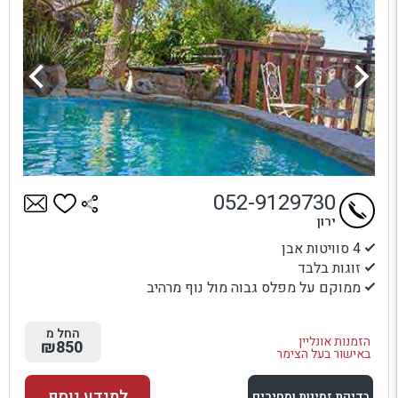
052-9129730
ירון
4 סוויטות אבן
זוגות בלבד
ממוקם על מפלס גבוה מול נוף מרהיב
החל מ
הזמנות אונליין
₪850
באישור בעל הצימר
למידע נוסף
בדיקת זמינות ומחירים