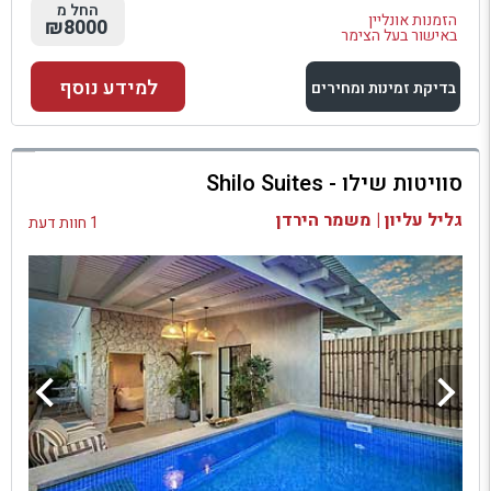
החל מ
הזמנות אונליין
₪8000
באישור בעל הצימר
למידע נוסף
בדיקת זמינות ומחירים
למתחם זה
סוויטות שילו - Shilo Suites
בדיקת זמינות ומחירים
גליל עליון | משמר הירדן
1 חוות דעת