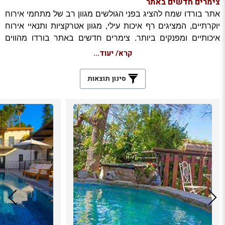
צימרים חדשים באתר
אתר בורדו שמח להציג בפני הגולשים מגוון רב של מתחמי אירוח
יוקרתיים, המציגים רף איכות עילי, מגוון אטרקציות ותנאיי אירוח
איכותיים ומפנקים ביותר. צימרים חדשים באתר בורדו מהווים
מיצג מרשים ומכובד של ענף צימרים יוקרתיים. חלק מהצימרים
קרא/ יעוד...
החדשים באתר הם למעשה צימרים וותיקים אשר פועלים שנים
רבות. צימרים יוקרתיים אלה רכשו מוניטין רב, ניסיון והכרה
סינון תוצאות
ציבורים. ואומנם רוב הצימרים החדשים באתר הם מתחמי אירוח
אשר הוקמו ונפתחו לאחרונה ומציגים קונספט אירוח חדש
ומתקדם. צימרים חדשים בתאר תורמים לגיוון רב של סגנונות
שונים של מתחמי האירוח המפורסמים על דפי האתר.
בקטגוריה של צימרים חדשים באתר תמצאו שלל סוויטות
רומנטיות יוקרתיות המיועדות לאירוח זוגות באווירה אינטימית
ובתנאיי פרטיות מלאים. הסוויטות החדשות האלה מעוצבות בסגנון
רומנטי, נינוח ומעודן ומצוידות בשפע פרטי נוי מסוגננים,
המתאימים לזוגות. אחד האיכויות החשובות בצימרים אלה היא
תנאי הפרטיות. אורחי הצימרים היוקרתיים הרומנטיים נהנים
משפע אפשרויות בילוי בתוך המתחם הפרטי של הסוויטה.
צימרים