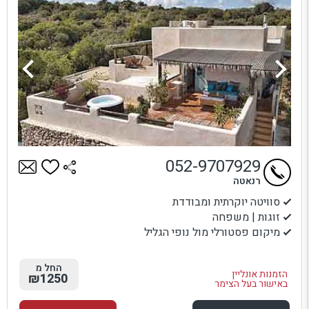
052-9707929
רנאטה
סוויטה יוקרתית ומבודדת
זוגות | משפחה
מיקום פסטורלי מול נופי הגליל
החל מ
הזמנות אונליין
₪1250
באישור בעל הצימר