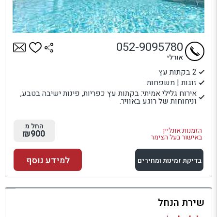
052-9095780
אורלי
2 בקתות עץ
זוגות | משפחות
אירוח גלילי אמיתי: בקתות עץ כפריות, פינות ישיבה בטבע,
וניחוחות של רוגע באוויר.
החל מ
הזמנות אונליין
₪900
באישור בעל הצימר
למידע נוסף
בדיקת זמינות ומחירים
למתחם זה
שירת הנחל
בדיקת זמינות ומחירים