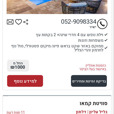
052-9098334
יאיר
וילת נופש עם 4 חדרי שינה+ 2 בקתות עץ
משפחות וזוגות
ממוקם באזור שקט בראש פינה מיקום פסטורלי, מול נוף
לחרמון והרי הגליל
החל מ
הזמנות אונליין
₪1000
באישור בעל הצימר
למידע נוסף
בדיקת זמינות ומחירים
למתחם זה
סוויטת קמאו
בדיקת זמינות ומחירים
גליל עליון | דלתון
11 חוות דעת