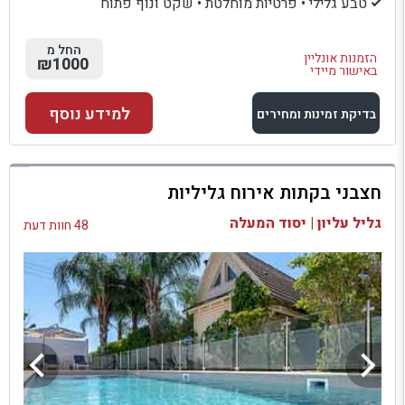
טבע גלילי • פרטיות מוחלטת • שקט ונוף פתוח
החל מ
הזמנות אונליין
₪1000
באישור מיידי
למידע נוסף
בדיקת זמינות ומחירים
למתחם זה
חצבני בקתות אירוח גליליות
בדיקת זמינות ומחירים
גליל עליון | יסוד המעלה
48 חוות דעת