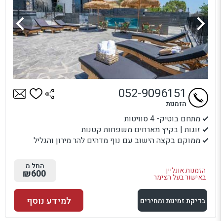
052-9096151
הזמנות
מתחם בוטיק- 4 סוויטות
זוגות | בקיץ מארחים משפחות קטנות
ממוקם בקצה הישוב עם נוף מדהים להר מירון והגליל
החל מ
הזמנות אונליין
₪600
באישור בעל הצימר
למידע נוסף
בדיקת זמינות ומחירים