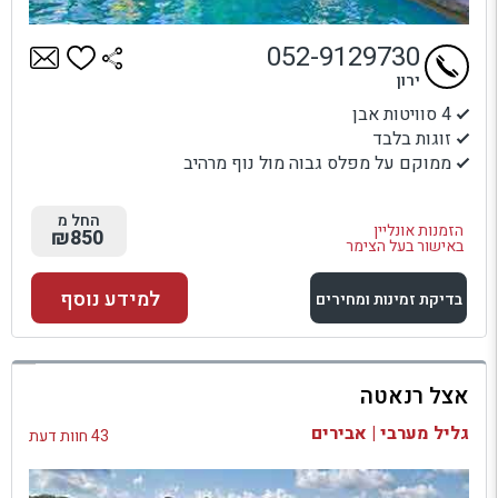
052-9129730
ירון
4 סוויטות אבן
זוגות בלבד
ממוקם על מפלס גבוה מול נוף מרהיב
החל מ
הזמנות אונליין
₪850
באישור בעל הצימר
למידע נוסף
בדיקת זמינות ומחירים
למתחם זה
אצל רנאטה
בדיקת זמינות ומחירים
גליל מערבי | אבירים
43 חוות דעת