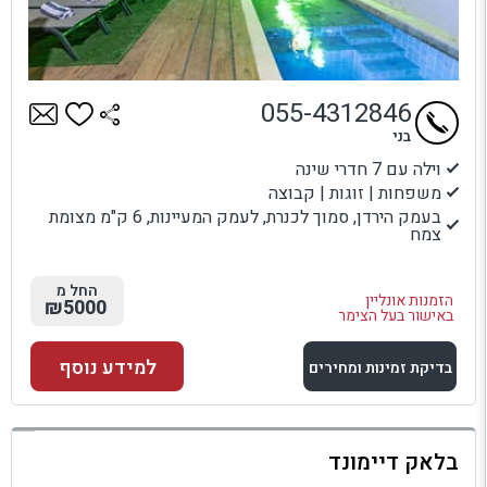
055-4312846
בני
וילה עם 7 חדרי שינה
משפחות | זוגות | קבוצה
בעמק הירדן, סמוך לכנרת, לעמק המעיינות, 6 ק"מ מצומת
צמח
החל מ
הזמנות אונליין
₪5000
באישור בעל הצימר
למידע נוסף
בדיקת זמינות ומחירים
למתחם זה
בלאק דיימונד
בדיקת זמינות ומחירים