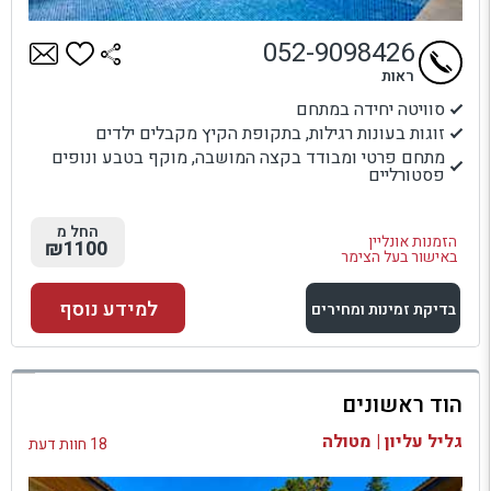
052-9098426
ראות
סוויטה יחידה במתחם
זוגות בעונות רגילות, בתקופת הקיץ מקבלים ילדים
מתחם פרטי ומבודד בקצה המושבה, מוקף בטבע ונופים
פסטורליים
החל מ
הזמנות אונליין
₪1100
באישור בעל הצימר
למידע נוסף
בדיקת זמינות ומחירים
למתחם זה
הוד ראשונים
בדיקת זמינות ומחירים
גליל עליון | מטולה
18 חוות דעת