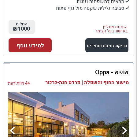
מתאים למשפחות וזוגות
סביבה גלילית שקטה מול נוף פתוח
החל מ
הזמנות אונליין
₪1000
באישור בעל הצימר
למידע נוסף
בדיקת זמינות ומחירים
למתחם זה
אופא - Oppa
בדיקת זמינות ומחירים
מישור החוף והשפלה | פרדס חנה-כרכור
44 חוות דעת