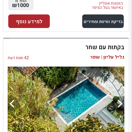
החל מ
הזמנות אונליין
₪1000
באישור בעל הצימר
למידע נוסף
בדיקת זמינות ומחירים
למתחם זה
בקתות עם שחר
בדיקת זמינות ומחירים
גליל עליון | שפר
42 חוות דעת