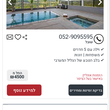
052-9095595
שובל
וילה עם 5 חדרים
משפחות | זוגות
בלב הטבע של הגליל המערבי
החל מ
הזמנות אונליין
₪4500
באישור בעל הצימר
למידע נוסף
בדיקת זמינות ומחירים
למתחם זה