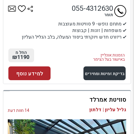
055-4312630
תומר
מתחם נופש- 9 סוויטות מעוצבות
משפחות | זוגות | קבוצות
ריזורט חדש ויוקרתי ביסוד המעלה, בלב הגליל העליון
החל מ
הזמנות אונליין
₪1190
באישור בעל הצימר
למידע נוסף
בדיקת זמינות ומחירים
למתחם זה
סוויטת אמרלד
בדיקת זמינות ומחירים
גליל עליון | דלתון
14 חוות דעת