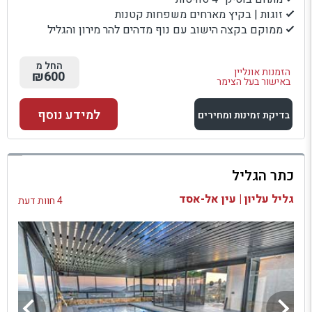
זוגות | בקיץ מארחים משפחות קטנות
ממוקם בקצה הישוב עם נוף מדהים להר מירון והגליל
החל מ
הזמנות אונליין
₪600
באישור בעל הצימר
למידע נוסף
בדיקת זמינות ומחירים
למתחם זה
כתר הגליל
בדיקת זמינות ומחירים
גליל עליון | עין אל-אסד
4 חוות דעת