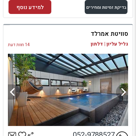
למידע נוסף
בדיקת זמינות ומחירים
למתחם זה
סוויטת אמרלד
בדיקת זמינות ומחירים
גליל עליון | דלתון
14 חוות דעת
052-9788527