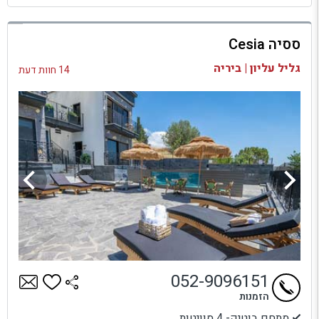
למתחם זה
ססיה Cesia
בדיקת זמינות ומחירים
גליל עליון | ביריה
14 חוות דעת
052-9096151
הזמנות
מתחם בוטיק- 4 סוויטות