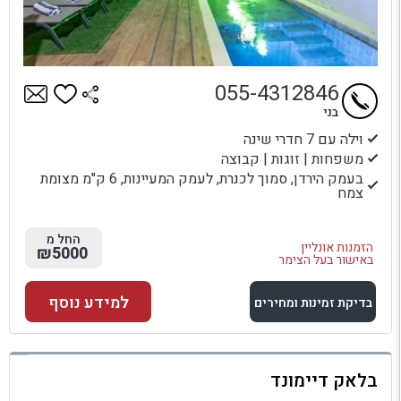
055-4312846
בני
וילה עם 7 חדרי שינה
משפחות | זוגות | קבוצה
בעמק הירדן, סמוך לכנרת, לעמק המעיינות, 6 ק"מ מצומת
צמח
החל מ
הזמנות אונליין
₪5000
באישור בעל הצימר
למידע נוסף
בדיקת זמינות ומחירים
למתחם זה
בלאק דיימונד
בדיקת זמינות ומחירים