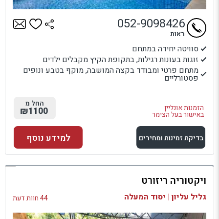
052-9098426
ראות
סוויטה יחידה במתחם
זוגות בעונות רגילות, בתקופת הקיץ מקבלים ילדים
מתחם פרטי ומבודד בקצה המושבה, מוקף בטבע ונופים
פסטורליים
החל מ
הזמנות אונליין
₪1100
באישור בעל הצימר
למידע נוסף
בדיקת זמינות ומחירים
למתחם זה
ויקטוריה ריזורט
בדיקת זמינות ומחירים
גליל עליון | יסוד המעלה
44 חוות דעת