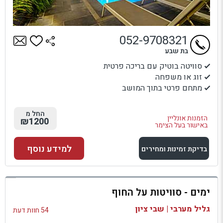
052-9708321
בת שבע
סוויטה בוטיק עם בריכה פרטית
זוג או משפחה
מתחם פרטי בתוך המושב
החל מ
הזמנות אונליין
₪1200
באישור בעל הצימר
למידע נוסף
בדיקת זמינות ומחירים
למתחם זה
ימים - סוויטות על החוף
בדיקת זמינות ומחירים
גליל מערבי | שבי ציון
54 חוות דעת