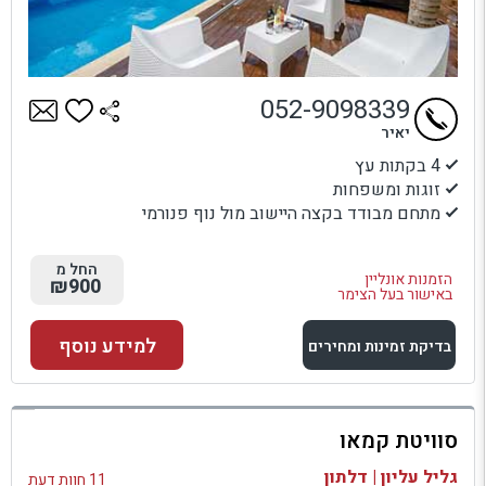
052-9098339
יאיר
4 בקתות עץ
זוגות ומשפחות
מתחם מבודד בקצה היישוב מול נוף פנורמי
החל מ
הזמנות אונליין
₪900
באישור בעל הצימר
למידע נוסף
בדיקת זמינות ומחירים
למתחם זה
סוויטת קמאו
בדיקת זמינות ומחירים
גליל עליון | דלתון
11 חוות דעת