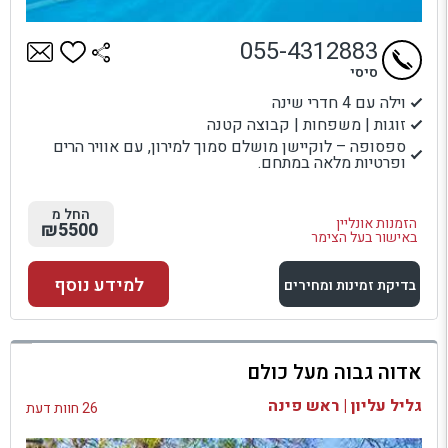
055-4312883
סיסי
וילה עם 4 חדרי שינה
זוגות | משפחות | קבוצה קטנה
ספסופה – לוקיישן מושלם סמוך למירון, עם אוויר הרים
ופרטיות מלאה במתחם.
החל מ
הזמנות אונליין
₪5500
באישור בעל הצימר
למידע נוסף
בדיקת זמינות ומחירים
למתחם זה
אדוה גבוה מעל כולם
בדיקת זמינות ומחירים
גליל עליון | ראש פינה
26 חוות דעת