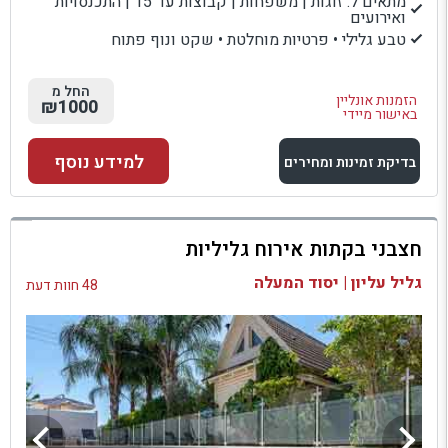
מתאים ל: זוגות | משפחות | קבוצות עד 15 | התכנסויות
ואירועים
טבע גלילי • פרטיות מוחלטת • שקט ונוף פתוח
החל מ
הזמנות אונליין
₪1000
באישור מיידי
למידע נוסף
בדיקת זמינות ומחירים
למתחם זה
חצבני בקתות אירוח גליליות
בדיקת זמינות ומחירים
גליל עליון | יסוד המעלה
48 חוות דעת