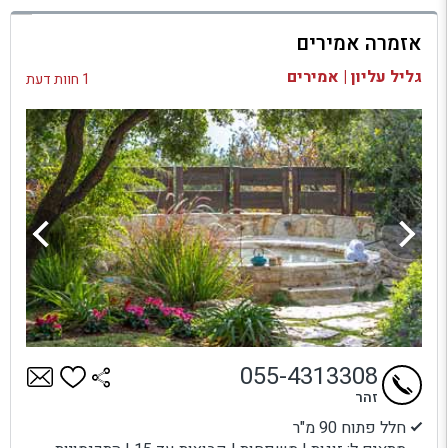
למתחם זה
אזמרה אמירים
בדיקת זמינות ומחירים
גליל עליון | אמירים
1 חוות דעת
055-4313308
זהר
חלל פתוח 90 מ"ר