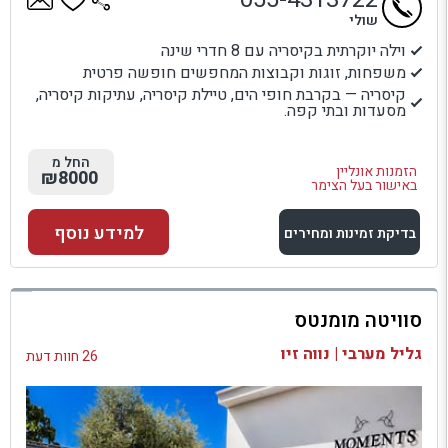
שולי
וילה יוקרתית בקיסריה עם 8 חדרי שינה
משפחות, זוגות וקבוצות המחפשים חופשה פרטית
קיסריה — בקרבת חופי הים, טיילת קיסריה, עתיקות קיסריה,
מסעדות ובתי קפה.
החל מ
הזמנות אונליין
₪8000
באישור בעל הצימר
למידע נוסף
בדיקת זמינות ומחירים
למתחם זה
סוויטה מומנטס
בדיקת זמינות ומחירים
גליל מערבי | נווה זיו
26 חוות דעת