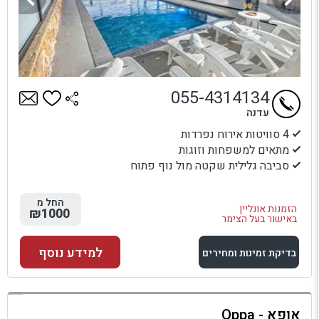
055-4314134
עדנה
4 סוויטות אירוח נפרדות
מתאים למשפחות וזוגות
סביבה גלילית שקטה מול נוף פתוח
החל מ
הזמנות אונליין
₪1000
באישור בעל הצימר
למידע נוסף
בדיקת זמינות ומחירים
למתחם זה
אופא - Oppa