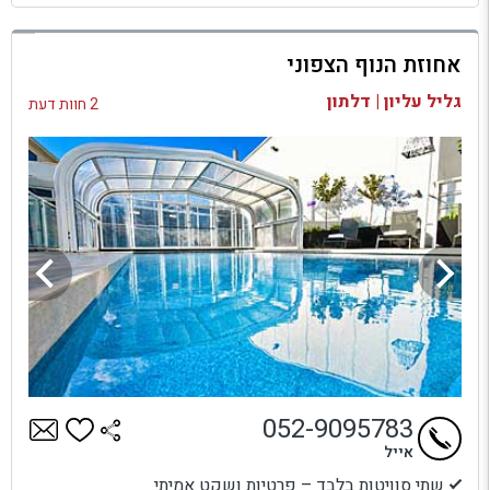
למתחם זה
אחוזת הנוף הצפוני
בדיקת זמינות ומחירים
גליל עליון | דלתון
2 חוות דעת
052-9095783
אייל
שתי סוויטות בלבד – פרטיות ושקט אמיתי