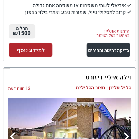
אידיאלי לשתי משפחות או משפחה אחת גדולה
קרוב למסלולי טיול, שמורות טבע ואתרי בילוי בצפון
החל מ
הזמנות אונליין
₪1500
באישור בעל הצימר
למידע נוסף
בדיקת זמינות ומחירים
למתחם זה
וילה איליי ריזורט
בדיקת זמינות ומחירים
גליל עליון | חצור הגלילית
13 חוות דעת