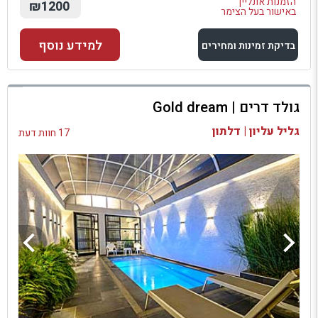
הזמנות אונליין
₪1200
באישור בעל הצימר
למידע נוסף
בדיקת זמינות ומחירים
למתחם זה
גולד דרים | Gold dream
בדיקת זמינות ומחירים
גליל עליון | דלתון
17 חוות דעת