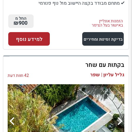
מתחם מבודד בקצה היישוב מול נוף פנורמי
החל מ
הזמנות אונליין
₪900
באישור בעל הצימר
למידע נוסף
בדיקת זמינות ומחירים
למתחם זה
בקתות עם שחר
בדיקת זמינות ומחירים
גליל עליון | שפר
42 חוות דעת