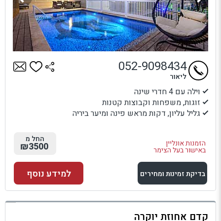
052-9098434
ליאור
וילה עם 4 חדרי שינה
זוגות, משפחות וקבוצות קטנות
גליל עליון, דקות מראש פינה ומיער ביריה
החל מ
הזמנות אונליין
₪3500
באישור בעל הצימר
למידע נוסף
בדיקת זמינות ומחירים
למתחם זה
קדם אחוזת יוקרה