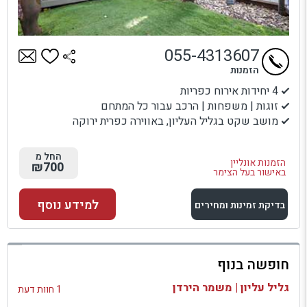
055-4313607
הזמנות
4 יחידות אירוח כפריות
זוגות | משפחות | הרכב עבור כל המתחם
מושב שקט בגליל העליון, באווירה כפרית ירוקה
החל מ
הזמנות אונליין
₪700
באישור בעל הצימר
למידע נוסף
בדיקת זמינות ומחירים
למתחם זה
חופשה בנוף
בדיקת זמינות ומחירים
גליל עליון | משמר הירדן
1 חוות דעת