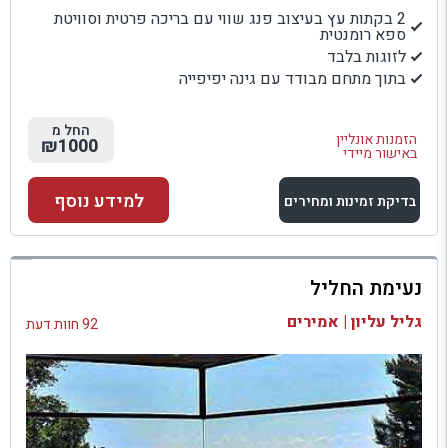
2 בקתות עץ בעיצוב פנג שווי עם בריכה פרטית וסוויטת
ספא רומנטית
לזוגות בלבד
בתוך מתחם מבודד עם גינה יפיפייה
החל מ
הזמנות אונליין
₪1000
באישור מיידי
למידע נוסף
בדיקת זמינות ומחירים
למתחם זה
נעימת החליל
בדיקת זמינות ומחירים
גליל עליון | אמירים
92 חוות דעת