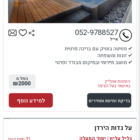
052-9788527
אייל
סוויטה בוטיק עם בריכה פרטית
זוגות ומשפחה
מושב תיירותי ובמיקום מבודד ופרטי
החל מ
הזמנות אונליין
₪2000
באישור בעל הצימר
למידע נוסף
בדיקת זמינות ומחירים
למתחם זה
על גדות הירדן
בדיקת זמינות ומחירים
גליל עליון | יסוד המעלה
31 חוות דעת