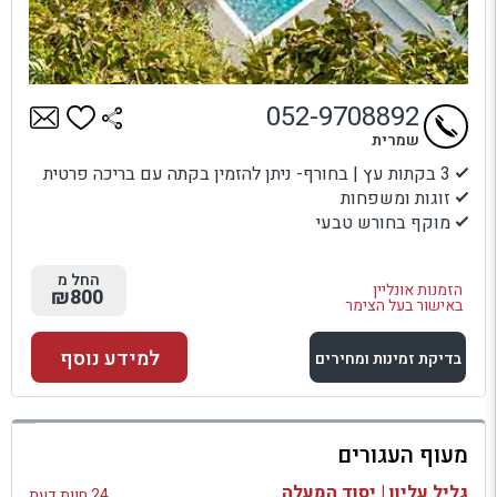
052-9708892
שמרית
3 בקתות עץ | בחורף- ניתן להזמין בקתה עם בריכה פרטית
זוגות ומשפחות
מוקף בחורש טבעי
החל מ
הזמנות אונליין
₪800
באישור בעל הצימר
למידע נוסף
בדיקת זמינות ומחירים
למתחם זה
מעוף העגורים
בדיקת זמינות ומחירים
גליל עליון | יסוד המעלה
24 חוות דעת