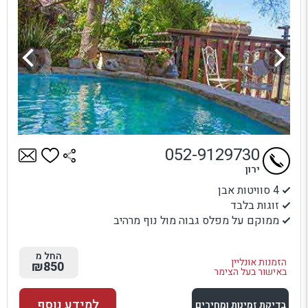
052-9129730
ירון
4 סוויטות אבן
זוגות בלבד
ממוקם על מפלס גבוה מול נוף מרהיב
החל מ
הזמנות אונליין
₪850
באישור בעל הצימר
למידע נוסף
בדיקת זמינות ומחירים