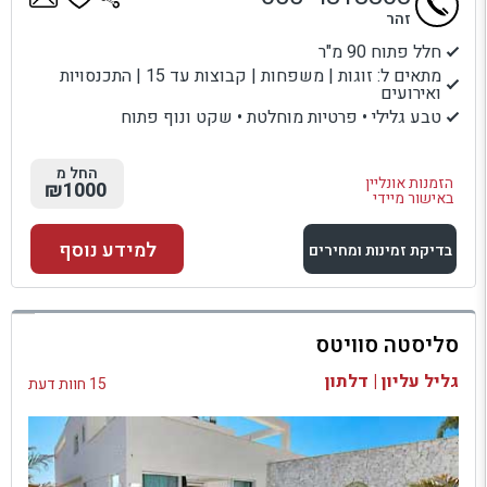
זהר
חלל פתוח 90 מ"ר
מתאים ל: זוגות | משפחות | קבוצות עד 15 | התכנסויות
ואירועים
טבע גלילי • פרטיות מוחלטת • שקט ונוף פתוח
החל מ
הזמנות אונליין
₪1000
באישור מיידי
למידע נוסף
בדיקת זמינות ומחירים
למתחם זה
סליסטה סוויטס
בדיקת זמינות ומחירים
גליל עליון | דלתון
15 חוות דעת