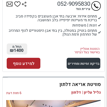
052-9095830
עירית הוד
מתחם אירוח: ארבעה בתי אבן מעוצבים בקפידה סביב
בריכת מי מעיינות יפיפייה בלב המושבה.
זוגות | משפחות
מתחם בוטיק במטולה, בין בתי אבן היסטוריים לנוף המרהיב
של החרמון ורמת הגולן.
החל מ
הזמנות אונליין
₪1400
באישור בעל הצימר
למידע נוסף
בדיקת זמינות ומחירים
למתחם זה
סוויטת אריאה דלתון
בדיקת זמינות ומחירים
גליל עליון | דלתון
6 חוות דעת