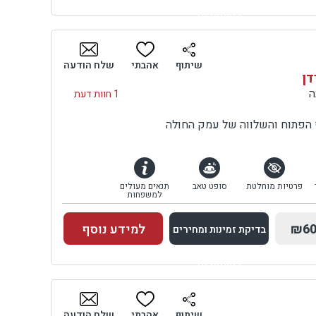
למתחם זה
שות
בדיקת זמינות ומחירים
שיתוף
אהבתי
שלח הודעה
דן
כדי
1 חוות דעת
ימה
ף הפתוח והשלווה של עמק החולה
פרטיות מוחלטת
סופט טאב
תנאים מעולים
למשפחות
אל דאגה! נתקלתם בבעיה הקשורה בהזמנה אחרי שעות הפעילות? הקישו 0
₪60
למידע נוסף
בדיקת זמינות ומחירים
זור
למתחם זה
בדיקת זמינות ומחירים
שיתוף
אהבתי
שלח הודעה