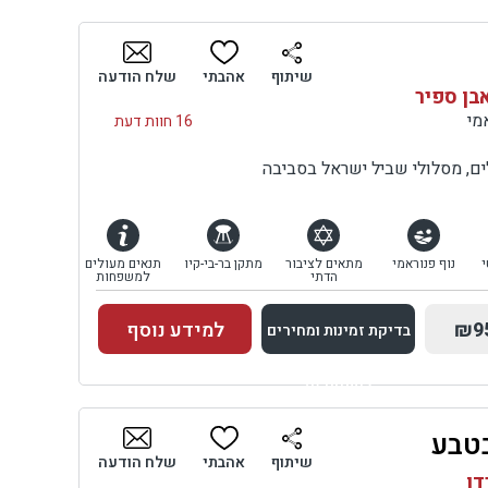
בדיקת זמינות ומחירים
שיתוף
אהבתי
שלח הודעה
אבן ספיר
16 חוות דעת
לים, מסלולי שביל ישראל בסביבה
י
נוף פנוראמי
מתאים לציבור
מתקן בר-בי-קיו
תנאים מעולים
הדתי
למשפחות
₪9
למידע נוסף
בדיקת זמינות ומחירים
למתחם זה
טבע
בדיקת זמינות ומחירים
שיתוף
אהבתי
שלח הודעה
דן