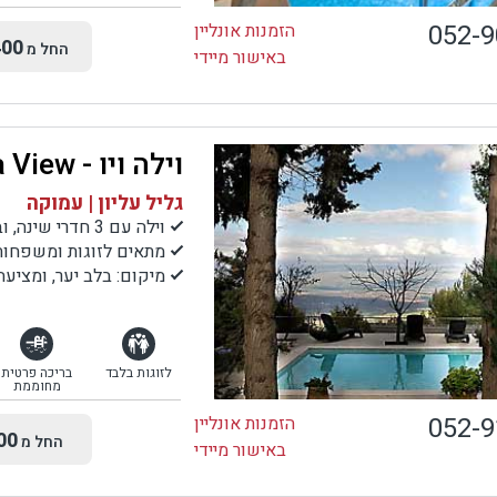
052-
הזמנות אונליין
00
החל מ
באישור מיידי
וילה ויו - Vila View
גליל עליון | עמוקה
וילה עם 3 חדרי שינה, ובקתה נוספת נפרדת לזוגות בלבד
מתאים לזוגות ומשפחות
מיקום: בלב יער, ומציעה
לזוגות בלבד
בריכה פרטית
מחוממת
052-
הזמנות אונליין
00
החל מ
באישור מיידי