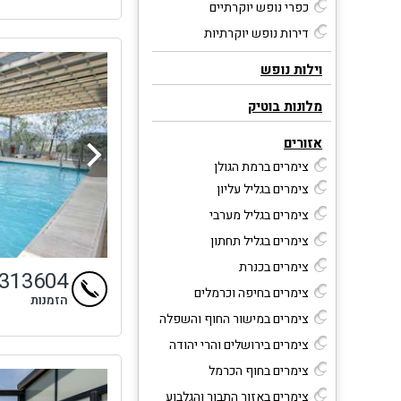
למה 
כפרי נופש יוקרתיים
•
דירות נופש יוקרתיות
•
לשדר
וילות נופש
•
מלונות בוטיק
תנו 
להבט
אזורים
צרו 
צימרים ברמת הגולן
בדיו
צימרים בגליל עליון
צימרים בגליל מערבי
שעות
ימים א'-
צימרים בגליל תחתון
ימי ו' וערבי 
צימרים בכנרת
4313604
צימרים בחיפה וכרמלים
הזמנות
ונצי
צימרים במישור החוף והשפלה
אליכ
צימרים בירושלים והרי יהודה
צימרים בחוף הכרמל
צימרים באזור התבור והגלבוע