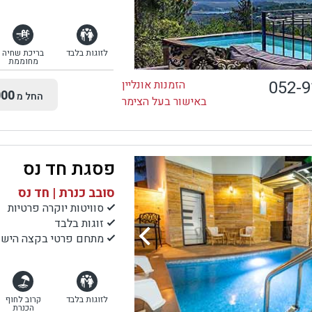
לזוגות בלבד
בריכת שחיה
מחוממת
052-
הזמנות אונליין
00
החל מ
באישור בעל הצימר
פסגת חד נס
סובב כנרת | חד נס
סוויטות יוקרה פרטיות
זוגות בלבד
מתחם פרטי בקצה הישוב
לזוגות בלבד
קרוב לחוף
הכנרת