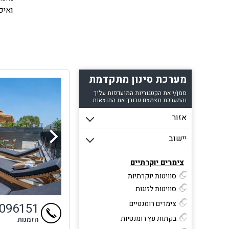
ואיכ
חווי
שאתם
איך 
המרכ
של צ
מערכת סינון מתקדמת
לשיר
סמן/י את הקטגוריות המועדפות עליך
האיש
והמערכת תצמצם עבורך את התוצאות
בין 
או ס
לחלו
שירו
•
צימרים יוקרתיים
ודרי
סוויטות יוקרתיות
•
סוויטות לזוגות
באיכ
צימרים רומנטיים
9096151
•
תוך 
בקתות עץ רומנטיות
הזמנות