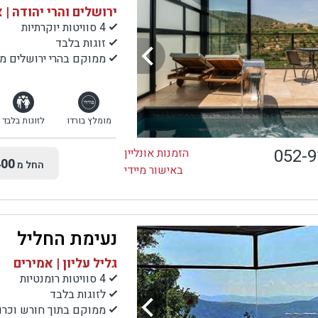
ירושלים והרי יהודה | 
4 סוויטות יוקרתיות
זוגות בלבד
ממוקם בהרי ירושלים מול נוף פראי, כ
מומלץ בורדו
לזוגות בלבד
052-
הזמנות אונליין
00
החל מ
באישור מיידי
נעימת החליל
גליל עליון | אמירים
4 סוויטות רומנטיות
לזוגות בלבד
ממוקם בתוך חורש וכרם ז