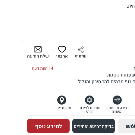
ית,
תים
יות
מין
יכם
שיתוף
אהבתי
שלח הודעה
ום,
14 חוות דעת
לכם
משפחות קטנות
וף מדהים להר מירון והגליל
קשה
הכל
בריכה מחוממת
מתאים לציבור
מיקום ייחודי
ומקורה
הדתי
כם,
₪6
למידע נוסף
בדיקת זמינות ומחירים