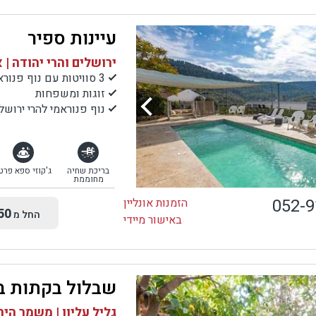
עיינות ספיר
ירושלים והרי יהודה | 
3 סוויטות עם נוף פנוראמי
זוגות ומשפחות
נוף פנוראמי להרי ירוש
בריכת שחיה
ג'קוזי ספא פרט
מחוממת
052-
הזמנות אונליין
50
החל מ
באישור מיידי
שבלול בקתות ב
גליל עליון | משמר היר