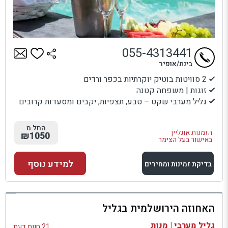
055-4313441
בינת/אופיר
2 סוויטות בוטיק יוקרתיות בכפר ורדים
זוגות | משפחה קטנה
גליל מערבי שקט – טבע, תצפיות, יקבים ומסעדות קרובים
החל מ
הזמנות אונליין
₪1050
באישור בעל הצימר
למידע נוסף
בדיקת זמינות ומחירים
למתחם זה
האחוזה הירושלמית בגליל
בדיקת זמינות ומחירים
גליל מערבי | מנות
21 חוות דעת