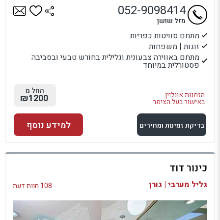
052-9098414
מזל שושן
מתחם סוויטות כפריות
זוגות | משפחות
מתחם באווירה צבעונית וגלילית בחורש טבעי ובסביבה
פסטורלית במיוחד
החל מ
הזמנות אונליין
₪1200
באישור בעל הצימר
למידע נוסף
בדיקת זמינות ומחירים
למתחם זה
כינור דוד
בדיקת זמינות ומחירים
גליל מערבי | גורן
108 חוות דעת