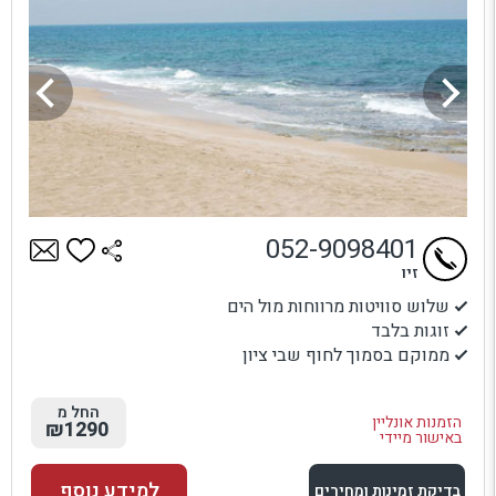
052-9098401
זיו
שלוש סוויטות מרווחות מול הים
זוגות בלבד
ממוקם בסמוך לחוף שבי ציון
החל מ
הזמנות אונליין
₪1290
באישור מיידי
למידע נוסף
בדיקת זמינות ומחירים