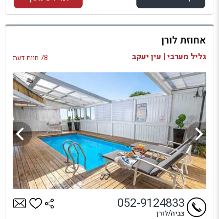
למתחם זה
אחוזת לורן
בדיקת זמינות ומחירים
גליל מערבי | עין יעקב
78 חוות דעת
052-9124833
צביה/לורן