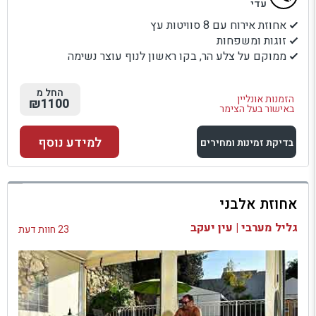
עדי
אחוזת אירוח עם 8 סוויטות עץ
זוגות ומשפחות
ממוקם על צלע הר, בקו ראשון לנוף עוצר נשימה
החל מ
הזמנות אונליין
₪1100
באישור בעל הצימר
למידע נוסף
בדיקת זמינות ומחירים
למתחם זה
אחוזת אלבני
בדיקת זמינות ומחירים
גליל מערבי | עין יעקב
23 חוות דעת