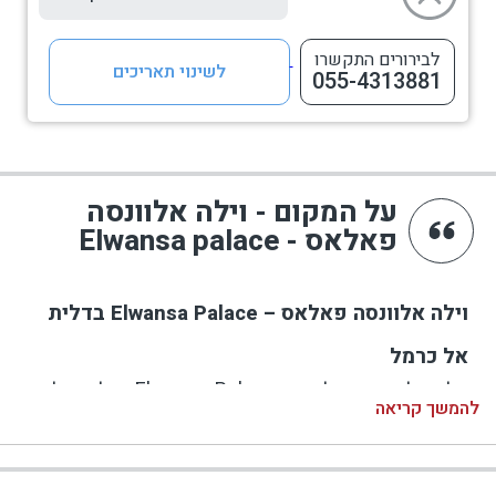
לבירורים התקשרו
לשינוי תאריכים
055-4313881
על המקום - וילה אלוונסה
פאלאס - Elwansa palace
וילה אלוונסה פאלאס – Elwansa Palace בדלית
אל כרמל
וילה אלוונסה פאלאס – Elwansa Palace בדלית אל
להמשך קריאה
כרמל היא מתחם אירוח גדול, מטופח ומרווח למשפחות,
משפחות מורחבות וקבוצות משפחתיות באזור הכרמל.
המתחם משלב וילת עץ כפרית בשתי קומות, 6 יחידות