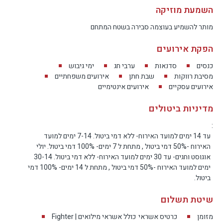
השמעת מוזיקה
6 יחידות אירוח , סה״כ 11 חדרי שינה ו־6 חדרי
מותר להשמיע בעוצמה סבירה בשטח המתחם
רחצה
הפקת אירועים
וילה אלוונסה פאלאס כוללת 5 יחידות אירוח
כנסים
סדנאות
ערבי חג
ימי גיבוש
משפחתיות, סוויטה זוגית, ובהן סה״כ 11 חדרי שינה ו־6
מסיבת רווקות
שבת חתן
אירועים משפחתיים
חדרי רחצה פרטיים. חלק מהיחידות בנויות במבנה נוח
אירועים עסקיים
אירועים אינטימיים
במיוחד של חדר זוגי לצד חדר ילדים צמוד, כך שכל
מדיניות ביטולים
משפחה יכולה ליהנות ממרחב שינה פרטי, מסודר ונוח,
עם התאמה מצוינת להורים ולילדים.
:
עד 14 ימים למועד האירוח- ללא דמי ביטול. 7-14 ימים למועד
האירוח -50% דמי ביטול , מתחת ל 7 ימים- 100% דמי ביטול. יולי
החלוקה הזו היא יתרון משמעותי באירוח של משפחות
אוגוסט וחגים- עד 30 ימים למועד האירוח- ללא דמי ביטול. 30-14
מורחבות וקבוצות משפחתיות. במקום שבו כמה
ימים למועד האירוח -50% דמי ביטול , מתחת ל 14 ימים- 100% דמי
משפחות מתארחות יחד, חשוב שלכל משפחה תהיה
ביטול.
תחושת פרטיות, חדר רחצה נוח וחלוקה טובה בין מבוגרים
שיטת תשלום
לילדים. באלוונסה פאלאס המבנה הזה מאפשר שהות
מסודרת, נעימה ופרקטית יותר לאורך כל החופשה.
מזומן
כרטיס אשראי
כולל אשראי מילואים | Fighter