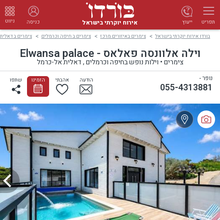
ניווט
אירוח יוקרתי בישראל
ייעוץ
כניסה
תפריט
בורדו אירוח יוקרתי בישראל
צימרים באיזורים מרכז
צימרים ב חיפה וכרמלים
צימרים ב דאלית
וילה אלוונסה פאלאס - Elwansa palace
צימרים • וילות נופש בחיפה וכרמלים , דאלית אל-כרמל
נופר -
הודעה
אהבתי
הזמינו
שתפו
055-4313881