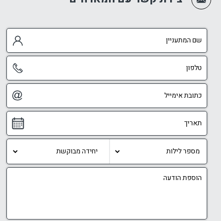
במתחם קיים ממ״ד / חדר ביטחון עבור אורחי הווילה. ניתן
להגיע אליו גם דרך דלת היציאה מהמטבח, דבר שמוסיף
תחושת ביטחון ונוחות בזמן השהות. עבור משפחות רבות,
במיוחד בתקופה הנוכחית, קיומו של מרחב מוגן הוא נתון
חשוב מאוד בבחירת מקום אירוח.
מתאים גם לאירועים בתיאום מראש
לצד ההתאמה המרכזית למשפחות ולחופשות
משפחתיות, אלוונסה פאלאס יכולה להתאים גם
לאירועים פרטיים ומגוונים בתיאום מראש. בזכות השטח
הגדול של המתחם, החצרות הרחבות, מבנה האירוח
הנפרד, החניה הפרטית והחלוקה הנוחה בין אזורי הפנים
והחוץ, ניתן לקיים במקום אירועים של עד 300 אורחים,
בהתאם לאופי האירוע ולסיכום מול המארחים.
המתחם יכול להתאים לימי הולדת, אירועים משפחתיים,