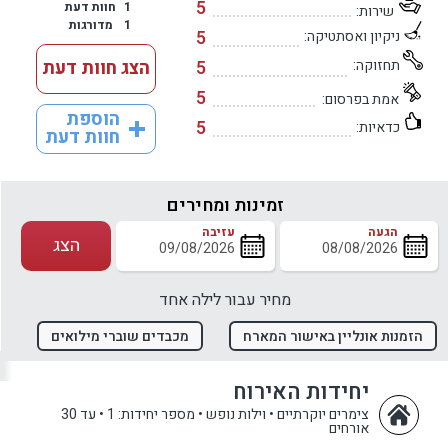
5
1
חוות דעת
שירות:
1
מדורגות
5
ניקיון ואסתטיקה:
תחזוקה:
5
הצג חוות דעת
5
אמת בפרסום:
הוספת
5
כדאיות:
חוות דעת
זמינות ומחירים
הגעה
עזיבה
הצג
מחיר עבור לילה אחד
הזמנות אונליין באישור המארח
מכבדים שוברי מילואים
יחידות האירוח
צימרים יוקרתיים • וילות נופש
•
מספר יחידות: 1
•
עד 30
אורחים