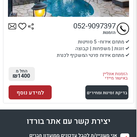
052-9097397
הזמנות
מתחם אירוח- 5 סוויטות
זוגות | משפחות | קבוצה
מתחם אירוח פרטי המשקיף לכנרת
החל מ
הזמנות אונליין
₪1400
באישור מיידי
למידע נוסף
בדיקת זמינות ומחירים
למתחם זה
יצירת קשר עם אתר בורדו
בדיקת זמינות ומחירים
אני מעוניין/ת לקבל עדכונים ממועדון חברים