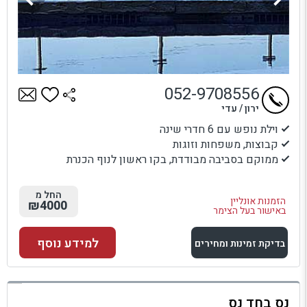
052-9708556
ירון / עדי
וילת נופש עם 6 חדרי שינה
קבוצות, משפחות וזוגות
ממוקם בסביבה מבודדת, בקו ראשון לנוף הכנרת
החל מ
הזמנות אונליין
₪4000
באישור בעל הצימר
למידע נוסף
בדיקת זמינות ומחירים
למתחם זה
נס בחד נס