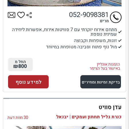
052-9098381
מרים
מתחם אירוח יוקרתי עם 7 סוויטות אירוח, אפשרות ליחידה
שמינית נוספת
זוגות, משפחות וקבוצה
מול נוף פתוח וסביבה מטופחת במיוחד
החל מ
הזמנות אונליין
₪800
באישור בעל הצימר
למידע נוסף
בדיקת זמינות ומחירים
למתחם זה
עדן סוויט
בדיקת זמינות ומחירים
כנרת גליל תחתון ועמקים | יבנאל
30 חוות דעת