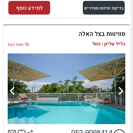
למידע נוסף
בדיקת זמינות ומחירים
למתחם זה
סוויטות בצל האלה
בדיקת זמינות ומחירים
גליל עליון | כחל
70 חוות דעת
052-9098414