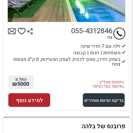
055-4312846
בני
וילה עם 7 חדרי שינה
משפחות | זוגות | קבוצה
בעמק הירדן, סמוך לכנרת, לעמק המעיינות, 6 ק"מ מצומת
צמח
החל מ
הזמנות אונליין
₪5000
באישור בעל הצימר
למידע נוסף
בדיקת זמינות ומחירים
למתחם זה
פרובנס של בלהה
בדיקת זמינות ומחירים