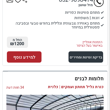
מזל שושן
מתחם סוויטות כפריות
זוגות | משפחות
מתחם באווירה צבעונית וגלילית בחורש טבעי ובסביבה
פסטורלית במיוחד
החל מ
הזמנות אונליין
₪1200
באישור בעל הצימר
למידע נוסף
בדיקת זמינות ומחירים
למתחם זה
חלומות לבנים
בדיקת זמינות ומחירים
כנרת גליל תחתון ועמקים | כלנית
34 חוות דעת