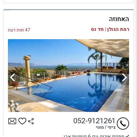
למתחם זה
האחוזה
בדיקת זמינות ומחירים
רמת הגולן | חד נס
47 חוות דעת
052-9121261
ציפי / מוטי
מתחם אירוח עם 6 סוויטות אבן