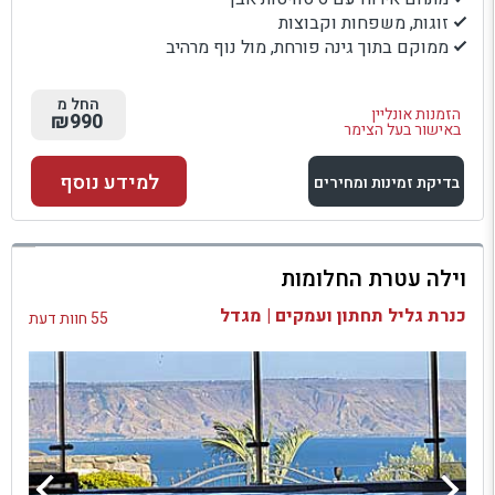
זוגות, משפחות וקבוצות
ממוקם בתוך גינה פורחת, מול נוף מרהיב
החל מ
הזמנות אונליין
₪990
באישור בעל הצימר
למידע נוסף
בדיקת זמינות ומחירים
למתחם זה
וילה עטרת החלומות
בדיקת זמינות ומחירים
כנרת גליל תחתון ועמקים | מגדל
55 חוות דעת