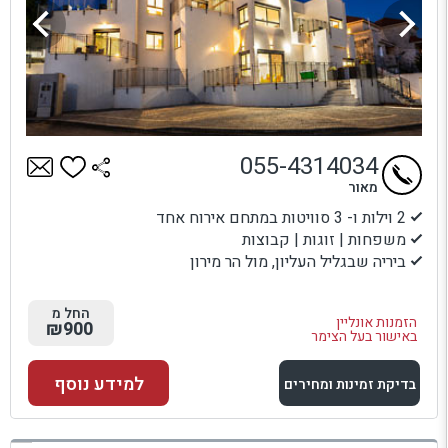
055-4314034
מאור
2 וילות ו- 3 סוויטות במתחם אירוח אחד
משפחות | זוגות | קבוצות
ביריה שבגליל העליון, מול הר מירון
החל מ
הזמנות אונליין
₪900
באישור בעל הצימר
למידע נוסף
בדיקת זמינות ומחירים
למתחם זה