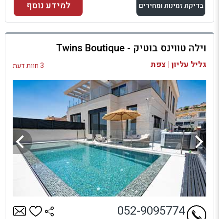
למידע נוסף
בדיקת זמינות ומחירים
למתחם זה
וילה טווינס בוטיק - Twins Boutique
בדיקת זמינות ומחירים
גליל עליון | צפת
3 חוות דעת
052-9095774