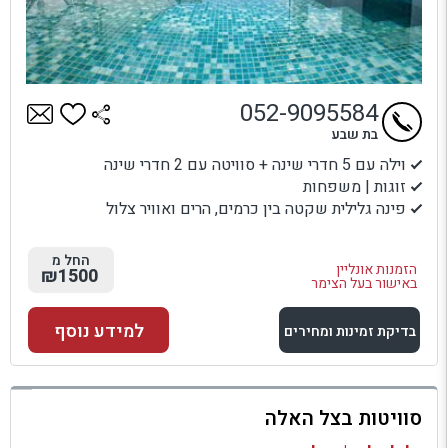
052-9095584
בת שבע
וילה עם 5 חדרי שינה + סוויטה עם 2 חדרי שינה
זוגות | משפחות
פינה גלילית שקטה בין כרמים, הרים ואוויר צלול
החל מ
הזמנות אונליין
₪1500
באישור בעל הצימר
למידע נוסף
בדיקת זמינות ומחירים
למתחם זה
סוויטות בצל האלה
בדיקת זמינות ומחירים