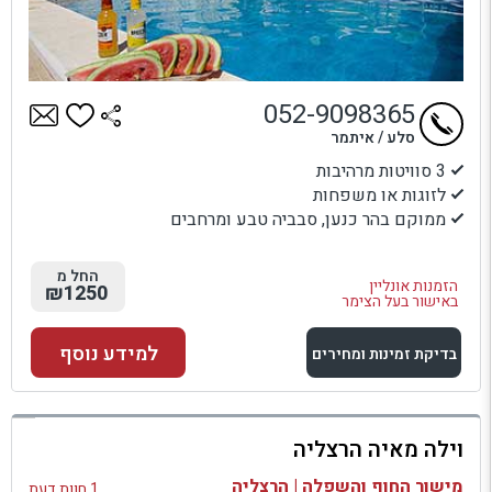
052-9098365
סלע / איתמר
3 סוויטות מרהיבות
לזוגות או משפחות
ממוקם בהר כנען, סבביה טבע ומרחבים
החל מ
הזמנות אונליין
₪1250
באישור בעל הצימר
למידע נוסף
בדיקת זמינות ומחירים
למתחם זה
וילה מאיה הרצליה
בדיקת זמינות ומחירים
מישור החוף והשפלה | הרצליה
1 חוות דעת