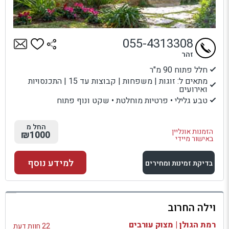
055-4313308
זהר
חלל פתוח 90 מ"ר
מתאים ל: זוגות | משפחות | קבוצות עד 15 | התכנסויות
ואירועים
טבע גלילי • פרטיות מוחלטת • שקט ונוף פתוח
החל מ
הזמנות אונליין
₪1000
באישור מיידי
למידע נוסף
בדיקת זמינות ומחירים
למתחם זה
וילה החרוב
בדיקת זמינות ומחירים
רמת הגולן | מצוק עורבים
22 חוות דעת