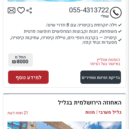
055-4313722
שולי
וילה יוקרתית בקיסריה עם 8 חדרי שינה
משפחות, זוגות וקבוצות המחפשים חופשה פרטית
קיסריה — בקרבת חופי הים, טיילת קיסריה, עתיקות קיסריה,
מסעדות ובתי קפה.
החל מ
הזמנות אונליין
₪8000
באישור בעל הצימר
למידע נוסף
בדיקת זמינות ומחירים
למתחם זה
האחוזה הירושלמית בגליל
בדיקת זמינות ומחירים
גליל מערבי | מנות
21 חוות דעת