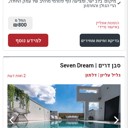
מיקום: בלב יער, ומציעה נוף פנורמי מרהיב של עמק החולה,
הרי הגולן והחרמון.
החל מ
הזמנות אונליין
₪800
באישור מיידי
למידע נוסף
בדיקת זמינות ומחירים
למתחם זה
סבן דרים | Seven Dream
בדיקת זמינות ומחירים
גליל עליון | דלתון
2 חוות דעת