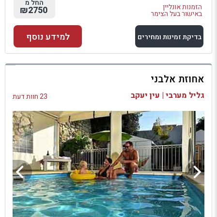
החל מ
הזמנות אונליין
₪2750
באישור בעל הצימר
למידע נוסף
בדיקת זמינות ומחירים
למתחם זה
אחוזת אלבני
בדיקת זמינות ומחירים
גליל מערבי | עין יעקב
23 חוות דעת