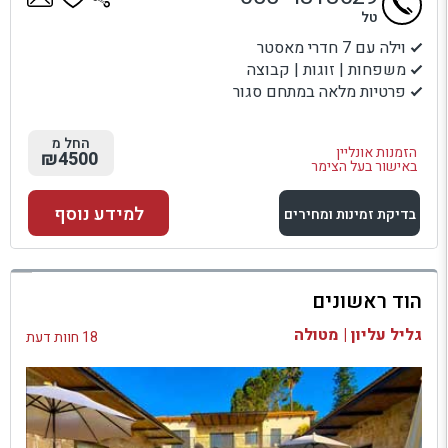
טל
וילה עם 7 חדרי מאסטר
משפחות | זוגות | קבוצה
פרטיות מלאה במתחם סגור
החל מ
הזמנות אונליין
₪4500
באישור בעל הצימר
למידע נוסף
בדיקת זמינות ומחירים
למתחם זה
הוד ראשונים
בדיקת זמינות ומחירים
גליל עליון | מטולה
18 חוות דעת