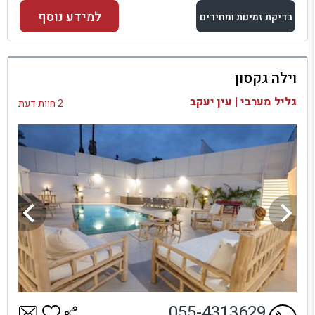
למידע נוסף
בדיקת זמינות ומחירים
למתחם זה
וילה גקסון
בדיקת זמינות ומחירים
גליל מערבי | עין יעקב
2 חוות דעת
055-4313629