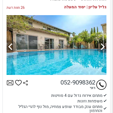
בדיקת זמינות ומחירים
גליל עליון | יסוד המעלה
26 חוות דעת
052-9098362
רוני
מתחם אירוח גדול עם 4 סוויטות
משפחות וזוגות
מתחם ענק מבודד שופע צמחיה, מול נוף להרי הגליל
והחרמון