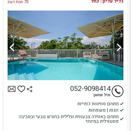
גליל עליון | כחל
70 חוות דעת
052-9098414
מזל שושן
מתחם סוויטות כפריות
זוגות | משפחות
מתחם באווירה צבעונית וגלילית בחורש טבעי ובסביבה
פסטורלית במיוחד