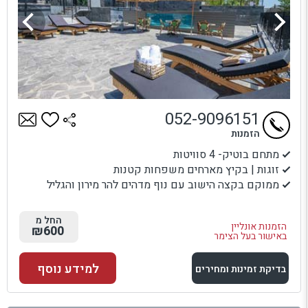
052-9096151
הזמנות
מתחם בוטיק- 4 סוויטות
זוגות | בקיץ מארחים משפחות קטנות
ממוקם בקצה הישוב עם נוף מדהים להר מירון והגליל
החל מ
הזמנות אונליין
₪600
באישור בעל הצימר
למידע נוסף
בדיקת זמינות ומחירים
למתחם זה