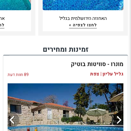
האחוזה הירושלמית בגליל
אחו
לחצו לצפיה »
לח
זמינות ומחירים
מונרו - סוויטות בוטיק
גליל עליון | צפת
89 חוות דעת