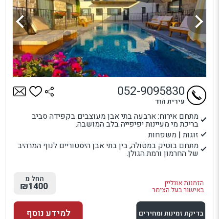
052-9095830
עירית הוד
מתחם אירוח: ארבעה בתי אבן מעוצבים בקפידה סביב
בריכת מי מעיינות יפיפייה בלב המושבה.
זוגות | משפחות
מתחם בוטיק במטולה, בין בתי אבן היסטוריים לנוף המרהיב
של החרמון ורמת הגולן.
החל מ
הזמנות אונליין
₪1400
באישור בעל הצימר
למידע נוסף
בדיקת זמינות ומחירים