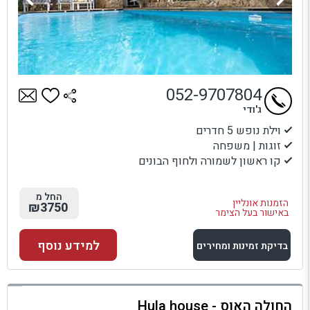
052-9707804
ג'ודי
וילת נופש 5 חדרים
זוגות | משפחה
קו ראשון לשמורה ולחוף הבונים
החל מ
הזמנות אונליין
₪3750
באישור בעל הצימר
למידע נוסף
בדיקת זמינות ומחירים
למתחם זה
החולה האוס - Hula house