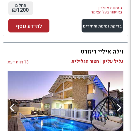
החל מ
הזמנות אונליין
₪1200
באישור בעל הצימר
למידע נוסף
בדיקת זמינות ומחירים
למתחם זה
וילה איליי ריזורט
בדיקת זמינות ומחירים
גליל עליון | חצור הגלילית
13 חוות דעת