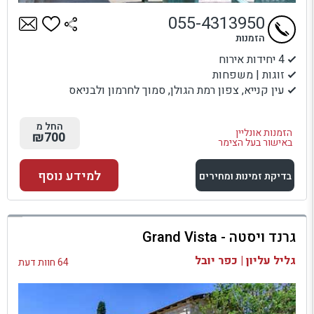
055-4313950
הזמנות
4 יחידות אירוח
זוגות | משפחות
עין קנייא, צפון רמת הגולן, סמוך לחרמון ולבניאס
החל מ
הזמנות אונליין
₪700
באישור בעל הצימר
למידע נוסף
בדיקת זמינות ומחירים
למתחם זה
גרנד ויסטה - Grand Vista
בדיקת זמינות ומחירים
גליל עליון | כפר יובל
64 חוות דעת