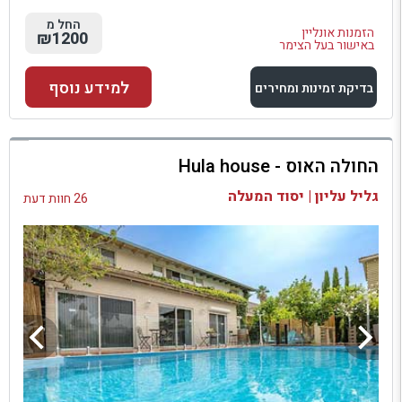
החל מ
הזמנות אונליין
₪1200
באישור בעל הצימר
למידע נוסף
בדיקת זמינות ומחירים
למתחם זה
החולה האוס - Hula house
בדיקת זמינות ומחירים
גליל עליון | יסוד המעלה
26 חוות דעת