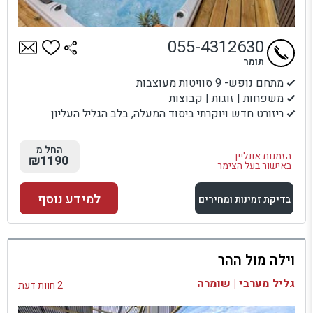
055-4312630
תומר
מתחם נופש- 9 סוויטות מעוצבות
משפחות | זוגות | קבוצות
ריזורט חדש ויוקרתי ביסוד המעלה, בלב הגליל העליון
החל מ
הזמנות אונליין
₪1190
באישור בעל הצימר
למידע נוסף
בדיקת זמינות ומחירים
למתחם זה
וילה מול ההר
בדיקת זמינות ומחירים
גליל מערבי | שומרה
2 חוות דעת