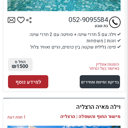
052-9095584
בת שבע
וילה עם 5 חדרי שינה + סוויטה עם 2 חדרי שינה
זוגות | משפחות
פינה גלילית שקטה בין כרמים, הרים ואוויר צלול
החל מ
הזמנות אונליין
₪1500
באישור בעל הצימר
למידע נוסף
בדיקת זמינות ומחירים
למתחם זה
וילה מאיה הרצליה
בדיקת זמינות ומחירים
מישור החוף והשפלה | הרצליה
1 חוות דעת