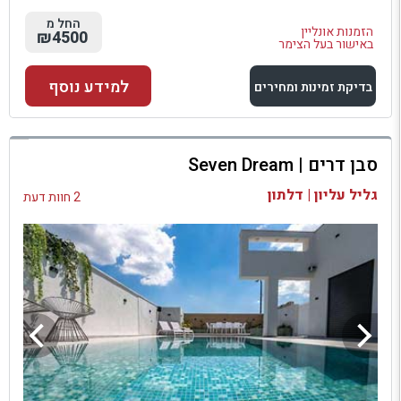
החל מ
הזמנות אונליין
₪4500
באישור בעל הצימר
למידע נוסף
בדיקת זמינות ומחירים
למתחם זה
סבן דרים | Seven Dream
בדיקת זמינות ומחירים
גליל עליון | דלתון
2 חוות דעת