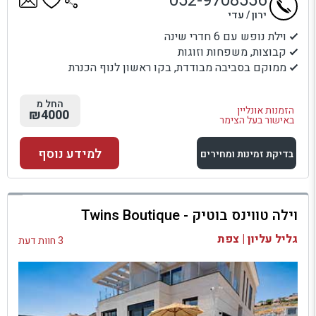
052-9708556
ירון / עדי
וילת נופש עם 6 חדרי שינה
קבוצות, משפחות וזוגות
ממוקם בסביבה מבודדת, בקו ראשון לנוף הכנרת
החל מ
הזמנות אונליין
₪4000
באישור בעל הצימר
למידע נוסף
בדיקת זמינות ומחירים
למתחם זה
וילה טווינס בוטיק - Twins Boutique
בדיקת זמינות ומחירים
גליל עליון | צפת
3 חוות דעת