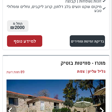
זוגות |שפחות | קבוצה
מיקום שקט ונעים בלב דלתון, קרוב ליקבים, נחלים ומסלולי
טבע
החל מ
₪2000
למידע נוסף
בדיקת זמינות ומחירים
למתחם זה
מונרו - סוויטות בוטיק
בדיקת זמינות ומחירים
גליל עליון | צפת
89 חוות דעת