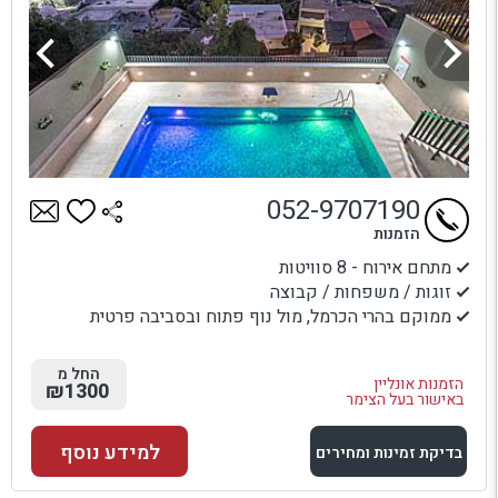
052-9707190
הזמנות
מתחם אירוח - 8 סוויטות
זוגות / משפחות / קבוצה
ממוקם בהרי הכרמל, מול נוף פתוח ובסביבה פרטית
החל מ
הזמנות אונליין
₪1300
באישור בעל הצימר
למידע נוסף
בדיקת זמינות ומחירים