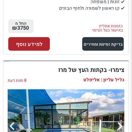
זוגות | משפחה
קו ראשון לשמורה ולחוף הבונים
החל מ
הזמנות אונליין
₪3750
באישור בעל הצימר
למידע נוסף
בדיקת זמינות ומחירים
למתחם זה
צימרו- בקתות העץ של מרו
בדיקת זמינות ומחירים
גליל עליון | אליפלט
8 חוות דעת