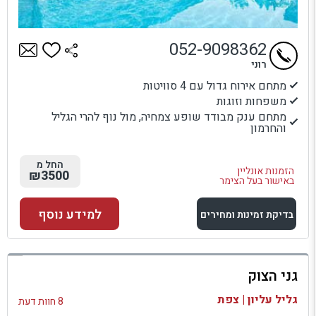
052-9098362
רוני
מתחם אירוח גדול עם 4 סוויטות
משפחות וזוגות
מתחם ענק מבודד שופע צמחיה, מול נוף להרי הגליל
והחרמון
החל מ
הזמנות אונליין
₪3500
באישור בעל הצימר
למידע נוסף
בדיקת זמינות ומחירים
למתחם זה
גני הצוק
בדיקת זמינות ומחירים
גליל עליון | צפת
8 חוות דעת