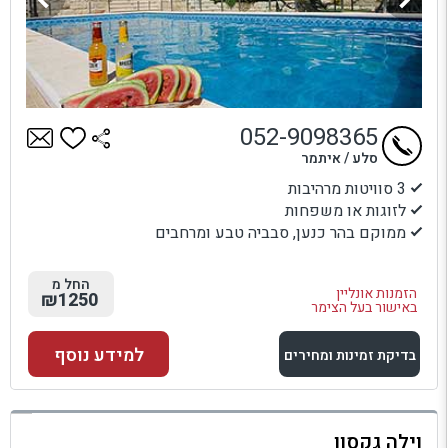
052-9098365
סלע / איתמר
3 סוויטות מרהיבות
לזוגות או משפחות
ממוקם בהר כנען, סבביה טבע ומרחבים
החל מ
הזמנות אונליין
₪1250
באישור בעל הצימר
למידע נוסף
בדיקת זמינות ומחירים
למתחם זה
וילה גקסון