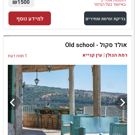
הזמנות אונליין
₪1500
באישור בעל הצימר
למידע נוסף
בדיקת זמינות ומחירים
למתחם זה
אולד סקול - Old school
בדיקת זמינות ומחירים
רמת הגולן | עין קנייא
1 חוות דעת