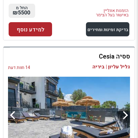
החל מ
הזמנות אונליין
₪5500
באישור בעל הצימר
למידע נוסף
בדיקת זמינות ומחירים
למתחם זה
ססיה Cesia
בדיקת זמינות ומחירים
גליל עליון | ביריה
14 חוות דעת