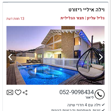
למתחם זה
וילה איליי ריזורט
בדיקת זמינות ומחירים
גליל עליון | חצור הגלילית
13 חוות דעת
052-9098434
ליאור
וילה עם 4 חדרי שינה
זוגות, משפחות וקבוצות קטנות