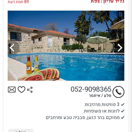
גליל עליון | צפת
89 חוות דעת
052-9098365
סלע / איתמר
3 סוויטות מרהיבות
לזוגות או משפחות
ממוקם בהר כנען, סבביה טבע ומרחבים