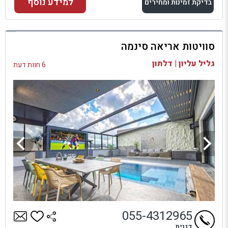
למידע נוסף
בדיקת זמינות ומחירים
למתחם זה
סוויטות אריאה סינמה
בדיקת זמינות ומחירים
גליל עליון | דלתון
6 חוות דעת
055-4312965
דגנית