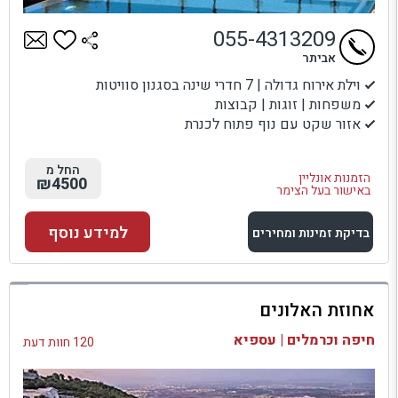
055-4313209
אביתר
וילת אירוח גדולה | 7 חדרי שינה בסגנון סוויטות
משפחות | זוגות | קבוצות
אזור שקט עם נוף פתוח לכנרת
החל מ
הזמנות אונליין
₪4500
באישור בעל הצימר
למידע נוסף
בדיקת זמינות ומחירים
למתחם זה
אחוזת האלונים
בדיקת זמינות ומחירים
חיפה וכרמלים | עספיא
120 חוות דעת