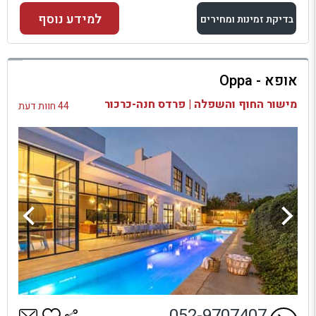
למידע נוסף
בדיקת זמינות ומחירים
למתחם זה
אופא - Oppa
בדיקת זמינות ומחירים
מישור החוף והשפלה | פרדס חנה-כרכור
44 חוות דעת
052-9707407