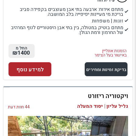
עירית הוד
מתחם אירוח: ארבעה בתי אבן מעוצבים בקפידה סביב
בריכת מי מעיינות יפיפייה בלב המושבה.
זוגות | משפחות
מתחם בוטיק במטולה, בין בתי אבן היסטוריים לנוף המרהיב
של החרמון ורמת הגולן.
החל מ
הזמנות אונליין
₪1400
באישור בעל הצימר
למידע נוסף
בדיקת זמינות ומחירים
למתחם זה
ויקטוריה ריזורט
בדיקת זמינות ומחירים
גליל עליון | יסוד המעלה
44 חוות דעת