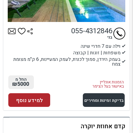
055-4312846
בני
וילה עם 7 חדרי שינה
משפחות | זוגות | קבוצה
בעמק הירדן, סמוך לכנרת, לעמק המעיינות, 6 ק"מ מצומת
צמח
החל מ
הזמנות אונליין
₪5000
באישור בעל הצימר
למידע נוסף
בדיקת זמינות ומחירים
למתחם זה
קדם אחוזת יוקרה
בדיקת זמינות ומחירים