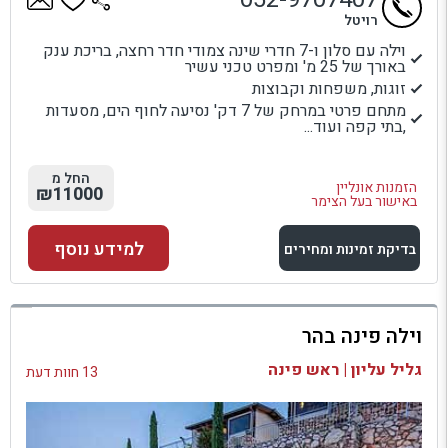
רויטל
וילה עם סלון ו-7 חדרי שינה צמודי חדר רחצה, בריכת ענק
באורך של 25 מ' ומפרט טכני עשיר
זוגות, משפחות וקבוצות
מתחם פרטי במרחק של 7 דק' נסיעה לחוף הים, מסעדות
,בתי קפה ועוד...
החל מ
הזמנות אונליין
₪11000
באישור בעל הצימר
למידע נוסף
בדיקת זמינות ומחירים
למתחם זה
וילה פינה בהר
בדיקת זמינות ומחירים
גליל עליון | ראש פינה
13 חוות דעת