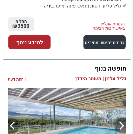
גליל עליון, דקות מראש פינה ומיער ביריה
החל מ
הזמנות אונליין
₪3500
באישור בעל הצימר
למידע נוסף
בדיקת זמינות ומחירים
למתחם זה
חופשה בנוף
בדיקת זמינות ומחירים
גליל עליון | משמר הירדן
1 חוות דעת