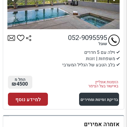
052-9095595
שובל
וילה עם 5 חדרים
משפחות | זוגות
בלב הטבע של הגליל המערבי
החל מ
הזמנות אונליין
₪4500
באישור בעל הצימר
למידע נוסף
בדיקת זמינות ומחירים
למתחם זה
אזמרה אמירים