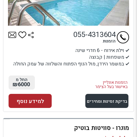
055-4313604
הזמנות
וילת אירוח - 6 חדרי שינה
משפחות | קבוצה
במשמר הירדן, מול הנוף הפתוח והשלווה של עמק החולה
החל מ
הזמנות אונליין
₪6000
באישור בעל הצימר
למידע נוסף
בדיקת זמינות ומחירים
למתחם זה
מונרו - סוויטות בוטיק
בדיקת זמינות ומחירים