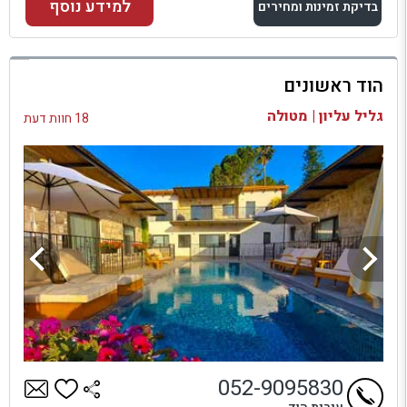
למידע נוסף
בדיקת זמינות ומחירים
למתחם זה
הוד ראשונים
בדיקת זמינות ומחירים
גליל עליון | מטולה
18 חוות דעת
052-9095830