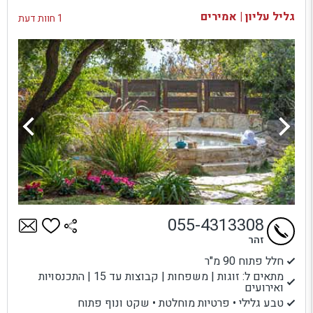
בדיקת זמינות ומחירים
גליל עליון | אמירים
1 חוות דעת
055-4313308
זהר
חלל פתוח 90 מ"ר
מתאים ל: זוגות | משפחות | קבוצות עד 15 | התכנסויות
ואירועים
טבע גלילי • פרטיות מוחלטת • שקט ונוף פתוח