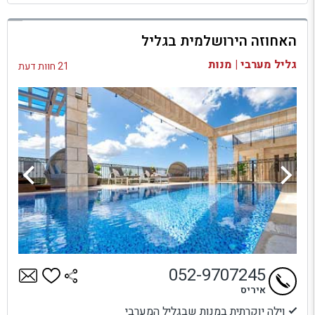
למתחם זה
האחוזה הירושלמית בגליל
בדיקת זמינות ומחירים
גליל מערבי | מנות
21 חוות דעת
052-9707245
איריס
וילה יוקרתית במנות שבגליל המערבי