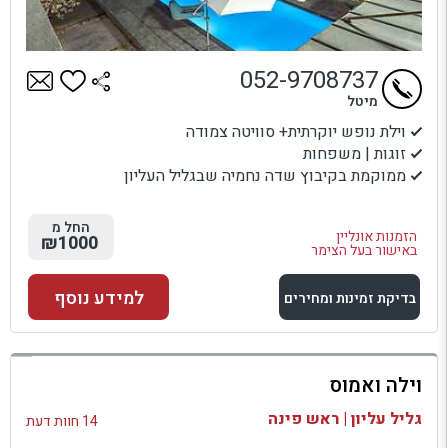
052-9708737
מיטל
וילת נופש יוקרתית+ סוויטה צמודה
זוגות | משפחות
ממוקמת בקיבוץ שדה נחמיה שבגליל העליון
החל מ
הזמנות אונליין
₪1000
באישור בעל הצימר
למידע נוסף
בדיקת זמינות ומחירים
למתחם זה
וילה ואמוס
בדיקת זמינות ומחירים
גליל עליון | ראש פינה
14 חוות דעת