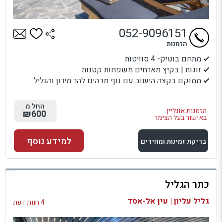
052-9096151
הזמנות
מתחם בוטיק- 4 סוויטות
זוגות | בקיץ מארחים משפחות קטנות
ממוקם בקצה הישוב עם נוף מדהים להר מירון והגליל
החל מ
הזמנות אונליין
₪600
באישור בעל הצימר
למידע נוסף
בדיקת זמינות ומחירים
למתחם זה
כתר הגליל
בדיקת זמינות ומחירים
גליל עליון | עין אל-אסד
4 חוות דעת