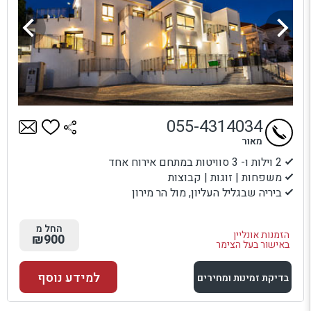
055-4314034
מאור
2 וילות ו- 3 סוויטות במתחם אירוח אחד
משפחות | זוגות | קבוצות
ביריה שבגליל העליון, מול הר מירון
החל מ
הזמנות אונליין
₪900
באישור בעל הצימר
למידע נוסף
בדיקת זמינות ומחירים