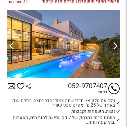
מישור החוף והשפלה | פרדס חנה-כרכור
44 חוות דעת
052-9707407
רויטל
וילה עם סלון ו-7 חדרי שינה צמודי חדר רחצה, בריכת ענק
באורך של 25 מ' ומפרט טכני עשיר
זוגות, משפחות וקבוצות
מתחם פרטי במרחק של 7 דק' נסיעה לחוף הים, מסעדות
,בתי קפה ועוד...