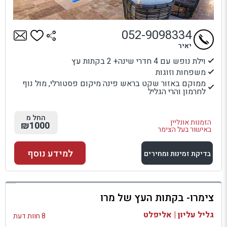
052-9098334
יאיר
וילת נופש עם 4 חדרי שינה+ 2 בקתות עץ
משפחות וזוגות
ממוקם באזור שקט בראש פינה מיקום פסטורלי, מול נוף
לחרמון והרי הגליל
החל מ
הזמנות אונליין
₪1000
באישור בעל הצימר
למידע נוסף
בדיקת זמינות ומחירים
למתחם זה
צימרו- בקתות העץ של מרו
בדיקת זמינות ומחירים
גליל עליון | אליפלט
8 חוות דעת