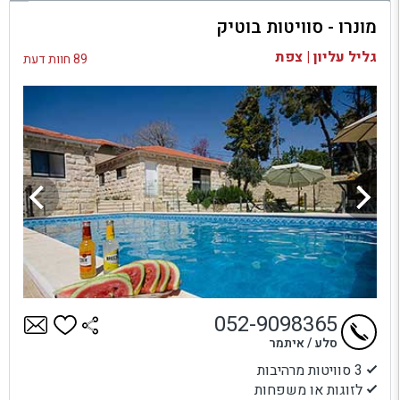
מונרו - סוויטות בוטיק
בדיקת זמינות ומחירים
גליל עליון | צפת
89 חוות דעת
052-9098365
סלע / איתמר
3 סוויטות מרהיבות
לזוגות או משפחות