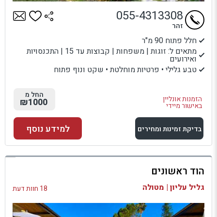
055-4313308
זהר
חלל פתוח 90 מ"ר
מתאים ל: זוגות | משפחות | קבוצות עד 15 | התכנסויות
ואירועים
טבע גלילי • פרטיות מוחלטת • שקט ונוף פתוח
החל מ
הזמנות אונליין
₪1000
באישור מיידי
למידע נוסף
בדיקת זמינות ומחירים
למתחם זה
הוד ראשונים
בדיקת זמינות ומחירים
גליל עליון | מטולה
18 חוות דעת