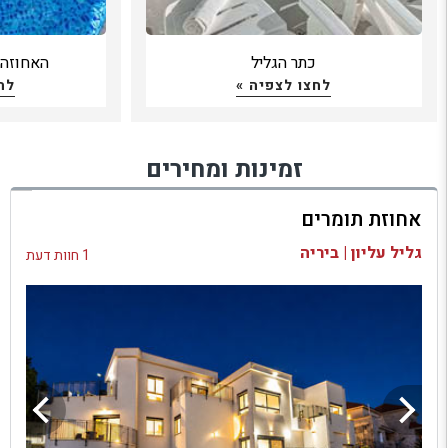
כתר הגליל
האחוזה 
לחצו לצפיה »
לח
זמינות ומחירים
אחוזת תומרים
גליל עליון | ביריה
1 חוות דעת