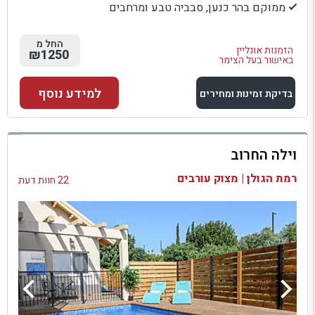
ממוקם בהר כנען, סבביה טבע ומרחבים
החל מ
הזמנות אונליין
₪1250
באישור בעל הצימר
למידע נוסף
בדיקת זמינות ומחירים
למתחם זה
וילה החרוב
בדיקת זמינות ומחירים
רמת הגולן | מצוק עורבים
22 חוות דעת