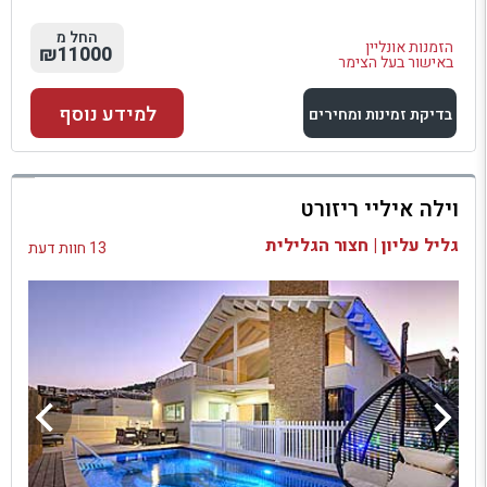
החל מ
הזמנות אונליין
₪11000
באישור בעל הצימר
למידע נוסף
בדיקת זמינות ומחירים
למתחם זה
וילה איליי ריזורט
בדיקת זמינות ומחירים
גליל עליון | חצור הגלילית
13 חוות דעת