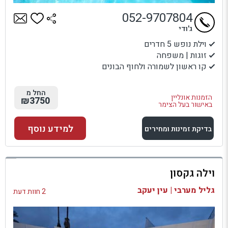
052-9707804
ג'ודי
וילת נופש 5 חדרים
זוגות | משפחה
קו ראשון לשמורה ולחוף הבונים
החל מ
הזמנות אונליין
₪3750
באישור בעל הצימר
למידע נוסף
בדיקת זמינות ומחירים
למתחם זה
וילה גקסון
בדיקת זמינות ומחירים
גליל מערבי | עין יעקב
2 חוות דעת