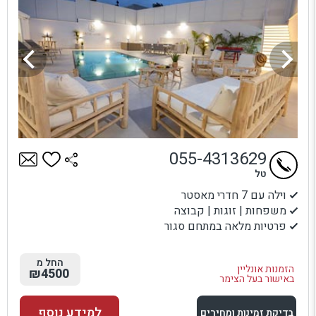
055-4313629
טל
וילה עם 7 חדרי מאסטר
משפחות | זוגות | קבוצה
פרטיות מלאה במתחם סגור
החל מ
הזמנות אונליין
₪4500
באישור בעל הצימר
למידע נוסף
בדיקת זמינות ומחירים