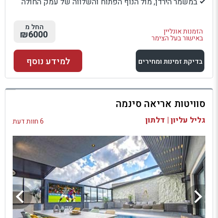
במשמר הירדן, מול הנוף הפתוח והשלווה של עמק החולה
החל מ
הזמנות אונליין
₪6000
באישור בעל הצימר
למידע נוסף
בדיקת זמינות ומחירים
למתחם זה
סוויטות אריאה סינמה
בדיקת זמינות ומחירים
גליל עליון | דלתון
6 חוות דעת