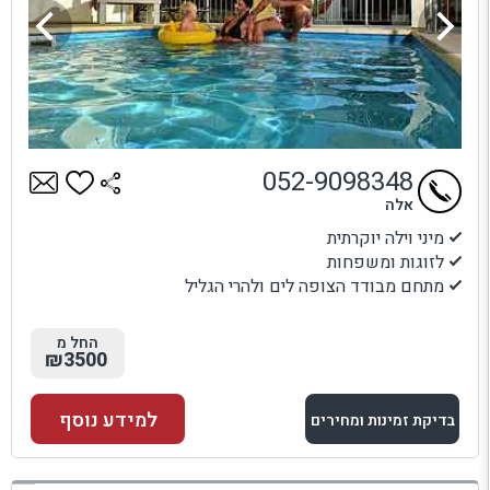
052-9098348
אלה
מיני וילה יוקרתית
לזוגות ומשפחות
מתחם מבודד הצופה לים ולהרי הגליל
החל מ
₪3500
למידע נוסף
בדיקת זמינות ומחירים
למתחם זה