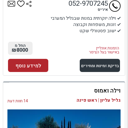
052-9707245
איריס
וילה יוקרתית במנות שבגליל המערבי
זוגות, משפחות וקבוצה
ישוב פסטורלי שקט
החל מ
הזמנות אונליין
₪8000
באישור בעל הצימר
למידע נוסף
בדיקת זמינות ומחירים
למתחם זה
וילה ואמוס
בדיקת זמינות ומחירים
גליל עליון | ראש פינה
14 חוות דעת