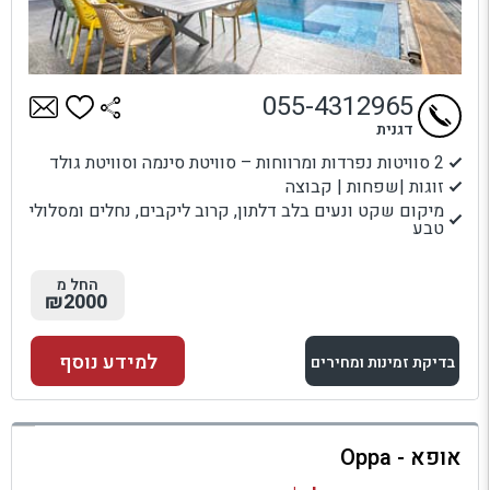
055-4312965
דגנית
2 סוויטות נפרדות ומרווחות – סוויטת סינמה וסוויטת גולד
זוגות |שפחות | קבוצה
מיקום שקט ונעים בלב דלתון, קרוב ליקבים, נחלים ומסלולי
טבע
החל מ
₪2000
למידע נוסף
בדיקת זמינות ומחירים
למתחם זה
אופא - Oppa
בדיקת זמינות ומחירים