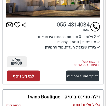
055-4314034
מאור
2 וילות ו- 3 סוויטות במתחם אירוח אחד
משפחות | זוגות | קבוצות
ביריה שבגליל העליון, מול הר מירון
החל מ
הזמנות אונליין
₪900
באישור בעל הצימר
למידע נוסף
בדיקת זמינות ומחירים
למתחם זה
וילה טווינס בוטיק - Twins Boutique
בדיקת זמינות ומחירים
גליל עליון | צפת
3 חוות דעת