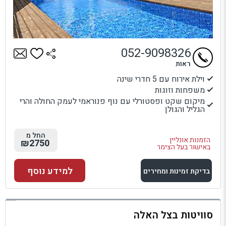
052-9098326
ראות
וילת אירוח עם 5 חדרי שינה
משפחות וזוגות
מיקום שקט ופסטורלי עם נוף פנוראמי לעמק החולה והרי
הגליל והגולן
החל מ
הזמנות אונליין
₪2750
באישור בעל הצימר
למידע נוסף
בדיקת זמינות ומחירים
למתחם זה
סוויטות בצל האלה
בדיקת זמינות ומחירים