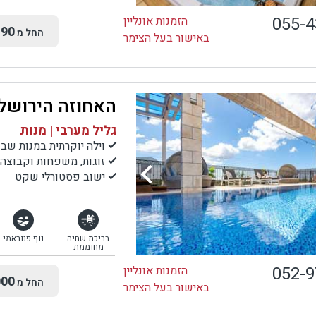
055-
הזמנות אונליין
90
החל מ
באישור בעל הצימר
האחוזה הירושל
גליל מערבי | מנות
וילה יוקרתית במנות שב
זוגות, משפחות וקבוצה
ישוב פסטורלי שקט
בריכת שחיה
נוף פנוראמי
מחוממת
052-
הזמנות אונליין
00
החל מ
באישור בעל הצימר