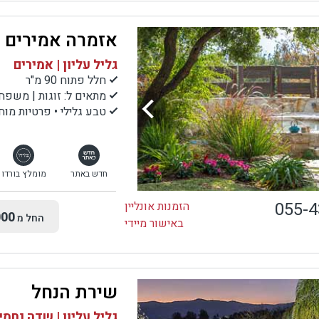
אזמרה אמירים
גליל עליון | אמירים
חלל פתוח 90 מ"ר
מתאים ל: זוגות | משפחות | קבוצות עד
טבע גלילי • פרטיות מו
חדש באתר
מומלץ בורדו
055-
הזמנות אונליין
00
החל מ
באישור מיידי
שירת הנחל
גליל עליון | שדה נחמי