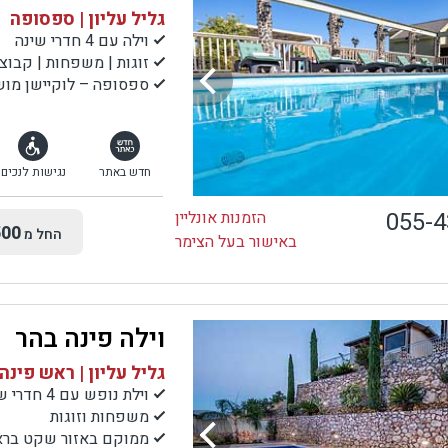
גליל עליון | ספסופה
וילה עם 4 חדרי שינה
זוגות | משפחות | קבוצ
ספסופה – לוקיישן מושל
חדש באתר
נגישות לנכים
055-
הזמנות אונליין
00
החל מ
באישור בעל הצימר
וילה פינה בהר
גליל עליון | ראש פינה
וילת נופש עם 4 חדרי שינה+ 2 בקתות עץ
משפחות וזוגות
ממוקם באזור שקט בראש 