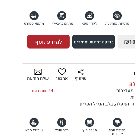
פרטיות מוחלטת
ג'קוזי ספא
מתחם בר-בי-קיו
מתקני ספורט
₪10
למידע נוסף
בדיקת זמינות ומחירים
למתחם זה
בדיקת זמינות ומחירים
שיתוף
אהבתי
שלח הודעה
לה
44 חוות דעת
ות
וד המעלה, בלב הגליל העליון
סביבת טבע
מטבח חוץ
חדר אוכל
טיפולי ספא
ייחודית